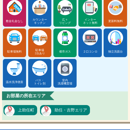
カウンター
広々
インター
敷金礼金なし
更新料無料
キッチン
リビング
ネット無料
駐車場
駐車場無料
都市ガス
２口コンロ
独立洗面台
2台あり
バス・
室内
温水洗浄便座
トイレ別
洗濯機置場
お部屋の所在エリア
上助任町
助任・吉野エリア