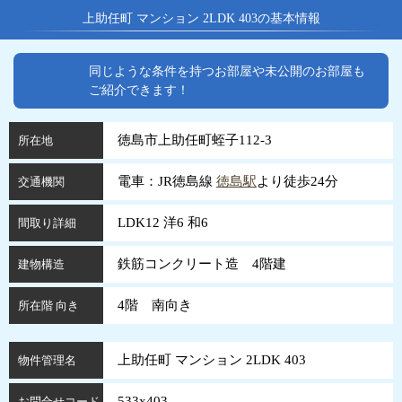
上助任町 マンション 2LDK 403の基本情報
同じような条件を持つお部屋や未公開のお部屋も
ご紹介できます！
徳島市上助任町蛭子112-3
所在地
電車：JR徳島線
徳島駅
より徒歩24分
交通機関
LDK12 洋6 和6
間取り詳細
鉄筋コンクリート造 4階建
建物構造
4階 南向き
所在階 向き
上助任町 マンション 2LDK 403
物件管理名
533x403
お問合せコード