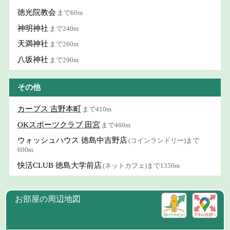
徳光院教会
まで60m
神明神社
まで240m
天満神社
まで260m
八坂神社
まで290m
その他
カーブス 吉野本町
まで410m
OKスポーツクラブ 田宮
まで460m
ウォッシュハウス 徳島中吉野店
(コインランドリー)まで
600m
快活CLUB 徳島大学前店
(ネットカフェ)まで1350m
お部屋の周辺地図