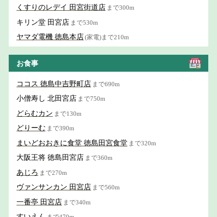
くすりのレデイ 田宮街道店
まで300m
キリン堂 田宮店
まで530m
ヤマダ電機 徳島本店
(家電)まで210m
お食事
ココス 徳島中吉野町店
まで690m
小僧寿し 北田宮店
まで750m
どらむカン
まで130m
どりーむ
まで390m
まいどおおきに食堂 徳島田宮食堂
まで320m
大阪王将 徳島田宮店
まで360m
あじろ
まで270m
ヴァンサンカン 田宮店
まで560m
一番亭 田宮店
まで340m
すいえん
まで470m