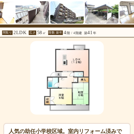
2LDK
58
4
41
間取り
広さ
階数 築年
㎡
階 / 4階建
築
年
人気の助任小学校区域。室内リフォーム済みで