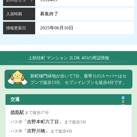
募集終了
入居時期
2025年06月10日
情報更新日
上助任町 マンション 2LDK 403の周辺情報
新町樋門緑地が歩いて7分、最寄りのスーパーはセ
ブンで徒歩13分、セブンイレブンも徒歩4分です。
交通
徳島駅
まで徒歩27分
「吉野本町六丁目」
バス停
まで徒歩3分
「吉野川橋」
バス停
まで徒歩4分