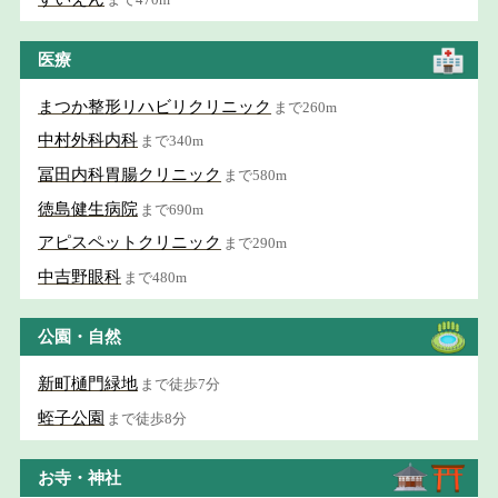
医療
まつか整形リハビリクリニック
まで260m
中村外科内科
まで340m
冨田内科胃腸クリニック
まで580m
徳島健生病院
まで690m
アピスペットクリニック
まで290m
中吉野眼科
まで480m
公園・自然
新町樋門緑地
まで徒歩7分
蛭子公園
まで徒歩8分
お寺・神社