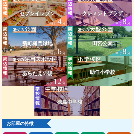
セブンイレブン
クレメントプラザ
4
8
徒歩
分
車で
分
新町樋門緑地
田宮公園
6
8
徒歩
分
車で
分
助任小学校
あらたえの湯
12
徒歩
分
徳島中学校
お部屋の特徴