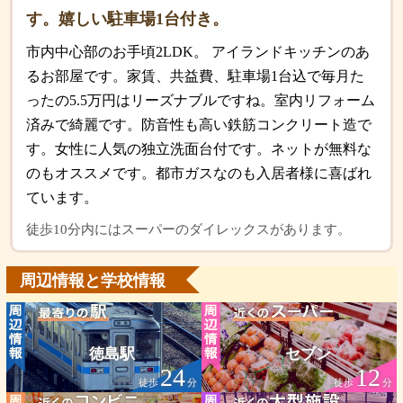
す。嬉しい駐車場1台付き。
市内中心部のお手頃2LDK。 アイランドキッチンのあ
るお部屋です。家賃、共益費、駐車場1台込で毎月た
ったの5.5万円はリーズナブルですね。室内リフォーム
済みで綺麗です。防音性も高い鉄筋コンクリート造で
す。女性に人気の独立洗面台付です。ネットが無料な
のもオススメです。都市ガスなのも入居者様に喜ばれ
ています。
徒歩10分内にはスーパーのダイレックスがあります。
周辺情報と学校情報
徳島駅
セブン
24
12
徒歩
分
徒歩
分