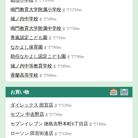
助任小学校
まで1100m
鳴門教育大学附属小学校
まで1250m
城ノ内中学校
まで580m
鳴門教育大学附属中学校
まで750m
青嵐認定こども園
まで710m
なかよし保育園
まで780m
助任なかよし認定こども園
まで790m
城ノ内中等教育学校
まで580m
香蘭高等学校
まで940m
お買い物
ダイレックス 田宮店
まで520m
セブン 中吉野店
まで750m
セブンイレブン 徳島吉野本町6丁目店
まで180m
ローソン 田宮街道店
まで320m