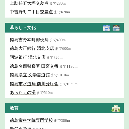
上助任町大坪交差点
まで280m
中吉野町二丁目交差点
まで620m
暮らし・文化
徳島吉野本町郵便局
まで400m
徳島大正銀行 渭北支店
まで600m
阿波銀行 渭北支店
まで720m
徳島名西警察署 田宮交番
まで1130m
徳島県立 文学書道館
まで1010m
徳島市水道局 前川分庁舎
まで1050m
あらたえの湯
まで510m
教育
徳島歯科学院専門学校
まで380m