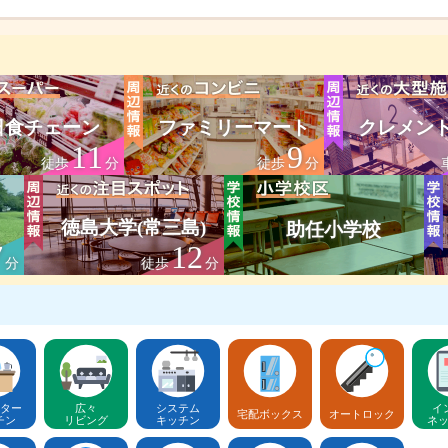
日食チェーン
ファミリーマート
クレメン
11
9
徒歩
分
徒歩
分
徳島大学(常三島)
助任小学校
7
12
分
徒歩
分
ター
広々
システム
イ
宅配ボックス
オートロック
チン
リビング
キッチン
ネ