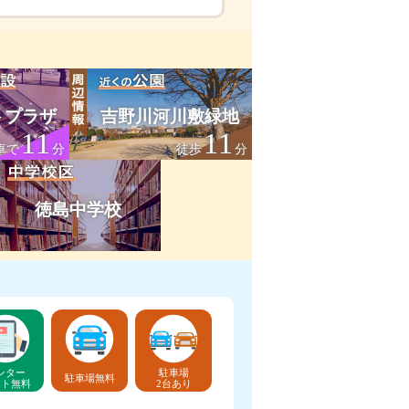
トプラザ
吉野川河川敷緑地
11
11
車で
分
徒歩
分
徳島中学校
ンター
駐車場
駐車場無料
ット無料
2台あり