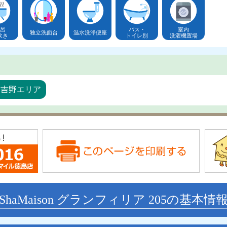
呂
バス・
室内
独立洗面台
温水洗浄便座
炊き
トイレ別
洗濯機置場
・吉野エリア
ShaMaison グランフィリア 205の基本情