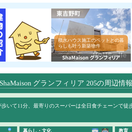
積水ハウス施工のペットとの暮
らしも叶う新築物件
ShaMaison グランフィリア 205の周辺情
歩いて11分、最寄りのスーパーは全日食チェーンで徒歩
暮らし・文化
教育