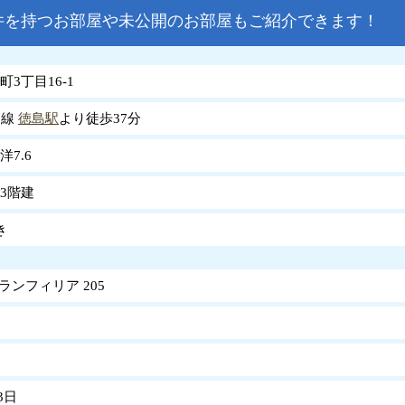
件を持つお部屋や未公開のお部屋もご紹介できます！
3丁目16-1
島線
徳島駅
より徒歩37分
 洋7.6
3階建
き
 グランフィリア 205
3日