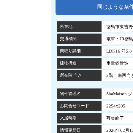
同じような条
所在地
徳島市東吉野町
交通機関
電車：JR徳
間取り詳細
LDK16 洋5.8
建物構造
重量鉄骨造 
所在階 向き
2階 南西向
物件管理名
ShaMaison
お問合せコード
2254x205
入居時期
募集終了
情報更新日
2026年02月1