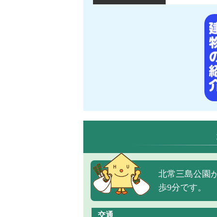
北常三島公園が
歩9分です。
交通