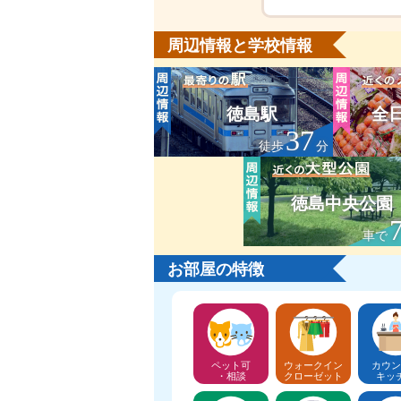
周辺情報と学校情報
徳島駅
全
37
徒歩
分
徳島中央公園
車で
お部屋の特徴
ペット可
ウォークイン
カウン
・相談
クローゼット
キッ