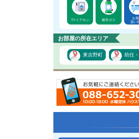
お風
TVドアホン
都市ガス
追い
お部屋の所在エリア
東吉野町
助任