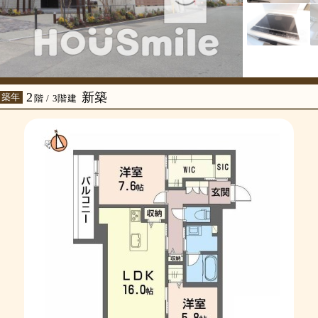
2
新築
 築年
階 / 3階建