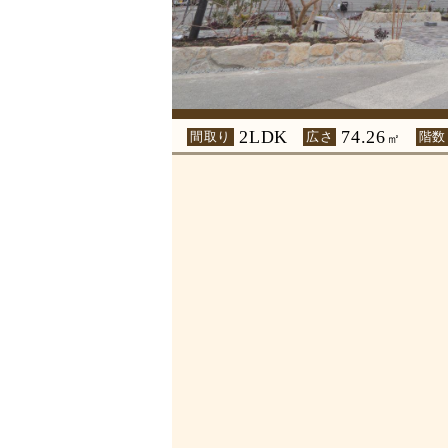
2LDK
74.26
間取り
広さ
階数
㎡