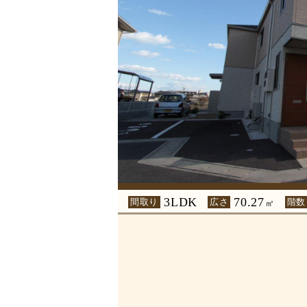
3LDK
70.27
間取り
広さ
階数
㎡