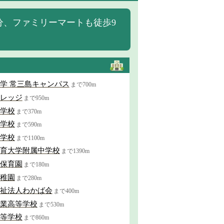
分、ファミリーマートも徒歩9
学 常三島キャンパス
まで700m
レッジ
まで950m
学校
まで370m
学校
まで590m
学校
まで1100m
育大学附属中学校
まで1390m
保育園
まで180m
稚園
まで280m
祉法人わかば会
まで400m
業高等学校
まで530m
等学校
まで860m