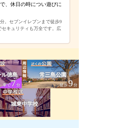
で、休日の時につい遊びに
分。セブンイレブンまで徒歩9
のでセキュリティも万全です。広
ール徳島
常三島公園
7
9
車で
分
徒歩
分
城東中学校