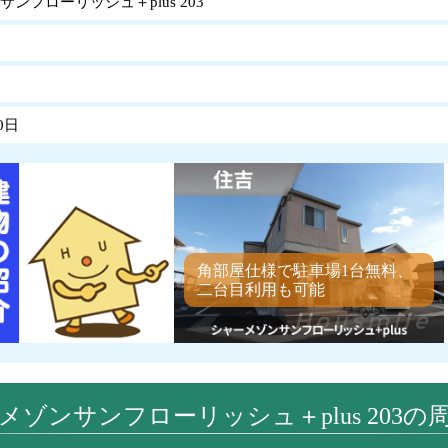
ンフローリッシュ＋plus 203
0日
角部屋仕様で駐車場1台無料、
二台目利用も可能
メゾンサンフローリッシュ＋plus 203の