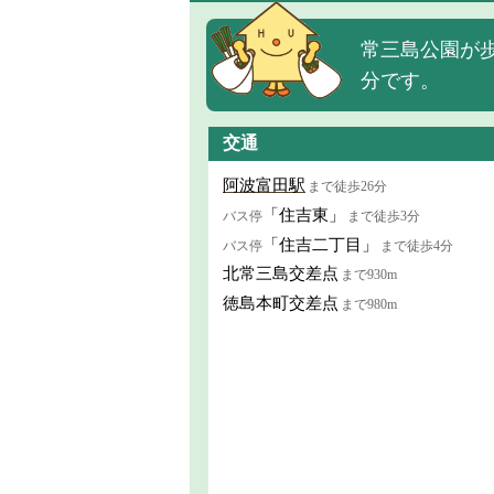
常三島公園が
分です。
交通
阿波富田駅
まで徒歩26分
「住吉東」
バス停
まで徒歩3分
「住吉二丁目」
バス停
まで徒歩4分
北常三島交差点
まで930m
徳島本町交差点
まで980m