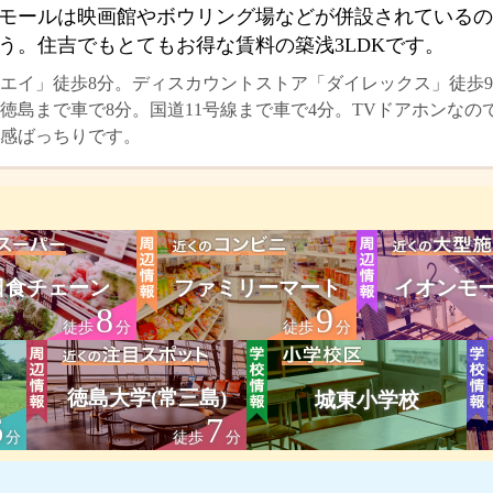
モールは映画館やボウリング場などが併設されているの
う。住吉でもとてもお得な賃料の築浅3LDKです。
エイ」徒歩8分。ディスカウントストア「ダイレックス」徒歩9
徳島まで車で8分。国道11号線まで車で4分。TVドアホンな
感ばっちりです。
日食チェーン
ファミリーマート
イオンモ
8
9
徒歩
分
徒歩
分
徳島大学(常三島)
城東小学校
6
7
分
徒歩
分