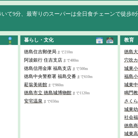
歩いて9分、最寄りのスーパーは全日食チェーンで徒歩8
暮らし・文化
教育
徳島住吉郵便局
徳島大
まで210m
阿波銀行 住吉支店
穴吹カ
まで480m
徳島信用金庫 福島支店
城東小
まで500m
徳島中央警察署 福島交番
福島小
まで610m
菘翁美術館
城東中
まで960m
徳島市立 徳島城博物館
鳴門教
まで1120m
安宅温泉
さくら
まで650m
城東幼
社会福
徳島商
城東高