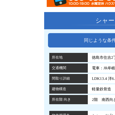
シャー
同じような条
所在地
徳島市住吉2丁
交通機関
電車：JR牟
間取り詳細
LDK13.4 洋6.
建物構造
軽量鉄骨造 
所在階 向き
2階 南西向