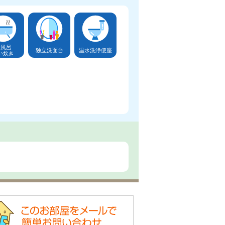
お風呂
独立洗面台
温水洗浄便座
い炊き