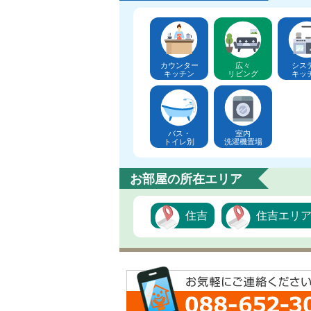
カウンター
広々
シス
キッチン
リビング
キッ
バス・
室内
トイレ別
洗濯機置場
お部屋の所在エリア
住吉
住吉エリ