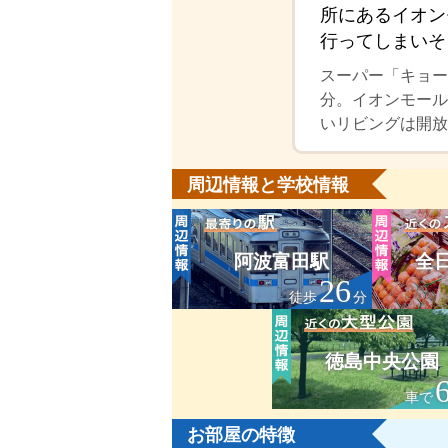
所にあるイオン
行ってしまいそ
スーパー「キョー
分。イオンモール
いリビングは開放
周辺情報と学校情報
阿波富田駅
全
26
徒歩
分
徳島中央公園
車で
お部屋の特徴