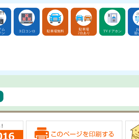
テム
駐車場
３口コンロ
駐車場無料
TVドアホン
チン
2台あり
追
ア