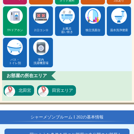
ネット無料
2台あり
お風呂
TVドアホン
２口コンロ
独立洗面台
温水洗浄便座
追い炊き
バス・
室内
トイレ別
洗濯機置場
お部屋の所在エリア
北田宮
田宮エリア
シャーメゾンブルーム I 202の基本情報