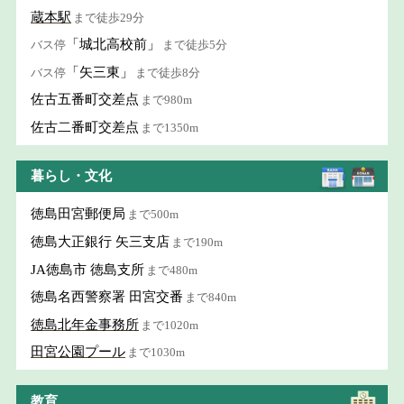
蔵本駅
まで徒歩29分
「城北高校前」
バス停
まで徒歩5分
「矢三東」
バス停
まで徒歩8分
佐古五番町交差点
まで980m
佐古二番町交差点
まで1350m
暮らし・文化
徳島田宮郵便局
まで500m
徳島大正銀行 矢三支店
まで190m
JA徳島市 徳島支所
まで480m
徳島名西警察署 田宮交番
まで840m
徳島北年金事務所
まで1020m
田宮公園プール
まで1030m
教育