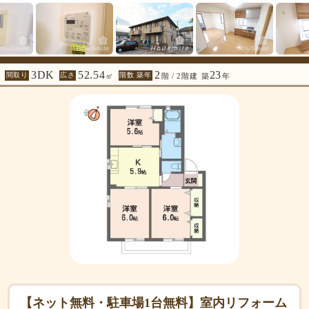
3DK
52.54
2
23
間取り
広さ
階数 築年
㎡
階 / 2階建
築
年
【ネット無料・駐車場1台無料】室内リフォーム