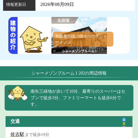
2026年08月09日
情報更新日
角部屋仕様の積水ハウスシャ
ーメゾン
シャーメゾンブルーム I 202の周辺情報
南矢三緑地が歩いて10分、最寄りのスーパーはセ
ブンで徒歩3分、ファミリーマートも徒歩6分で
す。
交通
佐古駅
まで徒歩19分