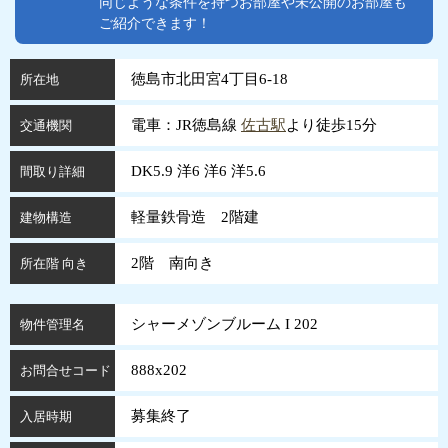
同じような条件を持つお部屋や未公開のお部屋も
ご紹介できます！
徳島市北田宮4丁目6-18
所在地
電車：JR徳島線
佐古駅
より徒歩15分
交通機関
DK5.9 洋6 洋6 洋5.6
間取り詳細
軽量鉄骨造 2階建
建物構造
2階 南向き
所在階 向き
シャーメゾンブルーム I 202
物件管理名
888x202
お問合せコード
募集終了
入居時期