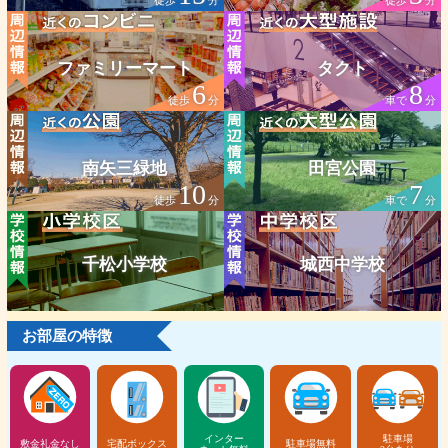
徒歩
分
徒歩
分
ファミリーマート
タクト
6
8
徒歩
分
車で
分
南矢三緑地
田宮公園
10
7
徒歩
分
車で
分
千松小学校
城西中学校
お部屋の特徴
インター
駐車場
敷金礼金なし
宅配ボックス
駐車場無料