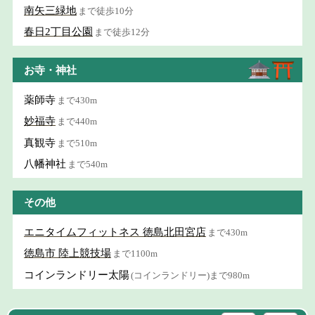
南矢三緑地
まで徒歩10分
春日2丁目公園
まで徒歩12分
お寺・神社
薬師寺
まで430m
妙福寺
まで440m
真観寺
まで510m
八幡神社
まで540m
その他
エニタイムフィットネス 徳島北田宮店
まで430m
徳島市 陸上競技場
まで1100m
コインランドリー太陽
(コインランドリー)まで980m