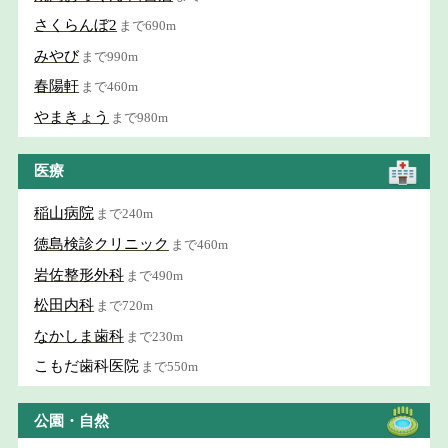
さくらんぼ2
まで690m
みやび
まで990m
春陽軒
まで460m
やまきょう
まで980m
医療
稲山病院
まで240m
徳島検診クリニック
まで460m
岩佐整形外科
まで490m
松田内科
まで720m
なかしま歯科
まで230m
こもだ歯科医院
まで550m
公園・自然