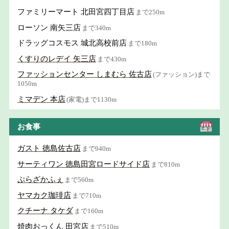
ファミリーマート 北田宮四丁目店
まで250m
ローソン 南矢三店
まで340m
ドラッグコスモス 城北高校前店
まで180m
くすりのレデイ 矢三店
まで430m
ファッションセンター しまむら 佐古店
(ファッション)まで
1050m
ミマデン 本店
(家電)まで1130m
お食事
ガスト 徳島佐古店
まで940m
サーティワン 徳島田宮ロードサイド店
まで810m
ぷらざかふぇ
まで560m
ヤマカク珈琲店
まで710m
クチーナ タケダ
まで160m
焼肉おっくん 田宮店
まで510m