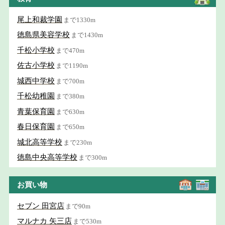
尾上和裁学園
まで1330m
徳島県美容学校
まで1430m
千松小学校
まで470m
佐古小学校
まで1190m
城西中学校
まで700m
千松幼稚園
まで380m
青葉保育園
まで630m
春日保育園
まで650m
城北高等学校
まで230m
徳島中央高等学校
まで300m
お買い物
セブン 田宮店
まで90m
マルナカ 矢三店
まで530m