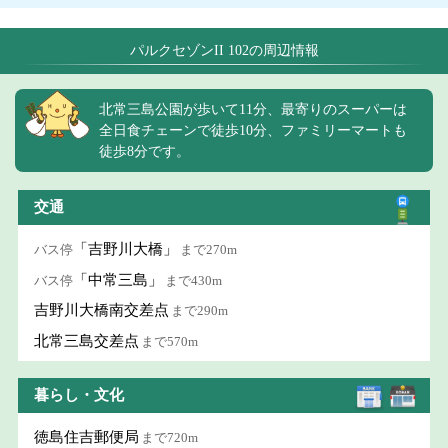
パルクセゾンII 102の周辺情報
北常三島公園が歩いて11分、最寄りのスーパーは
全日食チェーンで徒歩10分、ファミリーマートも
徒歩8分です。
交通
「吉野川大橋」
バス停
まで270m
「中常三島」
バス停
まで430m
吉野川大橋南交差点
まで290m
北常三島交差点
まで570m
暮らし・文化
徳島住吉郵便局
まで720m