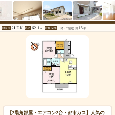
2LDK
62.1
1
16
間取り
広さ
階数 築年
㎡
階 / 2階建
築
年
【2階角部屋・エアコン2台・都市ガス】人気の