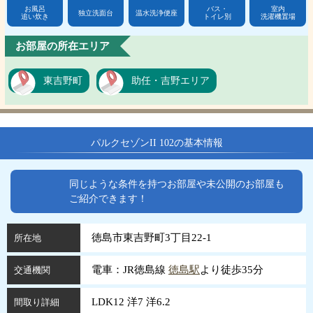
お風呂
バス・
室内
独立洗面台
温水洗浄便座
追い炊き
トイレ別
洗濯機置場
お部屋の所在エリア
東吉野町
助任・吉野エリア
パルクセゾンII 102の基本情報
同じような条件を持つお部屋や未公開のお部屋も
ご紹介できます！
徳島市東吉野町3丁目22-1
所在地
電車：JR徳島線
徳島駅
より徒歩35分
交通機関
LDK12 洋7 洋6.2
間取り詳細