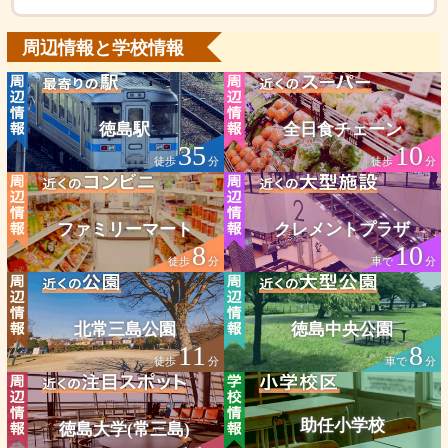
周辺情報と学校情報
徳島駅
全日食チェーン
35
10
徒歩
分
徒歩
分
ファミリーマート
クレメントプラザ
8
10
徒歩
分
車で
分
北常三島公園
徳島中央公園
11
8
徒歩
分
車で
分
助任小学校
徳島大学(常三島)