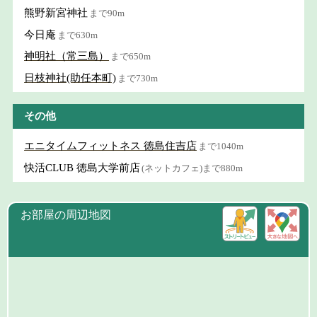
熊野新宮神社
まで90m
今日庵
まで630m
神明社（常三島）
まで650m
日枝神社(助任本町)
まで730m
その他
エニタイムフィットネス 徳島住吉店
まで1040m
快活CLUB 徳島大学前店
(ネットカフェ)まで880m
お部屋の周辺地図