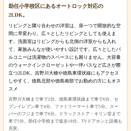
助任小学校区にあるオートロック対応の
2LDK。
リビングと隣り合わせの洋室は、扉一つで開放的な空
間に早変わり。広々としたリビングとしても使えま
す。洗面室はリビングからも北側の洋室からも入れ
て、家族みんなが使いやすい設計です。広々としたバ
ルコニーは洗濯物のスペースにも困りません。大容量
のウォークインクローゼットや一坪バスなど広さが際
立つ2LDK。吉野川大橋や徳島東環状線にもアクセス
しやすく、徳島北部や徳島南部でお勤めの方にもオス
スメ
吉野川大橋まで車で2分。徳島東環状線まで車で6分。セ
ブンイレブン車で4分。ファミリーマート車で5分。スー
パーのフジまで車で6分。ドラックストア・キリン堂まで
車で5分。助任小学校まで徒歩18分。TVドアホンと設備も
充実。