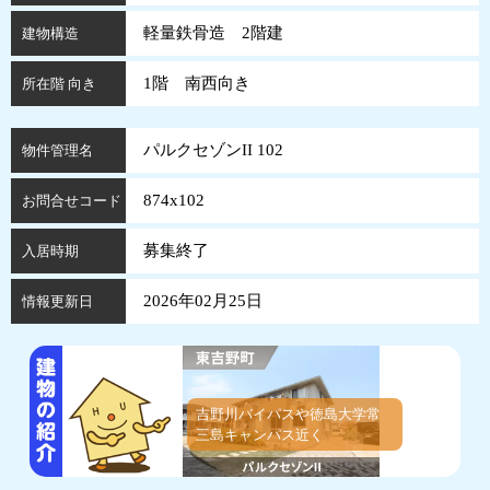
軽量鉄骨造 2階建
建物構造
1階 南西向き
所在階 向き
パルクセゾンII 102
物件管理名
874x102
お問合せコード
募集終了
入居時期
2026年02月25日
情報更新日
吉野川バイパスや徳島大学常
三島キャンパス近く