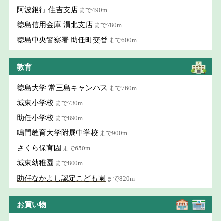
阿波銀行 住吉支店
まで490m
徳島信用金庫 渭北支店
まで780m
徳島中央警察署 助任町交番
まで600m
教育
徳島大学 常三島キャンパス
まで760m
城東小学校
まで730m
助任小学校
まで890m
鳴門教育大学附属中学校
まで900m
さくら保育園
まで650m
城東幼稚園
まで800m
助任なかよし認定こども園
まで820m
お買い物