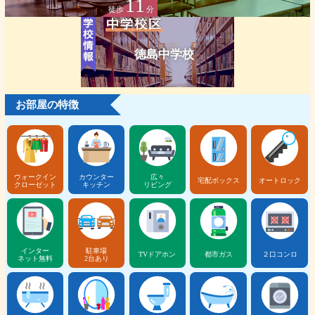
11
徒歩
分
徳島中学校
お部屋の特徴
ウォークイン
カウンター
広々
宅配ボックス
オートロック
クローゼット
キッチン
リビング
インター
駐車場
TVドアホン
都市ガス
２口コンロ
ネット無料
2台あり