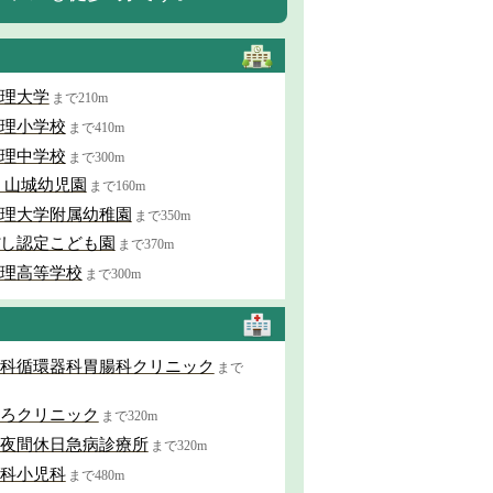
理大学
まで210m
理小学校
まで410m
理中学校
まで300m
 山城幼児園
まで160m
理大学附属幼稚園
まで350m
し認定こども園
まで370m
理高等学校
まで300m
科循環器科胃腸科クリニック
まで
ろクリニック
まで320m
夜間休日急病診療所
まで320m
科小児科
まで480m