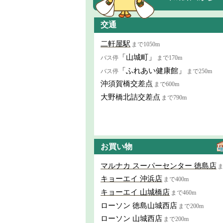
交通
二軒屋駅
まで1050m
「山城町」
バス停
まで170m
「ふれあい健康館」
バス停
まで250m
沖須賀橋交差点
まで600m
大野橋北詰交差点
まで790m
お買い物
マルナカ スーパーセンター 徳島店
ま
キョーエイ 沖浜店
まで400m
キョーエイ 山城橋店
まで460m
ローソン 徳島山城西店
まで200m
ローソン 山城西店
まで200m