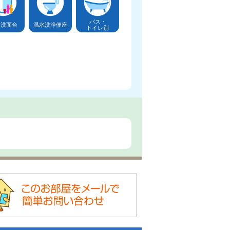
バス・
立洗面台
温水洗浄便座
トイレ別