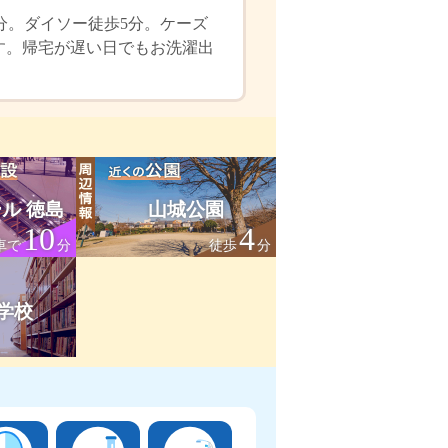
分。ダイソー徒歩5分。ケーズ
です。帰宅が遅い日でもお洗濯出
ル 徳島
山城公園
10
4
車で
分
徒歩
分
学校