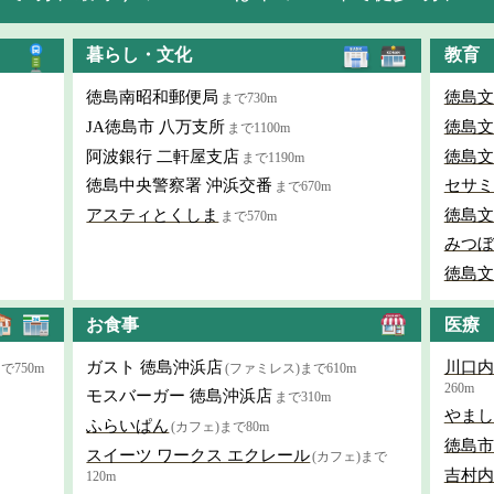
暮らし・文化
教育
徳島南昭和郵便局
徳島文
まで730m
JA徳島市 八万支所
徳島文
まで1100m
阿波銀行 二軒屋支店
徳島文
まで1190m
徳島中央警察署 沖浜交番
セサミ
まで670m
アスティとくしま
徳島文
まで570m
みつぼ
徳島文
お食事
医療
ガスト 徳島沖浜店
川口内
で750m
(ファミレス)まで610m
260m
モスバーガー 徳島沖浜店
まで310m
やまし
ふらいぱん
(カフェ)まで80m
徳島市
スイーツ ワークス エクレール
(カフェ)まで
吉村内
120m