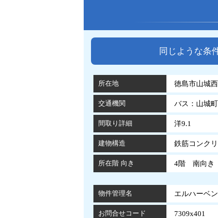
同じような条
所在地
徳島市山城西
交通機関
バス：山城町
間取り詳細
洋9.1
建物構造
鉄筋コンクリ
所在階 向き
4階 南向き
物件管理名
エルハーベン山
お問合せコード
7309x401