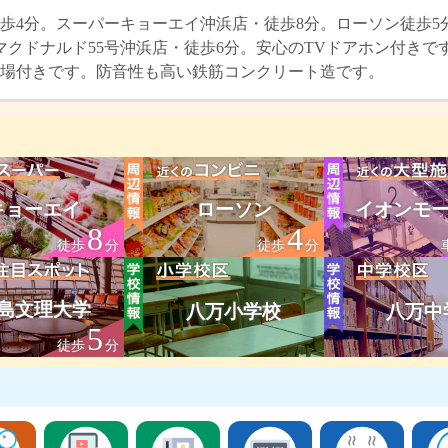
歩4分。スーパーキョーエイ沖浜店・徒歩8分。ローソン徒歩5
マクドナルド55号沖浜店・徒歩6分。安心のTVドアホン付き
場付きです。防音性も高い鉄筋コンクリート造です。
キョーエイ
ローソン
イオンモー
8
4
徒歩
分
徒歩
分
島文理大学
八万小学校
八万中
5
徒歩
分