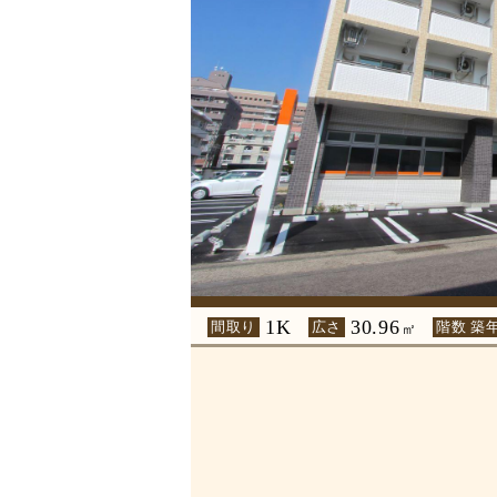
1K
30.96
間取り
広さ
階数 築
㎡