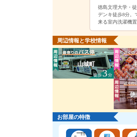
徳島文理大学・徒
デンキ徒歩8分。
来る室内洗濯機置
周辺情報と学校情報
山城町
3
徒歩
分
徳
お部屋の特徴