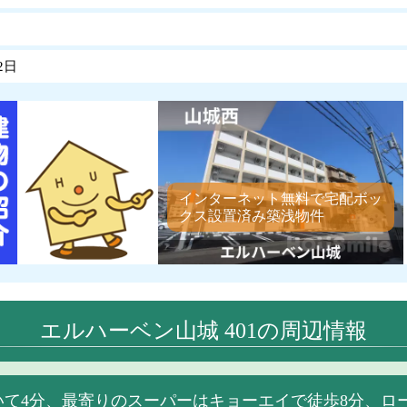
2日
インターネット無料で宅配ボッ
クス設置済み築浅物件
エルハーベン山城 401の周辺情報
いて4分、最寄りのスーパーはキョーエイで徒歩8分、ロ