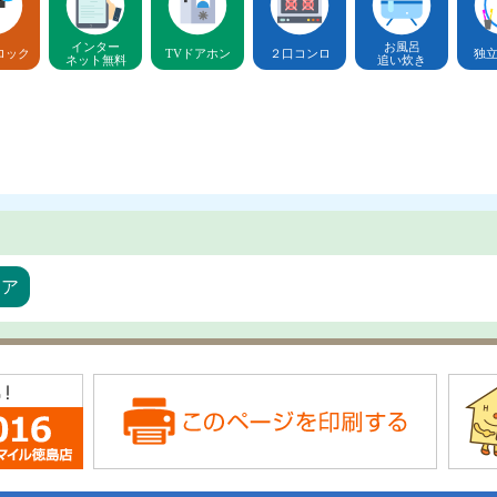
インター
お風呂
ロック
TVドアホン
２口コンロ
独
ネット無料
追い炊き
リア