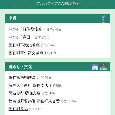
アルカディアAの周辺情報
交通
「藍住役場前」
バス停
まで370m
「春日」
バス停
まで670m
藍住町乙瀬交差点
まで700m
藍住町東中富交差点
まで1190m
暮らし・文化
藍住富吉郵便局
まで970m
徳島大正銀行 藍住支店
まで260m
阿波銀行 藍住支店
まで410m
徳島板野警察署 藍住町東交番
まで1260m
藍住町役場
まで290m