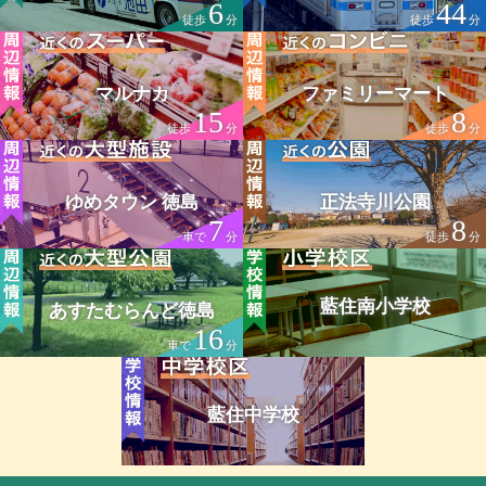
6
44
徒歩
分
徒歩
分
マルナカ
ファミリーマート
15
8
徒歩
分
徒歩
分
ゆめタウン 徳島
正法寺川公園
7
8
車で
分
徒歩
分
藍住南小学校
あすたむらんど徳島
16
車で
分
藍住中学校