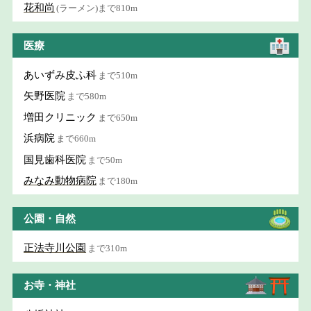
花和尚
(ラーメン)まで810m
医療
あいずみ皮ふ科
まで510m
矢野医院
まで580m
増田クリニック
まで650m
浜病院
まで660m
国見歯科医院
まで50m
みなみ動物病院
まで180m
公園・自然
正法寺川公園
まで310m
お寺・神社