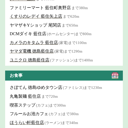
ファミリーマート 藍住町奥野店
まで380m
くすりのレデイ 藍住矢上店
まで620m
ヤマザキYショップ 尾関店
まで650m
DCMダイキ 藍住店
(ホームセンター)まで800m
カメラのキタムラ 藍住店
(家電)まで1100m
ヤマダ電機 徳島藍住店
(家電)まで1290m
ユニクロ 徳島藍住店
(ファッション)まで1400m
お食事
さぼてん 徳島ゆめタウン店
(ファミレス)まで1230m
丸亀製麺 藍住店
まで720m
喫茶ステップ
(カフェ)まで300m
フルールお池カフェ
(カフェ)まで380m
ほうらい軒藍住店
(ラーメン)まで340m