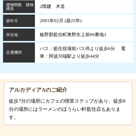
建物階数 建物
2階建 木造
構造
2001年02月 (
築
25
年
)
築年月
板野郡藍住町奥野矢上前89番地3
所在地
バス：藍住役場前バス停より徒歩6分 電
交通機関
車：阿波川端駅より徒歩44分
アルカディアAのご紹介
徒歩7分の場所にカフェの喫茶ステップがあり、徒歩8
分の場所にはラーメンのほうらい軒藍住店もありま
す。