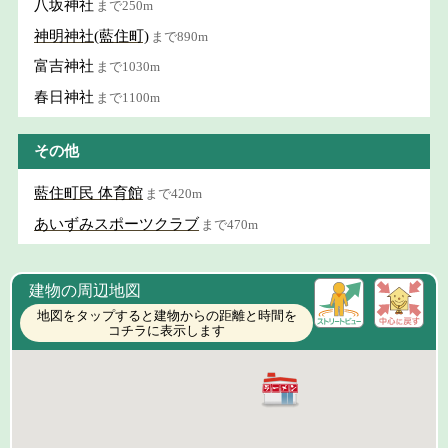
八坂神社
まで250m
神明神社(藍住町)
まで890m
富吉神社
まで1030m
春日神社
まで1100m
その他
藍住町民 体育館
まで420m
あいずみスポーツクラブ
まで470m
建物の周辺地図
地図をタップすると建物からの距離と時間を
コチラに表示します