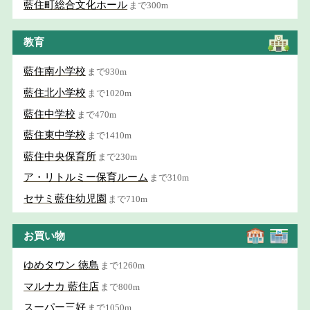
藍住町総合文化ホール
まで300m
教育
藍住南小学校
まで930m
藍住北小学校
まで1020m
藍住中学校
まで470m
藍住東中学校
まで1410m
藍住中央保育所
まで230m
ア・リトルミー保育ルーム
まで310m
セサミ藍住幼児園
まで710m
お買い物
ゆめタウン 徳島
まで1260m
マルナカ 藍住店
まで800m
スーパー三好
まで1050m