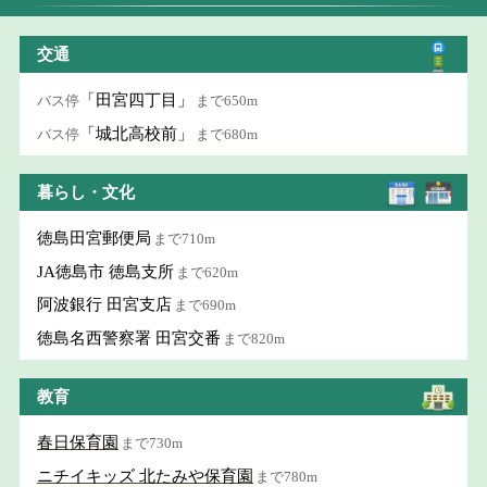
交通
「田宮四丁目」
バス停
まで650m
「城北高校前」
バス停
まで680m
暮らし・文化
徳島田宮郵便局
まで710m
JA徳島市 徳島支所
まで620m
阿波銀行 田宮支店
まで690m
徳島名西警察署 田宮交番
まで820m
教育
春日保育園
まで730m
ニチイキッズ 北たみや保育園
まで780m