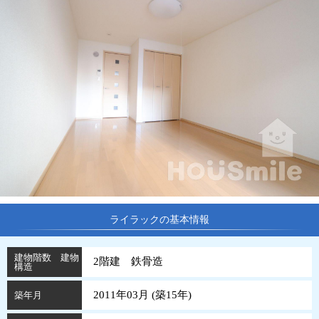
ライラックの基本情報
建物階数 建物
2階建 鉄骨造
構造
2011年03月 (
築
15
年
)
築年月