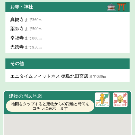
お寺・神社
真観寺
まで360m
薬師寺
まで500m
幸福寺
まで880m
光徳寺
まで950m
その他
エニタイムフィットネス 徳島北田宮店
まで630m
建物の周辺地図
地図をタップすると建物からの距離と時間を
コチラに表示します