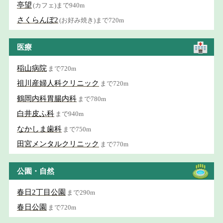
亭望
(カフェ)まで940m
さくらんぼ2
(お好み焼き)まで720m
医療
稲山病院
まで720m
祖川産婦人科クリニック
まで720m
鶴岡内科胃腸内科
まで780m
白井皮ふ科
まで940m
なかしま歯科
まで750m
田宮メンタルクリニック
まで770m
公園・自然
春日2丁目公園
まで290m
春日公園
まで720m