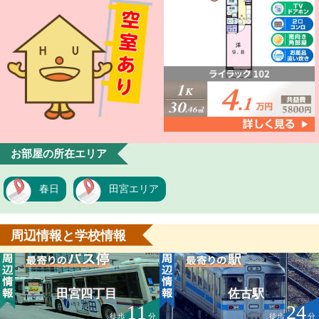
お部屋の所在エリア
春日
田宮エリア
周辺情報と学校情報
田宮四丁目
佐古駅
11
24
徒歩
分
徒歩
分