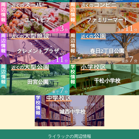
ユートピア
ファミリーマート
3
11
徒歩
分
徒歩
分
クレメントプラザ
春日2丁目公園
11
7
車で
分
徒歩
分
千松小学校
田宮公園
7
車で
分
城西中学校
ライラックの周辺情報