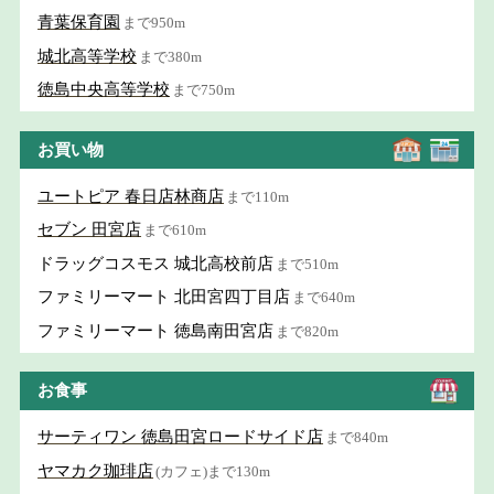
青葉保育園
まで950m
城北高等学校
まで380m
徳島中央高等学校
まで750m
お買い物
ユートピア 春日店林商店
まで110m
セブン 田宮店
まで610m
ドラッグコスモス 城北高校前店
まで510m
ファミリーマート 北田宮四丁目店
まで640m
ファミリーマート 徳島南田宮店
まで820m
お食事
サーティワン 徳島田宮ロードサイド店
まで840m
ヤマカク珈琲店
(カフェ)まで130m