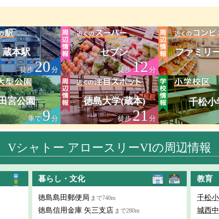
蔵本駅
セブン
ファミリ
20
12
徒歩
分
徒歩
分
田宮公園
徳島大学(蔵本)
千松小
9
21
車で
分
徒歩
分
Vシャトー アロースリーVIの周辺情報
暮らし・文化
教育
徳島島田郵便局
千松小
まで740m
徳島信用金庫 矢三支店
城西中
まで280m