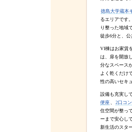
徳島大学蔵本
るエリアです
り整った地域で
徒歩6分と、
VI棟はお家賃
は、扉を開放
分なスペース
よく乾くだけ
性の高いセキ
設備も充実し
便座
、
2口コ
住空間が整っ
ーまで安心し
新生活のスタ