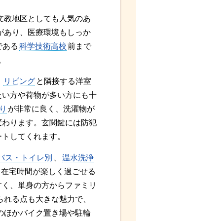
文教地区としても人気のあ
があり、医療環境もしっか
である
科学技術高校
前まで
。
。
リビング
と隣接する洋室
たい方や荷物が多い方にも十
り
が非常に良く、洗濯物が
変わります。玄関鍵には防犯
ートしてくれます。
バス・トイレ別
、
温水洗浄
て在宅時間が楽しく過ごせる
すく、単身の方からファミリ
られる点も大きな魅力で、
のほかバイク置き場や駐輪