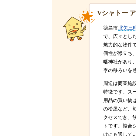
Vシャトー 
徳島市
北矢三
で、広々とし
魅力的な物件
個性が際立ち
幡神社があり
季の移ろいを
周辺は商業施
特徴です。スー
用品の買い物
の松屋など、
クセスでき、
トです。複合
けにも適して