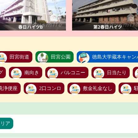
田宮街道
田宮公園
徳島大学蔵本キャン
グ
南向き
バルコニー
日当たり
洗浄便座
2口コンロ
敷金礼金なし
エリア