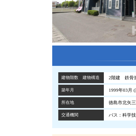
建物階数 建物構造
2階建 鉄骨
築年月
1999年03月 (
所在地
徳島市北矢三
交通機関
バス：科学技