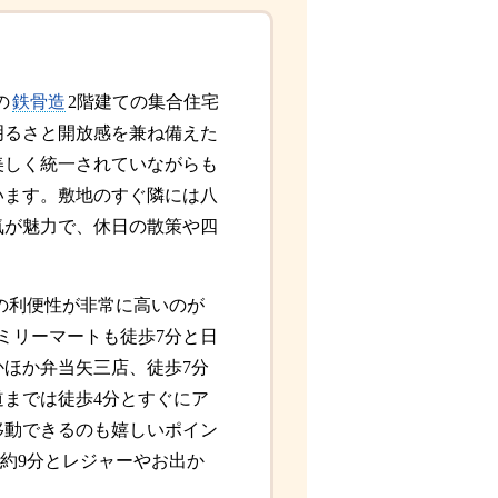
の
鉄骨造
2階建ての集合住宅
明るさと開放感を兼ね備えた
美しく統一されていながらも
います。敷地のすぐ隣には八
気が魅力で、休日の散策や四
の利便性が非常に高いのが
ミリーマートも徒歩7分と日
かほか弁当矢三店、徒歩7分
までは徒歩4分とすぐにア
移動できるのも嬉しいポイン
約9分とレジャーやお出か