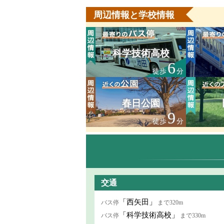
周辺情報と学校情報
科学技術高校
6
徒歩
分
春日公園
9
徒歩
分
交通
「西矢田」
バス停
まで320m
「科学技術高校」
バス停
まで330m