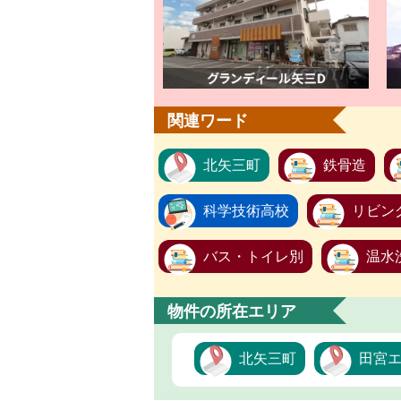
関連ワード
北矢三町
鉄骨造
科学技術高校
リビン
バス・トイレ別
温水
物件の所在エリア
北矢三町
田宮