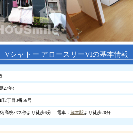
Vシャトー アロースリーVIの基本情報
造
築
27
年
)
町2丁目3番56号
術高校バス停より徒歩6分 電車：
蔵本駅
より徒歩20分