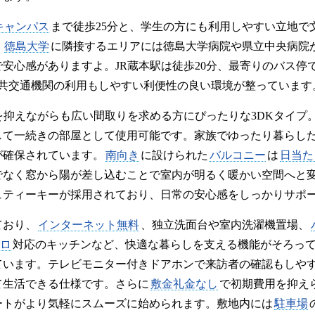
キャンパス
まで徒歩25分と、学生の方にも利用しやすい立地で
。
徳島大学
に隣接するエリアには徳島大学病院や県立中央病院
安心感がありますよ。JR蔵本駅は徒歩20分、最寄りのバス停
公共交通機関の利用もしやすい利便性の良い環境が整っています
を抑えながらも広い間取りを求める方にぴったりな3DKタイプ
して一続きの部屋として使用可能です。家族でゆったり暮らし
が確保されています。
南向き
に設けられた
バルコニー
は
日当た
でなく窓から陽が差し込むことで室内が明るく暖かい空間へと
ュティーキーが採用されており、日常の安心感をしっかりサポ
ており、
インターネット無料
、独立洗面台や室内洗濯機置場、
ンロ
対応のキッチンなど、快適な暮らしを支える機能がそろっ
ています。テレビモニター付きドアホンで来訪者の確認もしや
て生活できる仕様です。さらに
敷金礼金なし
で初期費用を抑え
ートがより気軽にスムーズに始められます。敷地内には
駐車場