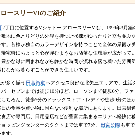
アロースリーVIのご紹介
町
2丁目に位置するVシャトー アロースリーVIは、1999年3月築
た敷地に色とりどりの外観を持つ1〜6棟がゆったりと立ち並ぶ
です。各棟が独自のカラーデザインを持つことで全体の景観が
、帰宅時にちょっと心が弾むようなお洒落な住環境が広がって
、豊かな緑に囲まれながら静かな時間が流れる落ち着いた雰囲
感じながら暮らすことができる住まいです。
設が多く揃う
田宮街道
へアクセス良好な北矢三エリアで、生活
パーセブンまでは徒歩10分ほど、ローソンまで徒歩6分、ファ
はもちろん、徒歩5分のドラッグストア・レディや徒歩9分のほ
毎日の食事や買い物に困らない便利な場所にあります。田宮街道
飲食店や専門店、日用品店などが豊富に集まるエリアへ軽快に
ショッピングセンターのタクトまでは車で7分、
田宮公園
も車で
います。