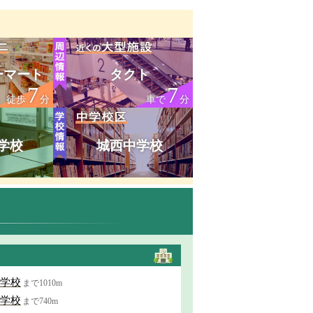
ーマート
タクト
7
7
徒歩
分
車で
分
学校
城西中学校
学校
まで1010m
学校
まで740m