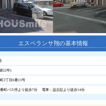
エスペランサ翔の基本情報
造
築
22
年
)
町2丁目6番13号
番町バス停より徒歩7分 電車：
蔵本駅
より徒歩14分