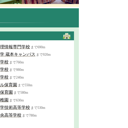
理情報専門学校
まで690m
学 蔵本キャンパス
まで920m
学校
まで760m
学校
まで980m
学校
まで240m
ル保育園
まで550m
保育園
まで580m
稚園
まで630m
学技術高等学校
まで530m
央高等学校
まで780m