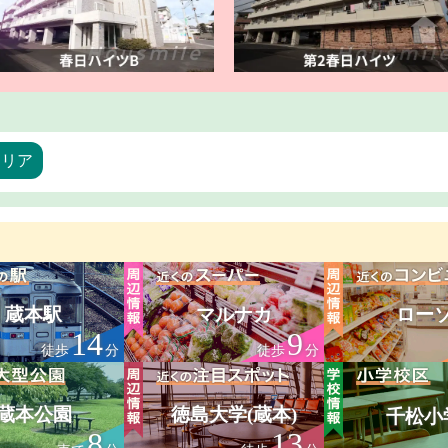
エリア
蔵本駅
マルナカ
ロー
14
9
徒歩
分
徒歩
分
蔵本公園
徳島大学(蔵本)
千松小
8
13