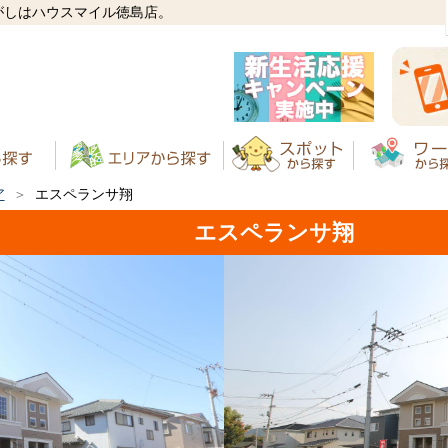
がしはハウスマイル徳島店。
ア
エスペランサ翔
エスペランサ翔