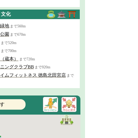
・文化
緑地
まで560m
公園
まで670m
まで520m
まで700m
（蔵本）
まで720m
ニングクラブBB
まで920m
イムフィットネス 徳島北田宮店
まで
す