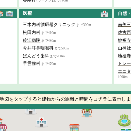
(ラーメン)まで790m
医療
自然
三木内科循環器クリニック
南矢三
まで300m
松田内科
佐古西
まで410m
鈴江病院
妙福寺
まで480m
今井耳鼻咽喉科
山神社
まで500m
ばんどう歯科
地福寺
まで200m
早雲歯科
トレー
まで470m
エニタ
1090m
地図をタップすると建物からの距離と時間をコチラに表示しま