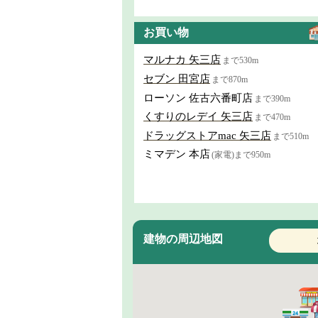
お買い物
マルナカ 矢三店
まで530m
セブン 田宮店
まで870m
ローソン 佐古六番町店
まで390m
くすりのレデイ 矢三店
まで470m
ドラッグストアmac 矢三店
まで510m
ミマデン 本店
(家電)まで950m
建物の周辺地図