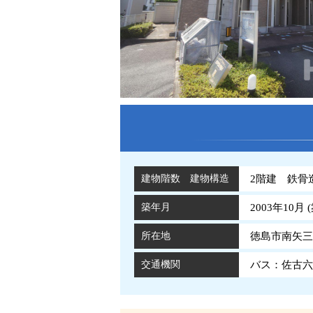
建物階数 建物構造
2階建 鉄骨
築年月
2003年10月 (
所在地
徳島市南矢三
交通機関
バス：佐古六