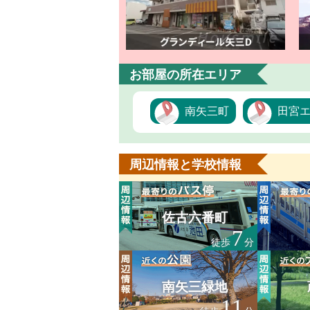
お部屋の所在エリア
南矢三町
田宮
周辺情報と学校情報
佐古六番町
7
徒歩
分
南矢三緑地
11