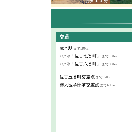
徒歩
分
交通
蔵本駅
まで590m
「佐古七番町」
バス停
まで330m
「佐古六番町」
バス停
まで380m
佐古五番町交差点
まで650m
徳大医学部前交差点
まで690m