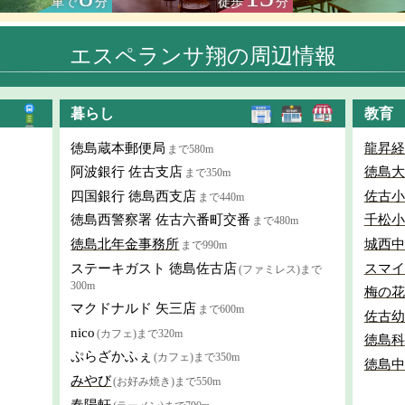
車で
分
徒歩
分
エスペランサ翔の周辺情報
暮らし
教育
徳島蔵本郵便局
龍昇経
まで580m
阿波銀行 佐古支店
徳島大
まで350m
四国銀行 徳島西支店
佐古小
まで440m
徳島西警察署 佐古六番町交番
千松小
まで480m
徳島北年金事務所
城西中
まで990m
ステーキガスト 徳島佐古店
スマイ
(ファミレス)まで
300m
梅の花
マクドナルド 矢三店
まで600m
佐古幼
nico
(カフェ)まで320m
徳島科
ぷらざかふぇ
(カフェ)まで350m
徳島中
みやび
(お好み焼き)まで550m
春陽軒