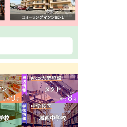
ソン
タクト
9
8
徒歩
分
車で
分
学校
城西中学校