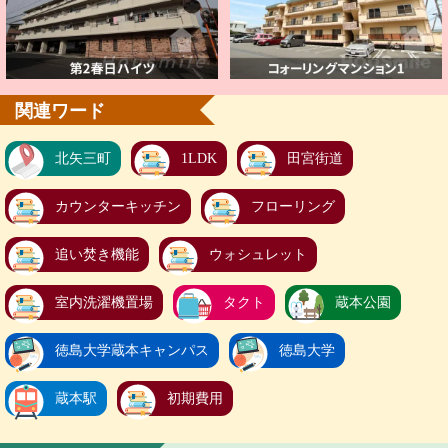
関連ワード
北矢三町
1LDK
田宮街道
カウンターキッチン
フローリング
追い焚き機能
ウォシュレット
室内洗濯機置場
タクト
蔵本公園
徳島大学蔵本キャンパス
徳島大学
蔵本駅
初期費用