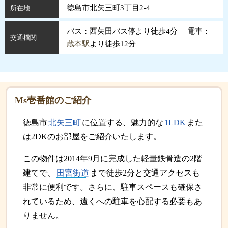
徳島市北矢三町3丁目2-4
所在地
バス：西矢田バス停より徒歩4分 電車：
交通機関
蔵本駅
より徒歩12分
Ms壱番館のご紹介
徳島市
北矢三町
に位置する、魅力的な
1LDK
また
は2DKのお部屋をご紹介いたします。
この物件は2014年9月に完成した軽量鉄骨造の2階
建てで、
田宮街道
まで徒歩2分と交通アクセスも
非常に便利です。さらに、駐車スペースも確保さ
れているため、遠くへの駐車を心配する必要もあ
りません。