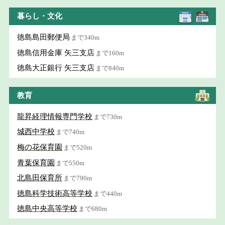
暮らし・文化
徳島島田郵便局
まで340m
徳島信用金庫 矢三支店
まで160m
徳島大正銀行 矢三支店
まで840m
教育
龍昇経理情報専門学校
まで730m
城西中学校
まで740m
梅の花保育園
まで520m
青葉保育園
まで550m
北島田保育所
まで790m
徳島科学技術高等学校
まで440m
徳島中央高等学校
まで680m