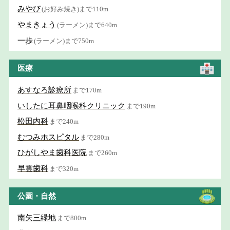
みやび
(お好み焼き)まで110m
やまきょう
(ラーメン)まで640m
一歩
(ラーメン)まで750m
医療
あすなろ診療所
まで170m
いしたに耳鼻咽喉科クリニック
まで190m
松田内科
まで240m
むつみホスピタル
まで280m
ひがしやま歯科医院
まで260m
早雲歯科
まで320m
公園・自然
南矢三緑地
まで800m