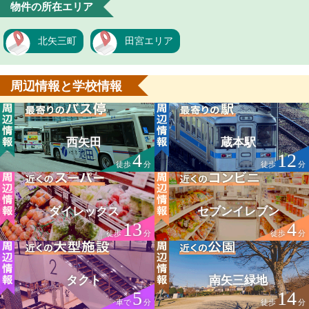
物件の所在エリア
北矢三町
田宮エリア
周辺情報と学校情報
西矢田
蔵本駅
4
12
徒歩
分
徒歩
分
ダイレックス
セブンイレブン
13
4
徒歩
分
徒歩
分
タクト
南矢三緑地
5
14
車で
分
徒歩
分