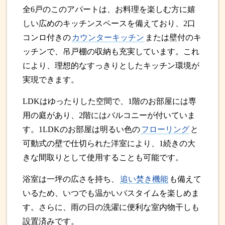
全6戸のこのアパートは、お料理を楽しむ方に嬉
しい広めのキッチンスペースを備えており、2口
コンロ付きの
カウンターキッチン
または壁付のキ
ッチンで、吊戸棚の収納も充実しています。これ
により、理想的なすっきりとしたキッチン環境が
実現できます。
LDKはゆったりした空間で、1階のお部屋には専
用の庭があり、2階にはバルコニーが付いていま
す。1LDKのお部屋は明るい色の
フローリング
と
可動式の壁で仕切られた洋室により、1続きの大
きな間取りとして使用することも可能です。
浴室は一坪の広さを持ち、
追い焚き機能
も備えて
いるため、いつでも温かいバスタイムを楽しめま
す。さらに、雨の日の洗濯に便利な室内物干しも
設置済みです。