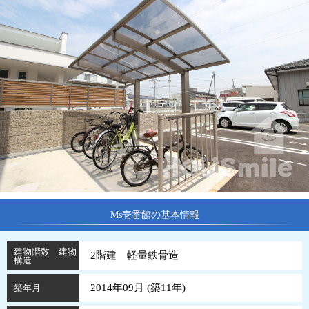
Ms壱番館の基本情報
建物階数 建物
2階建 軽量鉄骨造
構造
2014年09月 (
築
11
年
)
築年月