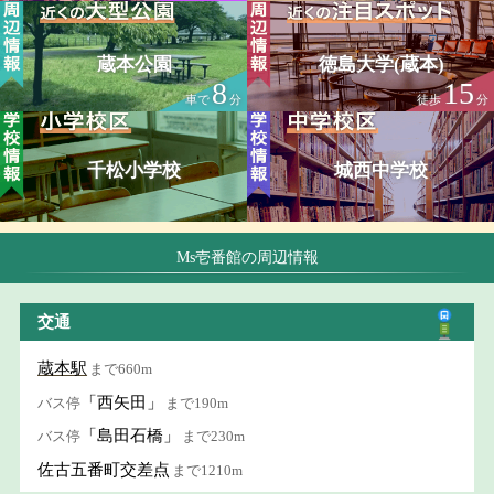
蔵本公園
徳島大学(蔵本)
8
15
車で
分
徒歩
分
千松小学校
城西中学校
Ms壱番館の周辺情報
交通
蔵本駅
まで660m
「西矢田」
バス停
まで190m
「島田石橋」
バス停
まで230m
佐古五番町交差点
まで1210m