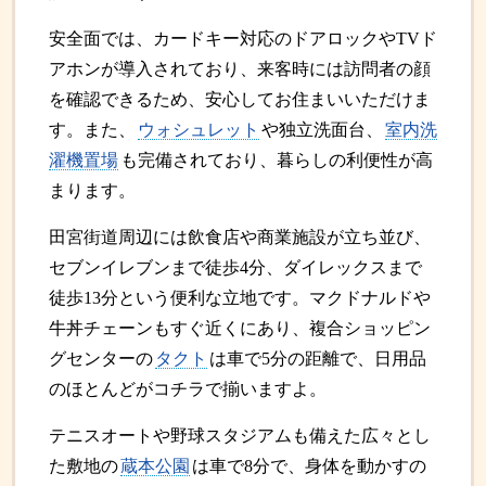
安全面では、カードキー対応のドアロックやTVド
アホンが導入されており、来客時には訪問者の顔
を確認できるため、安心してお住まいいただけま
す。また、
ウォシュレット
や独立洗面台、
室内洗
濯機置場
も完備されており、暮らしの利便性が高
まります。
田宮街道周辺には飲食店や商業施設が立ち並び、
セブンイレブンまで徒歩4分、ダイレックスまで
徒歩13分という便利な立地です。マクドナルドや
牛丼チェーンもすぐ近くにあり、複合ショッピン
グセンターの
タクト
は車で5分の距離で、日用品
のほとんどがコチラで揃いますよ。
テニスオートや野球スタジアムも備えた広々とし
た敷地の
蔵本公園
は車で8分で、身体を動かすの