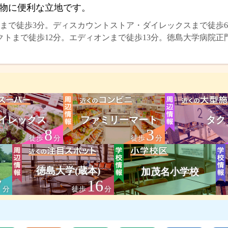
物に便利な立地です。
まで徒歩3分。ディスカウントストア・ダイレックスまで徒歩6
クトまで徒歩12分。エディオンまで徒歩13分。徳島大学病院正
イレックス
ファミリーマート
タク
8
3
徒歩
分
徒歩
分
徳島大学(蔵本)
加茂名小学校
7
16
分
徒歩
分