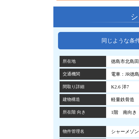
シ
同じような条
所在地
徳島市北島田町
交通機関
電車：JR徳
間取り詳細
K2.6 洋7
建物構造
軽量鉄骨造 
所在階 向き
1階 南向き
物件管理名
シャーメゾンエ