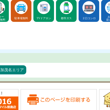
ター
駐車場無料
TVドアホン
都市ガス
２口コンロ
無料
追
・加茂名エリア