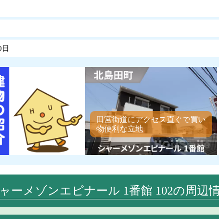
0日
田宮街道にアクセス直ぐで買い
物便利な立地
ャーメゾンエピナール 1番館 102の周辺