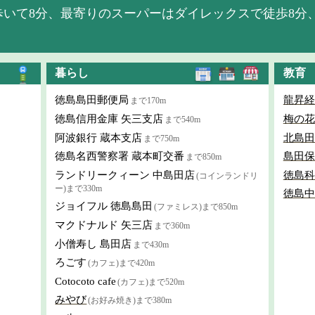
歩いて8分、最寄りのスーパーはダイレックスで徒歩8分
暮らし
教育
徳島島田郵便局
龍昇経
まで170m
徳島信用金庫 矢三支店
梅の花
まで540m
阿波銀行 蔵本支店
北島田
まで750m
徳島名西警察署 蔵本町交番
島田保
まで850m
ランドリークィーン 中島田店
徳島科
(コインランドリ
ー)まで330m
徳島中
ジョイフル 徳島島田
(ファミレス)まで850m
マクドナルド 矢三店
まで360m
小僧寿し 島田店
まで430m
ろごす
(カフェ)まで420m
Cotocoto cafe
(カフェ)まで520m
みやび
(お好み焼き)まで380m