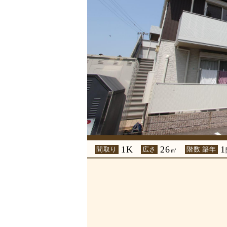
1K
26
1
間取り
広さ
階数 築年
㎡