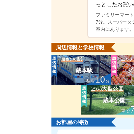
っとしたお買い
ファミリーマート
7分。スーパータ
室内にあります。
周辺情報と学校情報
蔵本駅
ダ
10
徒歩
分
蔵本公園
車で
お部屋の特徴