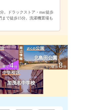
分。ドラックストア・mac徒歩
門まで徒歩15分。洗濯機置場も
ト
北島田公園
4
8
車で
分
徒歩
分
加茂名中学校