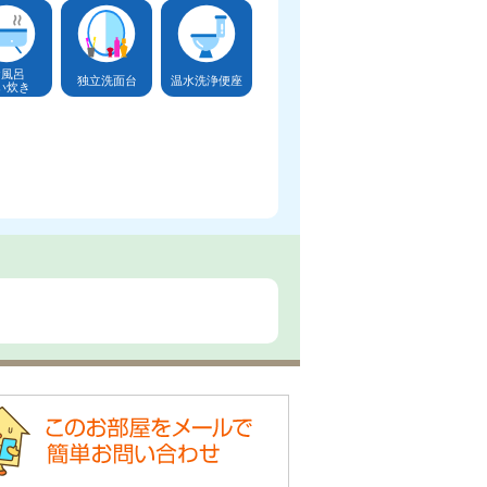
お風呂
独立洗面台
温水洗浄便座
い炊き