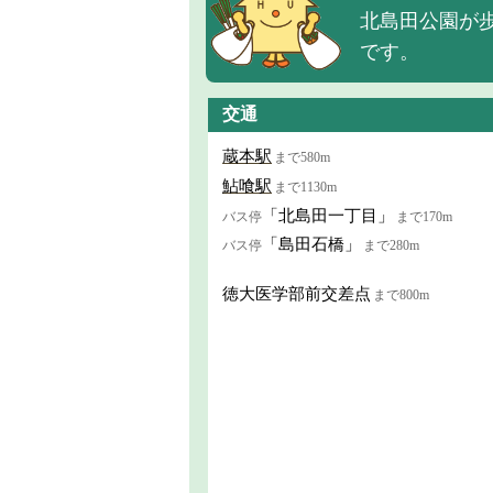
北島田公園が
です。
交通
蔵本駅
まで580m
鮎喰駅
まで1130m
「北島田一丁目」
バス停
まで170m
「島田石橋」
バス停
まで280m
徳大医学部前交差点
まで800m