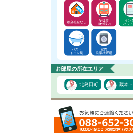
駅徒歩
イン
敷金礼金なし
10分以内
ネット
バス・
室内
トイレ別
洗濯機置場
お部屋の所在エリア
北島田町
蔵本