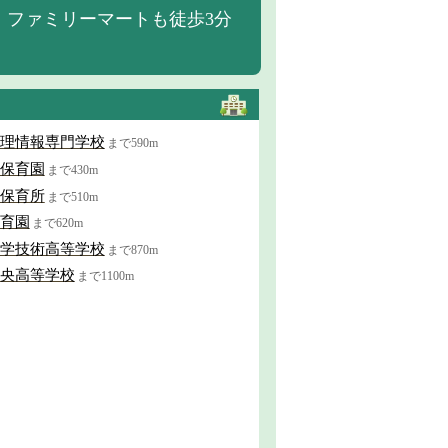
、ファミリーマートも徒歩3分
理情報専門学校
まで590m
保育園
まで430m
保育所
まで510m
育園
まで620m
学技術高等学校
まで870m
央高等学校
まで1100m