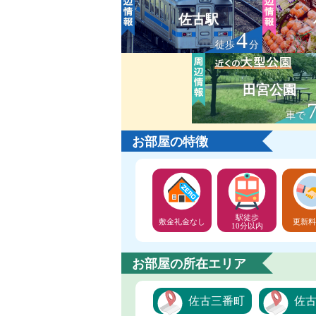
佐古駅
4
徒歩
分
田宮公園
車で
お部屋の特徴
駅徒歩
敷金礼金なし
更新料
10分以内
お部屋の所在エリア
佐古三番町
佐