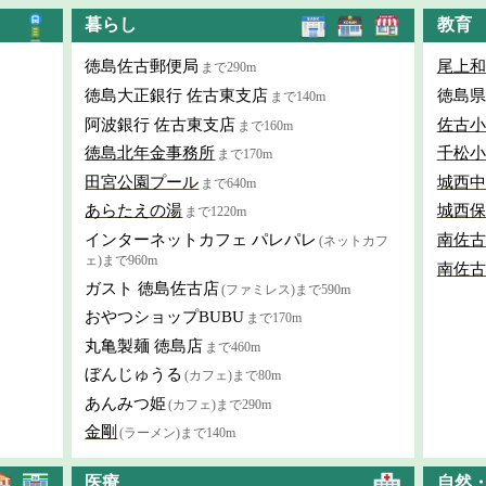
暮らし
教育
徳島佐古郵便局
尾上和
まで290m
徳島大正銀行 佐古東支店
徳島県
まで140m
阿波銀行 佐古東支店
佐古小
まで160m
徳島北年金事務所
千松小
まで170m
田宮公園プール
城西中
まで640m
あらたえの湯
城西保
まで1220m
インターネットカフェ パレパレ
南佐古
(ネットカフ
ェ)まで960m
南佐古
ガスト 徳島佐古店
(ファミレス)まで590m
おやつショップBUBU
まで170m
丸亀製麺 徳島店
まで460m
ぼんじゅうる
(カフェ)まで80m
あんみつ姫
(カフェ)まで290m
金剛
(ラーメン)まで140m
医療
自然