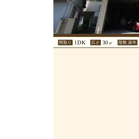
1DK
30
間取り
広さ
階数 築年
㎡