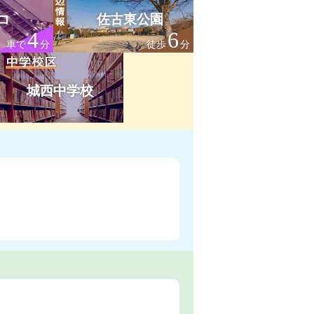
コ
佐古東公園
4
6
車で
分
徒歩
分
城西中学校