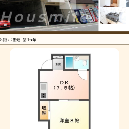
5
46
階 / 7階建
築
年