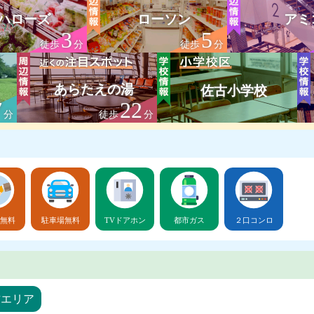
ハローズ
ローソン
アミ
3
5
徒歩
分
徒歩
分
あらたえの湯
佐古小学校
7
22
分
徒歩
分
無料
駐車場無料
TVドアホン
都市ガス
２口コンロ
古エリア