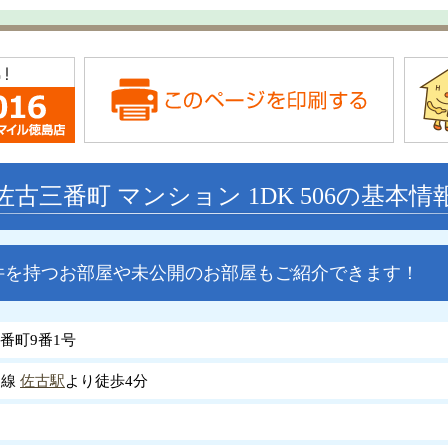
佐古三番町 マンション 1DK 506の基本情
件を持つお部屋や未公開のお部屋もご紹介できます！
番町9番1号
島線
佐古駅
より徒歩4分