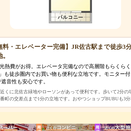
無料・エレベーター完備】JR佐古駅まで徒歩3分
地。
光熱費がお得。エレベータ完備なので高層階もらくらく。
ria」も徒歩圏内でお買い物も便利な立地です。モニター
で遮音性も安心です。
近くに北佐古緑地やローソンがあって便利です。歩いて2分の
番町の交差点まで1分の立地です。おやつショップBUBUも3