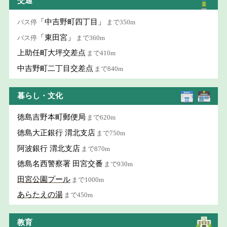
交通
「中吉野町四丁目」
バス停
まで350m
「東田宮」
バス停
まで360m
上助任町大坪交差点
まで410m
中吉野町二丁目交差点
まで840m
暮らし・文化
徳島吉野本町郵便局
まで620m
徳島大正銀行 渭北支店
まで750m
阿波銀行 渭北支店
まで870m
徳島名西警察署 田宮交番
まで930m
田宮公園プール
まで1000m
あらたえの湯
まで450m
教育