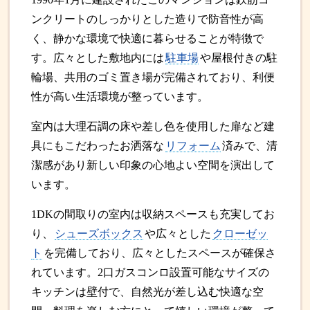
ンクリートのしっかりとした造りで防音性が高
く、静かな環境で快適に暮らせることが特徴で
す。広々とした敷地内には
駐車場
や屋根付きの駐
輪場、共用のゴミ置き場が完備されており、利便
性が高い生活環境が整っています。
室内は大理石調の床や差し色を使用した扉など建
具にもこだわったお洒落な
リフォーム
済みで、清
潔感があり新しい印象の心地よい空間を演出して
います。
1DKの間取りの室内は収納スペースも充実してお
り、
シューズボックス
や広々とした
クローゼッ
ト
を完備しており、広々としたスペースが確保さ
れています。2口ガスコンロ設置可能なサイズの
キッチンは壁付で、自然光が差し込む快適な空