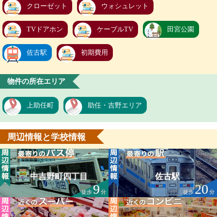
クローゼット
ウォシュレット
TVドアホン
ケーブルTV
田宮公園
佐古駅
初期費用
物件の所在エリア
上助任町
助任・吉野エリア
周辺情報と学校情報
中吉野町四丁目
佐古駅
9
20
徒歩
分
徒歩
分