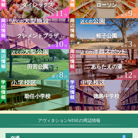
ダイレックス
ローソン
11
9
徒歩
分
徒歩
分
クレメントプラザ
蛭子公園
10
3
車で
分
徒歩
分
田宮公園
あらたえの湯
8
12
車で
分
徒歩
分
助任小学校
徳島中学校
アヴィタションWISEの周辺情報