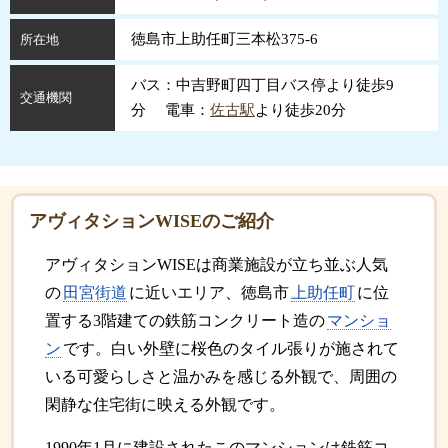
徳島市上助任町三本松375-6
所在地
バス：中吉野町四丁目バス停より徒歩9
交通機関
分 電車：
佐古駅
より徒歩20分
アヴィタションWISEのご紹介
アヴィタションWISEは商業施設が立ち並ぶ人気
の
田宮街道
に近いエリア、徳島市
上助任町
に位
置する3階建ての鉄筋コンクリート造の
マンショ
ン
です。白い外壁に桜色のタイル張りが施されて
いる可愛らしさと温かみを感じる外観で、周囲の
閑静な住宅街に映える外観です。
1990年1月に建設されたこのマンションは鉄筋コ