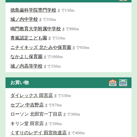
徳島歯科学院専門学校
まで150m
城ノ内中学校
まで350m
鳴門教育大学附属中学校
まで990m
青嵐認定こども園
まで510m
ニチイキッズ 北たみや保育園
まで950m
なかよし保育園
まで1000m
城ノ内高等学校
まで350m
お買い物
ダイレックス 田宮店
まで330m
セブン 中吉野店
まで970m
ローソン 北田宮一丁目店
まで300m
キリン堂 田宮店
まで390m
くすりのレデイ 田宮街道店
まで400m