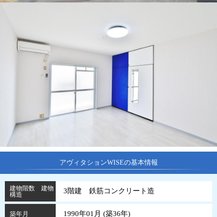
アヴィタションWISEの基本情報
建物階数 建物
3階建 鉄筋コンクリート造
構造
1990年01月 (
築
36
年
)
築年月