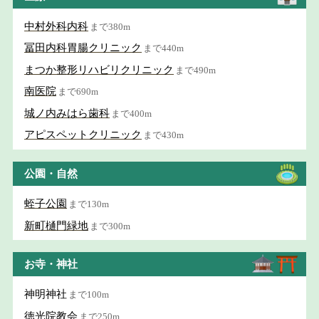
中村外科内科
まで380m
冨田内科胃腸クリニック
まで440m
まつか整形リハビリクリニック
まで490m
南医院
まで690m
城ノ内みはら歯科
まで400m
アピスペットクリニック
まで430m
公園・自然
蛭子公園
まで130m
新町樋門緑地
まで300m
お寺・神社
神明神社
まで100m
徳光院教会
まで250m