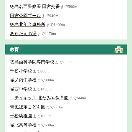
徳島名西警察署 田宮交番
まで590m
田宮公園プール
まで940m
徳島北年金事務所
まで1400m
あらたえの湯
まで1170m
教育
徳島歯科学院専門学校
まで980m
千松小学校
まで800m
城ノ内中学校
まで800m
城西中学校
まで1460m
ニチイキッズ 北たみや保育園
まで560m
青嵐認定こども園
まで770m
千松幼稚園
まで1000m
城北高等学校
まで630m