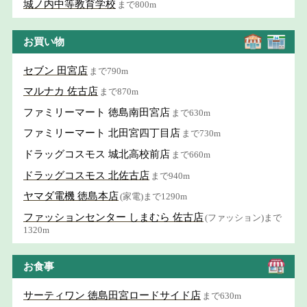
城ノ内中等教育学校
まで800m
お買い物
セブン 田宮店
まで790m
マルナカ 佐古店
まで870m
ファミリーマート 徳島南田宮店
まで630m
ファミリーマート 北田宮四丁目店
まで730m
ドラッグコスモス 城北高校前店
まで660m
ドラッグコスモス 北佐古店
まで940m
ヤマダ電機 徳島本店
(家電)まで1290m
ファッションセンター しまむら 佐古店
(ファッション)まで
1320m
お食事
サーティワン 徳島田宮ロードサイド店
まで630m