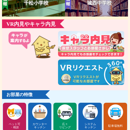
千松小学校
城西中学校
VR内見やキャラ内見
お部屋の特徴
ペット可
カウンター
広々
システム
駐車場無料
・相談
キッチン
リビング
キッチン