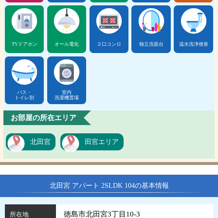
TVドアホン
オール電化
２口コンロ
独立洗面台
温水洗浄便座
バス・
室内
トイレ別
洗濯機置場
お部屋の所在エリア
北田宮
田宮エリア
北田宮 アパート 2SLDK 104の基本情報
徳島市北田宮3丁目10-3
所在地