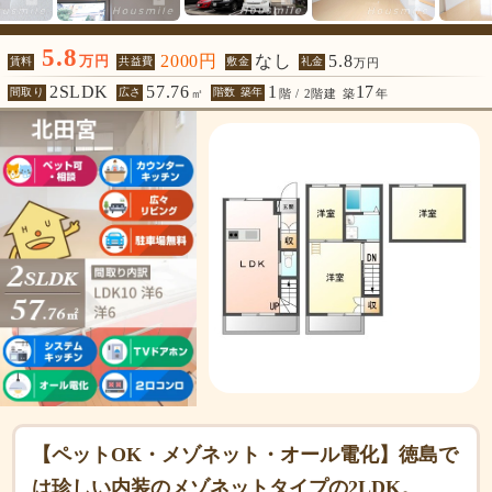
5.8
2000円
なし
5.8
万円
賃料
共益費
敷金
礼金
万円
2SLDK
57.76
1
17
間取り
広さ
階数 築年
㎡
階 / 2階建
築
年
【ペットOK・メゾネット・オール電化】徳島で
は珍しい内装のメゾネットタイプの2LDK。