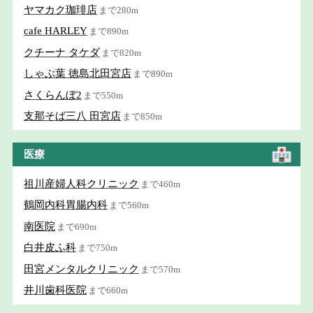
ヤマカク珈琲店
まで280m
cafe HARLEY
まで890m
クチーナ タケダ
まで820m
しゃぶ葉 徳島北田宮店
まで890m
さくらんぼ2
まで550m
支那そば三八 田宮店
まで850m
医療
祖川産婦人科クリニック
まで460m
鶴岡内科胃腸内科
まで560m
南医院
まで690m
白井皮ふ科
まで750m
田宮メンタルクリニック
まで570m
井川歯科医院
まで660m