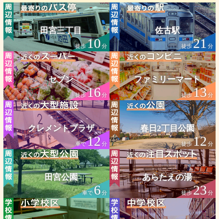
田宮三丁目
佐古駅
10
21
徒歩
分
徒歩
分
セブン
ファミリーマート
16
13
徒歩
分
徒歩
分
クレメントプラザ
春日2丁目公園
12
12
車で
分
徒歩
分
田宮公園
あらたえの湯
6
23
車で
分
徒歩
分