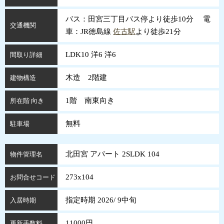
バス：田宮三丁目バス停より徒歩10分 電
交通機関
車：JR徳島線
佐古駅
より徒歩21分
LDK10 洋6 洋6
間取り詳細
木造 2階建
建物構造
1階 南東向き
所在階 向き
無料
駐車場
北田宮 アパート 2SLDK 104
物件管理名
273x104
お問合せコード
指定時期 2026/ 9中旬
入居時期
11000円
更新手数料