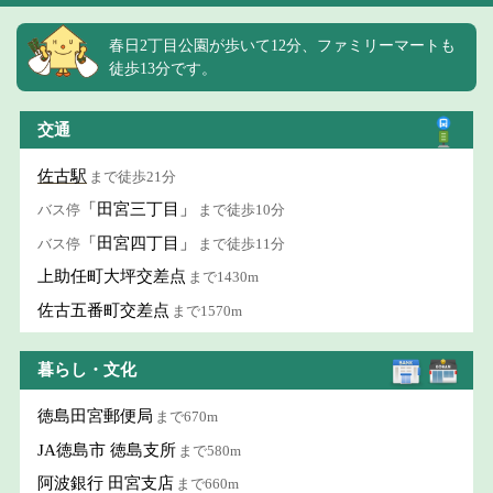
春日2丁目公園が歩いて12分、ファミリーマートも
徒歩13分です。
交通
佐古駅
まで徒歩21分
「田宮三丁目」
バス停
まで徒歩10分
「田宮四丁目」
バス停
まで徒歩11分
上助任町大坪交差点
まで1430m
佐古五番町交差点
まで1570m
暮らし・文化
徳島田宮郵便局
まで670m
JA徳島市 徳島支所
まで580m
阿波銀行 田宮支店
まで660m