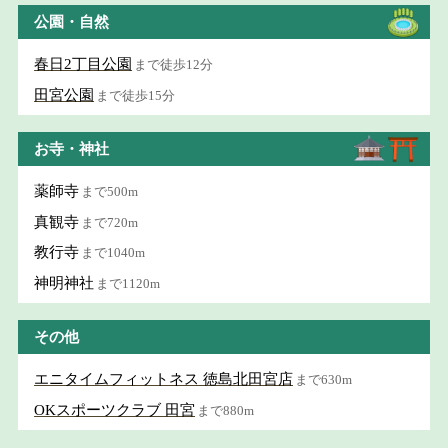
公園・自然
春日2丁目公園
まで徒歩12分
田宮公園
まで徒歩15分
お寺・神社
薬師寺
まで500m
真観寺
まで720m
教行寺
まで1040m
神明神社
まで1120m
その他
エニタイムフィットネス 徳島北田宮店
まで630m
OKスポーツクラブ 田宮
まで880m