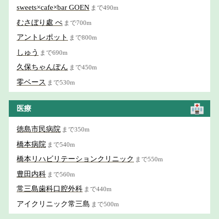
sweets×cafe×bar GOEN
まで490m
むさぼり處 ぺ
まで700m
アントレポット
まで800m
しゅう
まで690m
久保ちゃんぽん
まで450m
零ベース
まで530m
医療
徳島市民病院
まで350m
橋本病院
まで540m
橋本リハビリテーションクリニック
まで550m
豊田内科
まで560m
常三島歯科口腔外科
まで440m
アイクリニック常三島
まで500m