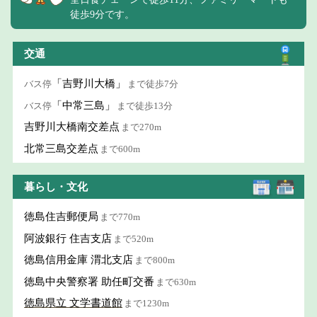
徒歩9分です。
交通
「吉野川大橋」
バス停
まで徒歩7分
「中常三島」
バス停
まで徒歩13分
吉野川大橋南交差点
まで270m
北常三島交差点
まで600m
暮らし・文化
徳島住吉郵便局
まで770m
阿波銀行 住吉支店
まで520m
徳島信用金庫 渭北支店
まで800m
徳島中央警察署 助任町交番
まで630m
徳島県立 文学書道館
まで1230m