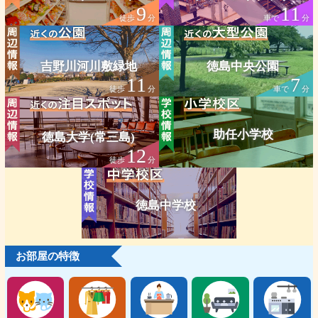
9
11
徒歩
分
車で
分
吉野川河川敷緑地
徳島中央公園
11
7
徒歩
分
車で
分
助任小学校
徳島大学(常三島)
12
徒歩
分
徳島中学校
お部屋の特徴