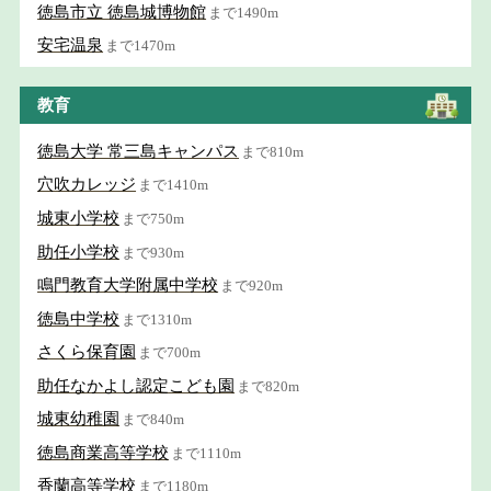
徳島市立 徳島城博物館
まで1490m
安宅温泉
まで1470m
教育
徳島大学 常三島キャンパス
まで810m
穴吹カレッジ
まで1410m
城東小学校
まで750m
助任小学校
まで930m
鳴門教育大学附属中学校
まで920m
徳島中学校
まで1310m
さくら保育園
まで700m
助任なかよし認定こども園
まで820m
城東幼稚園
まで840m
徳島商業高等学校
まで1110m
香蘭高等学校
まで1180m