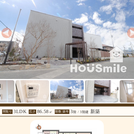
3LDK
86.58
3
新築
間取り
広さ
階数 築年
㎡
階 / 3階建