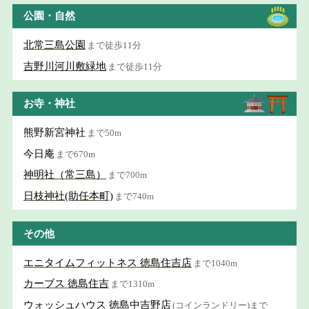
公園・自然
北常三島公園
まで徒歩11分
吉野川河川敷緑地
まで徒歩11分
お寺・神社
熊野新宮神社
まで50m
今日庵
まで670m
神明社（常三島）
まで700m
日枝神社(助任本町)
まで740m
その他
エニタイムフィットネス 徳島住吉店
まで1040m
カーブス 徳島住吉
まで1310m
ウォッシュハウス 徳島中吉野店
(コインランドリー)まで