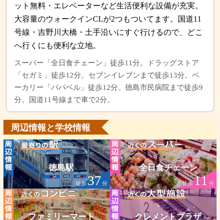
ット無料・エレベーターなど生活便利な設備が充実。
大容量のウォークインCLが2つもついてます。国道11
号線・吉野川大橋・土手沿いにすぐ行けるので、どこ
へ行くにも便利な立地。
スーパー「全日食チェーン」徒歩11分。ドラッグストア
「セガミ」徒歩12分。セブンイレブンまで徒歩13分。ベ
ーカリー「パパベル」徒歩12分。徳島市民病院まで徒歩9
分。国道11号線まで車で2分。
周辺情報と学校情報
徳島駅
全日食チェーン
37
11
徒歩
分
徒歩
分
ファミリーマート
クレメントプラザ