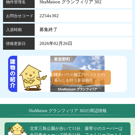
ShaMaison グランフィリア 302
物件管理名
2254x302
お問合せコード
募集終了
入居時期
2026年02月26日
情報更新日
積水ハウス施工のペットとの
暮らしも叶う新築物件
ShaMaison グランフィリア 302の周辺情報
北常三島公園が歩いて11分、最寄りのスーパーは
全日食チェーンで徒歩11分、ファミリーマートも