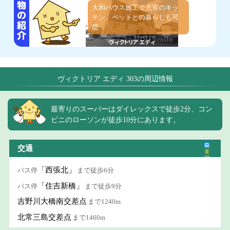
大和ハウス施工で充実のキッ
チン、ペットとの暮らしも可
能
ヴィクトリア エディ 303の周辺情報
最寄りのスーパーはダイレックスで徒歩2分、コン
ビニのローソンが徒歩10分にあります。
交通
「西張北」
バス停
まで徒歩6分
「住吉新橋」
バス停
まで徒歩9分
吉野川大橋南交差点
まで1240m
北常三島交差点
まで1460m