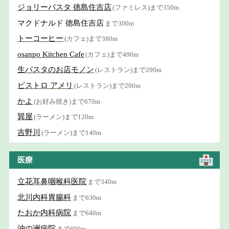
ジョリーパスタ 徳島住吉店
(ファミレス)まで350m
マクドナルド 徳島住吉店
まで300m
トーコーヒー
(カフェ)まで380m
osanpo Kitchen Cafe
(カフェ)まで490m
生パスタのお店モノン
(レストラン)まで290m
ビストロ アメリ
(レストラン)まで290m
かよ
(お好み焼き)まで670m
巽屋
(ラーメン)まで120m
吉野川
(ラーメン)まで140m
医療
立花耳鼻咽喉科医院
まで340m
北川内科胃腸科
まで630m
たおか内科病院
まで640m
沖の洲病院
まで690m