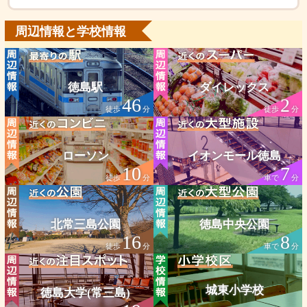
周辺情報と学校情報
徳島駅
ダイレックス
46
2
徒歩
分
徒歩
分
ローソン
イオンモール徳島
10
7
徒歩
分
車で
分
北常三島公園
徳島中央公園
16
8
徒歩
分
車で
分
城東小学校
徳島大学(常三島)