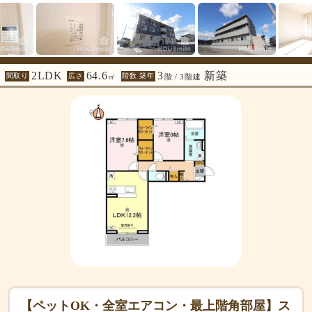
2LDK
64.6
3
新築
間取り
広さ
階数 築年
㎡
階 / 3階建
【ペットOK・全室エアコン・最上階角部屋】ス