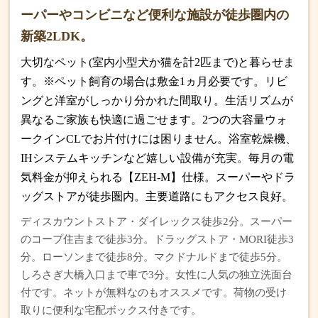
ーパーやコンビニなど便利な施設が徒歩圏内の
新築2LDK。
大切なペット(室内小型犬か猫を計2匹まで)と暮らせま
す。※ペット飼育の場合は敷金1ヵ月必要です。リビ
ングと洋室がしっかり分かれた間取り。生活リズムが
異なるご家族も快適に過ごせます。2つの大容量ウォ
ークインCLでお片付けには困りません。浴室乾燥機、
IHシステムキッチンなど嬉しい設備が充実。毎月の電
気料金が抑えられる【ZEH-M】仕様。スーパーやドラ
ッグストアが徒歩圏内。主要道路にもアクセス良好。
ディスカウントストア・ダイレックス徒歩2分。スーパー
のコープ住吉まで徒歩3分。ドラッグストア・MORI徒歩3
分。ローソンまで徒歩8分。マクドナルドまで徒歩5分。
しろさぎ大橋入口まで車で3分。女性に人気の独立洗面台
付です。ネットが無料なのもオススメです。荷物の受け
取りに便利な宅配ボックス付きです。