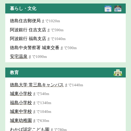
暮らし・文化
徳島住吉郵便局
まで1020m
阿波銀行 住吉支店
まで590m
阿波銀行 福島支店
まで1040m
徳島中央警察署 城東交番
まで590m
安宅温泉
まで1090m
教育
徳島大学 常三島キャンパス
まで1440m
城東小学校
まで540m
福島小学校
まで1340m
城東中学校
まで1040m
城東幼稚園
まで630m
わかば認定こども園
まで780m