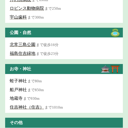
ロビンス動物病院
まで250m
宇山歯科
まで300m
公園・自然
北常三島公園
まで徒歩16分
福島住吉緑地
まで徒歩23分
お寺・神社
蛭子神社
まで80m
船戸神社
まで850m
地蔵寺
まで930m
住吉神社（住吉）
まで1010m
その他