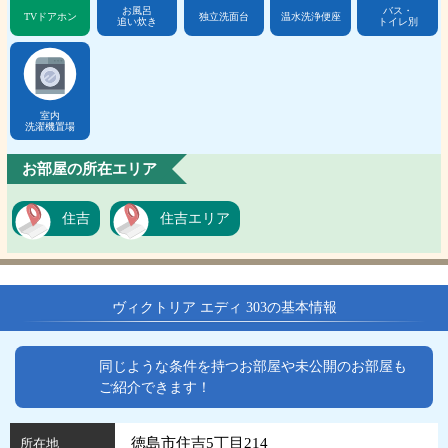
お風呂
バス・
TVドアホン
独立洗面台
温水洗浄便座
追い炊き
トイレ別
室内
洗濯機置場
お部屋の所在エリア
住吉
住吉エリア
ヴィクトリア エディ 303の基本情報
同じような条件を持つお部屋や未公開のお部屋も
ご紹介できます！
徳島市住吉5丁目214
所在地