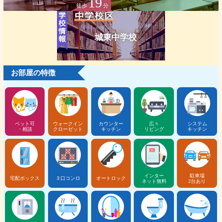
19
徒歩
分
城東中学校
お部屋の特徴
ペット可
ウォークイン
カウンター
広々
システム
・相談
クローゼット
キッチン
リビング
キッチン
インター
駐車場
宅配ボックス
３口コンロ
オートロック
ネット無料
2台あり