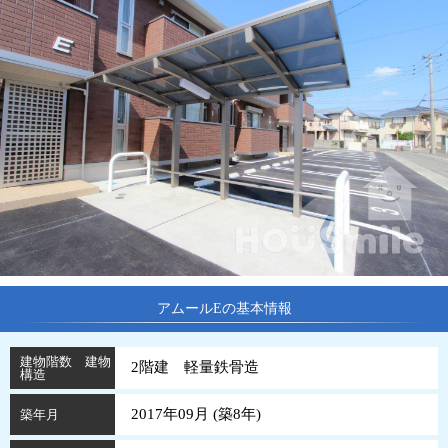
アムールEの基本情報
建物階数 建物
2階建 軽量鉄骨造
構造
2017年09月 (
築
8
年
)
築年月