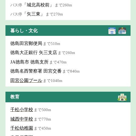
「城北高校前」
バス停
まで260m
「矢三東」
バス停
まで270m
暮らし・文化
徳島田宮郵便局
まで510m
徳島大正銀行 矢三支店
まで260m
JA徳島市 徳島支所
まで470m
徳島名西警察署 田宮交番
まで840m
田宮公園プール
まで1040m
教育
千松小学校
まで500m
城西中学校
まで770m
千松幼稚園
まで450m