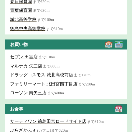
春日保育園
まで620m
青葉保育園
まで630m
城北高等学校
まで160m
徳島中央高等学校
まで310m
お買い物
セブン 田宮店
まで130m
マルナカ 矢三店
まで600m
ドラッグコスモス 城北高校前店
まで170m
ファミリーマート 北田宮四丁目店
まで280m
ローソン 南矢三店
まで400m
お食事
サーティワン 徳島田宮ロードサイド店
まで810m
ぷらざかふぇ
(カフェ)まで620m