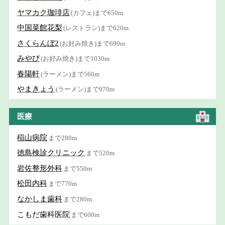
ヤマカク珈琲店
(カフェ)まで650m
中国菜館花梨
(レストラン)まで620m
さくらんぼ2
(お好み焼き)まで690m
みやび
(お好み焼き)まで1030m
春陽軒
(ラーメン)まで560m
やまきょう
(ラーメン)まで970m
医療
稲山病院
まで280m
徳島検診クリニック
まで520m
岩佐整形外科
まで550m
松田内科
まで770m
なかしま歯科
まで280m
こもだ歯科医院
まで600m