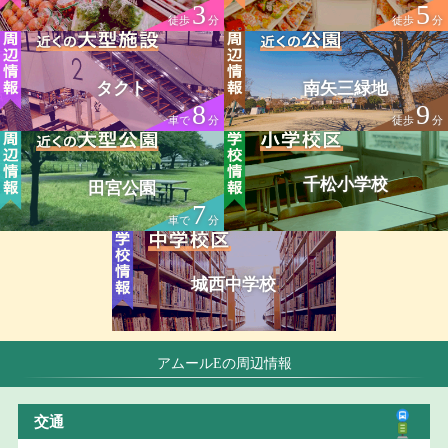
3
5
徒歩
分
徒歩
分
タクト
南矢三緑地
8
9
車で
分
徒歩
分
千松小学校
田宮公園
7
車で
分
城西中学校
アムールEの周辺情報
交通