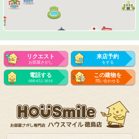
リクエスト
来店予約
お部屋さがし
をする
来店予約
電話する
この建物を
をする
088-652-3016
問い合わせる
フォーム
で問い合せる