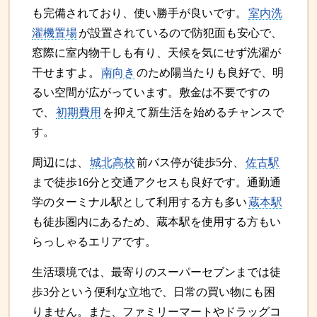
も完備されており、使い勝手が良いです。
室内洗
濯機置場
が設置されているので防犯面も安心で、
窓際に室内物干しも有り、天候を気にせず洗濯が
干せますよ。
南向き
のため陽当たりも良好で、明
るい空間が広がっています。敷金は不要ですの
で、
初期費用
を抑えて新生活を始めるチャンスで
す。
周辺には、
城北高校
前バス停が徒歩5分、
佐古駅
まで徒歩16分と交通アクセスも良好です。通勤通
学のターミナル駅として利用する方も多い
蔵本駅
も徒歩圏内にあるため、蔵本駅を使用する方もい
らっしゃるエリアです。
生活環境では、最寄りのスーパーセブンまでは徒
歩3分という便利な立地で、日常の買い物にも困
りません。また、ファミリーマートやドラッグコ