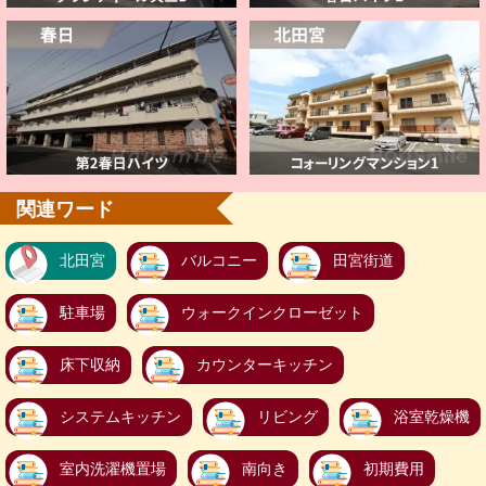
関連ワード
北田宮
バルコニー
田宮街道
駐車場
ウォークインクローゼット
床下収納
カウンターキッチン
システムキッチン
リビング
浴室乾燥機
室内洗濯機置場
南向き
初期費用