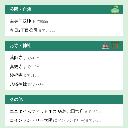
公園・自然
南矢三緑地
まで390m
春日2丁目公園
まで540m
お寺・神社
薬師寺
まで410m
真観寺
まで440m
妙福寺
まで510m
八幡神社
まで560m
その他
エニタイムフィットネス 徳島北田宮店
まで430m
コインランドリー太陽
(コインランドリー)まで970m