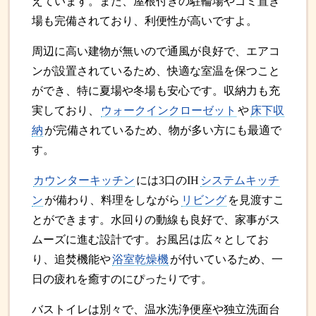
えています。また、屋根付きの駐輪場やゴミ置き
場も完備されており、利便性が高いですよ。
周辺に高い建物が無いので通風が良好で、エアコ
ンが設置されているため、快適な室温を保つこと
ができ、特に夏場や冬場も安心です。収納力も充
実しており、
ウォークインクローゼット
や
床下収
納
が完備されているため、物が多い方にも最適で
す。
カウンターキッチン
には3口のIH
システムキッチ
ン
が備わり、料理をしながら
リビング
を見渡すこ
とができます。水回りの動線も良好で、家事がス
ムーズに進む設計です。お風呂は広々としてお
り、追焚機能や
浴室乾燥機
が付いているため、一
日の疲れを癒すのにぴったりです。
バストイレは別々で、温水洗浄便座や独立洗面台