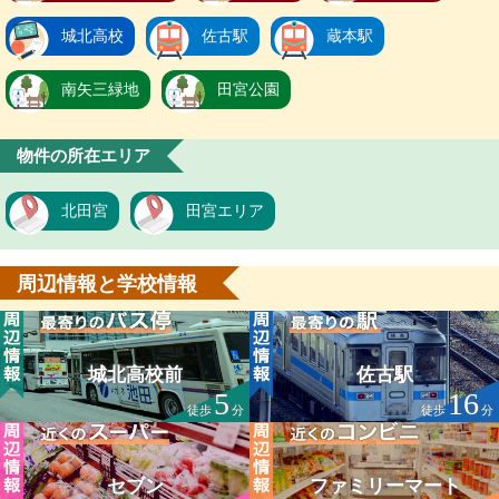
城北高校
佐古駅
蔵本駅
南矢三緑地
田宮公園
物件の所在エリア
北田宮
田宮エリア
周辺情報と学校情報
城北高校前
佐古駅
5
16
徒歩
分
徒歩
分
セブン
ファミリーマート