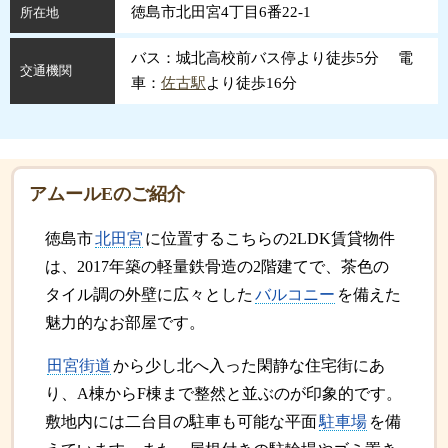
徳島市北田宮4丁目6番22-1
所在地
バス：城北高校前バス停より徒歩5分 電
交通機関
車：
佐古駅
より徒歩16分
アムールEのご紹介
徳島市
北田宮
に位置するこちらの2LDK賃貸物件
は、2017年築の軽量鉄骨造の2階建てで、茶色の
タイル調の外壁に広々とした
バルコニー
を備えた
魅力的なお部屋です。
田宮街道
から少し北へ入った閑静な住宅街にあ
り、A棟からF棟まで整然と並ぶのが印象的です。
敷地内には二台目の駐車も可能な平面
駐車場
を備