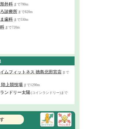
形外科
まで790m
ろ診療所
まで820m
ま歯科
まで530m
科
まで720m
他
イムフィットネス 徳島北田宮店
まで
 陸上競技場
まで1290m
ランドリー太陽
(コインランドリー)まで
す