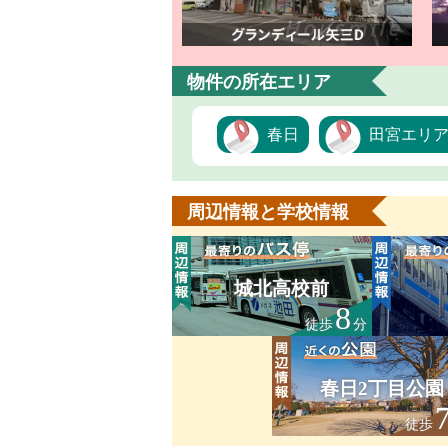
物件の所在エリア
春日
田宮エリ
周辺情報と学校情報
城北高校前
8
徒歩
分
春日2丁目公園
徒歩