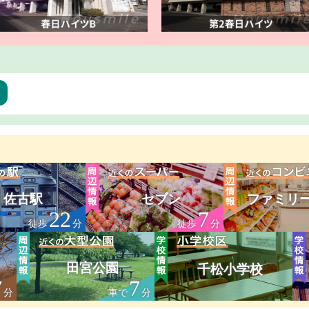
ア
佐古駅
セブン
ファミリ
22
7
徒歩
分
徒歩
分
田宮公園
千松小学校
7
7
分
車で
分