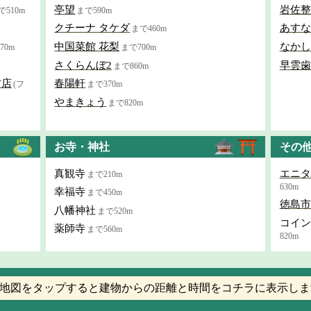
亭望
岩佐整
で510m
まで590m
クチーナ タケダ
あすな
まで460m
中国菜館 花梨
なかし
70m
まで700m
さくらんぼ2
早雲歯
まで860m
古店
春陽軒
(フ
まで370m
やまきょう
まで820m
お寺・神社
その
真観寺
エニタ
まで210m
630m
幸福寺
まで450m
徳島市
八幡神社
まで520m
コイン
薬師寺
まで560m
820m
地図をタップすると建物からの距離と時間をコチラに表示しま