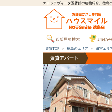
ナトゥラヴィータ五番館の建物紹介。徳島
賃貸TOP
徳島のエリア
田宮エリ
賃貸
アパート