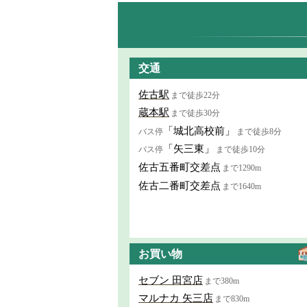
交通
佐古駅
まで徒歩22分
蔵本駅
まで徒歩30分
「城北高校前」
バス停
まで徒歩8分
「矢三東」
バス停
まで徒歩10分
佐古五番町交差点
まで1290m
佐古二番町交差点
まで1640m
お買い物
セブン 田宮店
まで380m
マルナカ 矢三店
まで830m