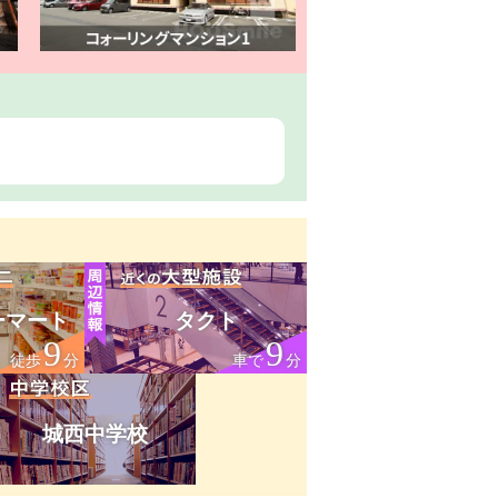
ーマート
タクト
9
9
徒歩
分
車で
分
城西中学校