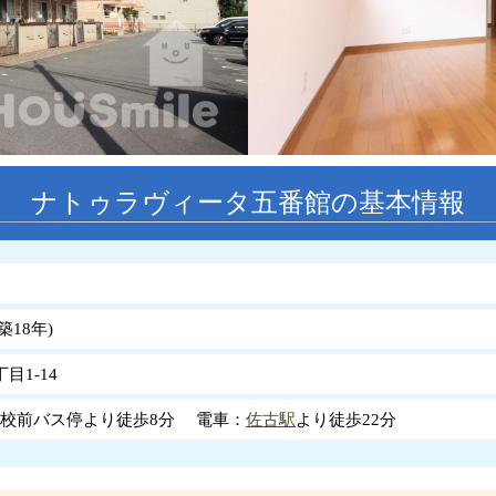
ナトゥラヴィータ五番館の基本情報
築
18
年
)
目1-14
校前バス停より徒歩8分 電車：
佐古駅
より徒歩22分