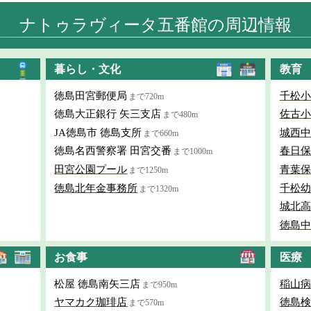
ナトゥラヴィータ五番館の周辺情報
暮らし・文化
教育
徳島田宮郵便局
千松小
まで720m
徳島大正銀行 矢三支店
佐古小
まで480m
JA徳島市 徳島支所
城西中
まで660m
徳島名西警察署 田宮交番
春日保
まで1000m
田宮公園プール
青葉保
まで1250m
徳島北年金事務所
千松幼
まで1320m
城北高
徳島中
お食事
医療
松屋 徳島南矢三店
稲山病
まで950m
ヤマカク珈琲店
徳島検
まで570m