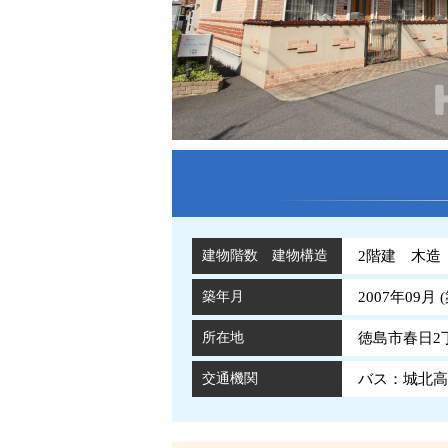
建物階数 建物構造
2階建 木造
築年月
2007年09月 (
所在地
徳島市春日2丁
交通機関
バス：城北高