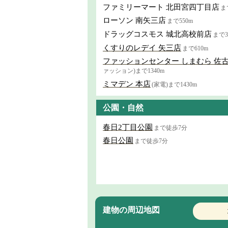
ファミリーマート 北田宮四丁目店
ま
ローソン 南矢三店
まで550m
ドラッグコスモス 城北高校前店
まで3
くすりのレデイ 矢三店
まで610m
ファッションセンター しまむら 佐
ァッション)まで1340m
ミマデン 本店
(家電)まで1430m
公園・自然
春日2丁目公園
まで徒歩7分
春日公園
まで徒歩7分
建物の周辺地図