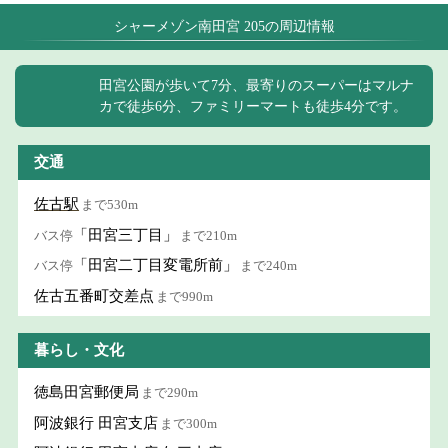
シャーメゾン南田宮 205の周辺情報
田宮公園が歩いて7分、最寄りのスーパーはマルナ
カで徒歩6分、ファミリーマートも徒歩4分です。
交通
佐古駅
まで530m
「田宮三丁目」
バス停
まで210m
「田宮二丁目変電所前」
バス停
まで240m
佐古五番町交差点
まで990m
暮らし・文化
徳島田宮郵便局
まで290m
阿波銀行 田宮支店
まで300m