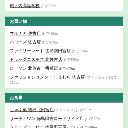
城ノ内高等学校
まで990m
お買い物
マルナカ 佐古店
まで180m
ハローズ 佐古店
まで620m
ファミリーマート 徳島南田宮店
まで120m
ドラッグコスモス 北佐古店
まで220m
ローソン 北佐古一番町店
まで470m
ファッションセンター しまむら 佐古店
(ファッション)まで
610m
お食事
しゃぶ葉 徳島北田宮店
(ファミレス)まで630m
サーティワン 徳島田宮ロードサイド店
まで130m
タリーズコーヒー 徳島田宮店
(カフェ)まで460m