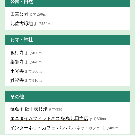
公園・自然
田宮公園
まで290m
北佐古緑地
まで550m
お寺・神社
教行寺
まで400m
薬師寺
まで440m
来光寺
まで580m
妙福寺
まで810m
その他
徳島市 陸上競技場
まで330m
エニタイムフィットネス 徳島北田宮店
まで360m
インターネットカフェ パレパレ
(ネットカフェ)まで460m