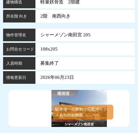
軽量鉄骨造 2階建
建物構造
2階 南西向き
所在階 向き
シャーメゾン南田宮 205
物件管理名
108x205
お問合せコード
募集終了
入居時期
2026年06月23日
情報更新日
駐車場一台無料で宅配ボック
スありのお部屋