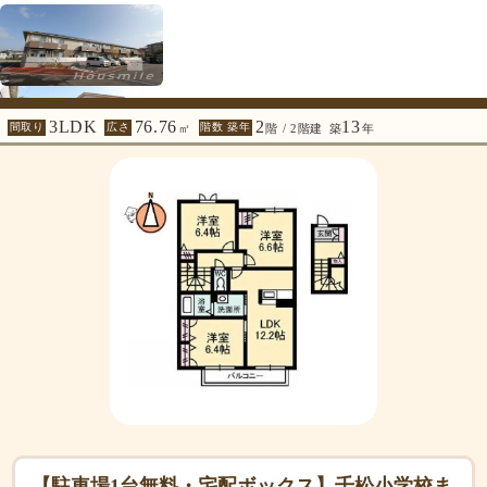
3LDK
76.76
2
13
間取り
広さ
階数 築年
㎡
階 / 2階建
築
年
【駐車場1台無料・宅配ボックス】千松小学校ま