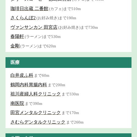
珈琲日出蔵 二番館
(カフェ)まで510m
さくらんぼ2
(お好み焼き)まで190m
ヴァンサンカン 田宮店
(お好み焼き)まで730m
春陽軒
(ラーメン)まで530m
金剛
(ラーメン)まで620m
医療
白井皮ふ科
まで60m
鶴岡内科胃腸内科
まで200m
祖川産婦人科クリニック
まで330m
南医院
まで390m
田宮メンタルクリニック
まで170m
さむらデンタルクリニック
まで260m