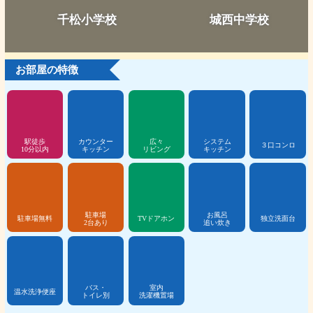
千松小学校
城西中学校
お部屋の特徴
駅徒歩
カウンター
広々
システム
３口コンロ
10分以内
キッチン
リビング
キッチン
駐車場
お風呂
駐車場無料
TVドアホン
独立洗面台
2台あり
追い炊き
バス・
室内
温水洗浄便座
トイレ別
洗濯機置場