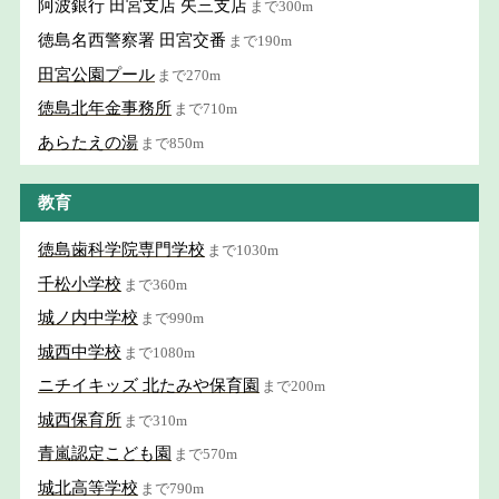
阿波銀行 田宮支店 矢三支店
まで300m
徳島名西警察署 田宮交番
まで190m
田宮公園プール
まで270m
徳島北年金事務所
まで710m
あらたえの湯
まで850m
教育
徳島歯科学院専門学校
まで1030m
千松小学校
まで360m
城ノ内中学校
まで990m
城西中学校
まで1080m
ニチイキッズ 北たみや保育園
まで200m
城西保育所
まで310m
青嵐認定こども園
まで570m
城北高等学校
まで790m