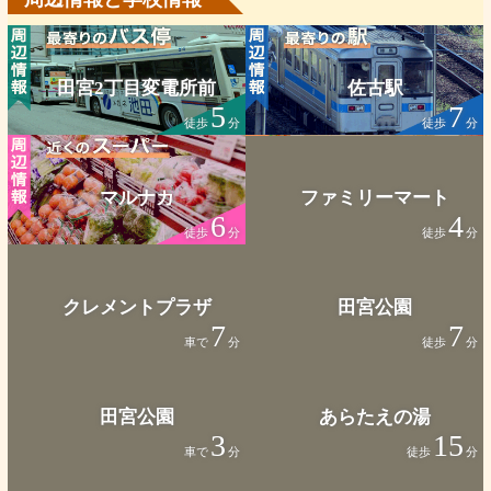
田宮2丁目変電所前
佐古駅
5
7
徒歩
分
徒歩
分
マルナカ
ファミリーマート
6
4
徒歩
分
徒歩
分
クレメントプラザ
田宮公園
7
7
車で
分
徒歩
分
田宮公園
あらたえの湯
3
15
車で
分
徒歩
分