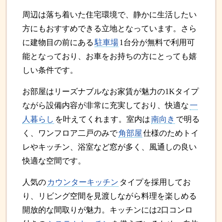
周辺は落ち着いた住宅環境で、静かに生活したい
方にもおすすめできる立地となっています。さら
に建物目の前にある
駐車場
1台分が無料で利用可
能となっており、お車をお持ちの方にとっても嬉
しい条件です。
お部屋はリーズナブルなお家賃が魅力の1Kタイプ
ながら設備内容が非常に充実しており、快適な
一
人暮らし
を叶えてくれます。室内は
南向き
で明る
く、ワンフロア二戸のみで
角部屋
仕様のためトイ
レやキッチン、浴室など窓が多く、風通しの良い
快適な空間です。
人気の
カウンターキッチン
タイプを採用してお
り、リビング空間を見渡しながら料理を楽しめる
開放的な間取りが魅力。キッチンには2口コンロ