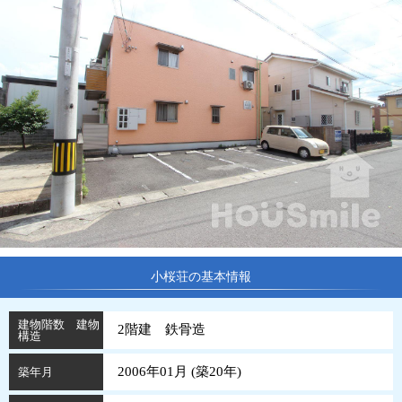
小桜荘の基本情報
建物階数 建物
2階建 鉄骨造
構造
2006年01月 (
築
20
年
)
築年月