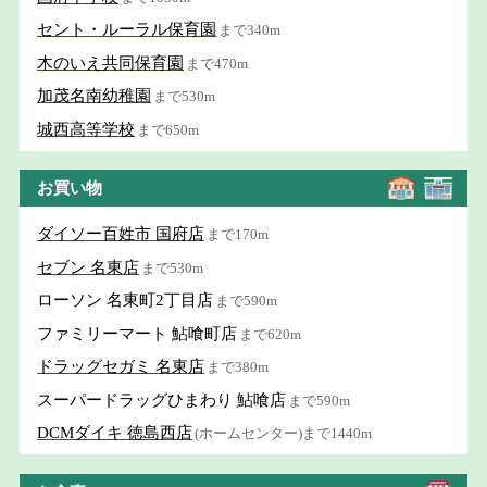
セント・ルーラル保育園
まで340m
木のいえ共同保育園
まで470m
加茂名南幼稚園
まで530m
城西高等学校
まで650m
お買い物
ダイソー百姓市 国府店
まで170m
セブン 名東店
まで530m
ローソン 名東町2丁目店
まで590m
ファミリーマート 鮎喰町店
まで620m
ドラッグセガミ 名東店
まで380m
スーパードラッグひまわり 鮎喰店
まで590m
DCMダイキ 徳島西店
(ホームセンター)まで1440m