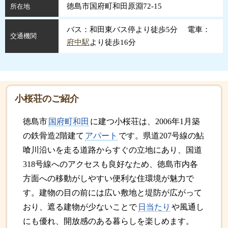
徳島市国府町和田原淵72-15
所在地
バス：和田東バス停より徒歩5分 電車：
交通機関
府中駅
より徒歩16分
小桜荘のご紹介
徳島市
国府町和田
に建つ小桜荘は、2006年1月築
の鉄骨造2階建て
アパート
です。県道207号線の鮎
喰川沿いを走る道路からすぐの立地にあり、国道
318号線へのアクセスも良好なため、徳島市内各
方面への移動がしやすい便利な住環境が魅力で
す。建物の目の前には広い敷地と堤防が広がって
おり、遮る建物が少ないことで
日当たり
や風通し
にも優れ、開放感のある暮らしを楽しめます。