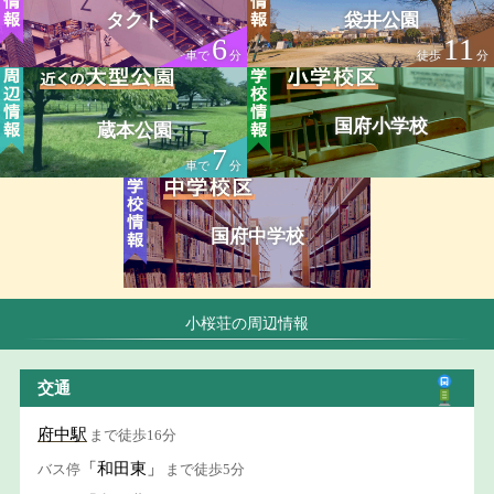
タクト
袋井公園
6
11
車で
分
徒歩
分
国府小学校
蔵本公園
7
車で
分
国府中学校
小桜荘の周辺情報
交通
府中駅
まで徒歩16分
「和田東」
バス停
まで徒歩5分