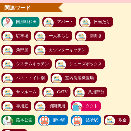
関連ワード
国府町和田
アパート
日当たり
駐車場
一人暮らし
南向き
角部屋
カウンターキッチン
システムキッチン
シューズボックス
バス・トイレ別
室内洗濯機置場
サンルーム
CATV
共用部分
専用庭
初期費用
タクト
蔵本公園
府中駅
鮎喰駅
敷金