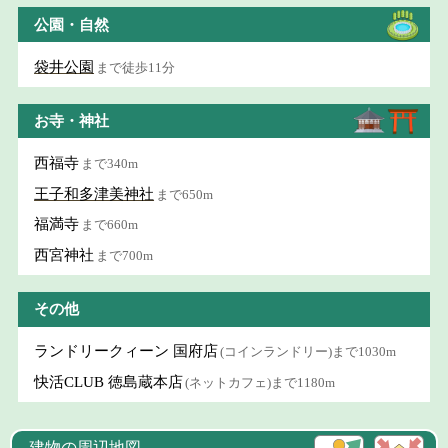
公園・自然
袋井公園
まで徒歩11分
お寺・神社
西福寺
まで340m
王子和多津美神社
まで650m
福満寺
まで660m
西宮神社
まで700m
その他
ランドリークィーン 国府店
(コインランドリー)まで1030m
快活CLUB 徳島蔵本店
(ネットカフェ)まで1180m
建物の周辺地図