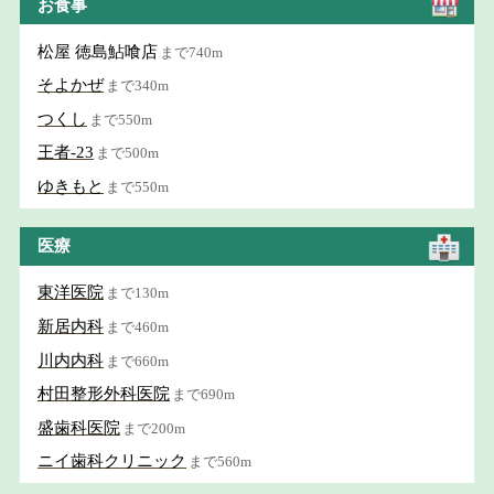
お食事
松屋 徳島鮎喰店
まで740m
そよかぜ
まで340m
つくし
まで550m
王者-23
まで500m
ゆきもと
まで550m
医療
東洋医院
まで130m
新居内科
まで460m
川内内科
まで660m
村田整形外科医院
まで690m
盛歯科医院
まで200m
ニイ歯科クリニック
まで560m