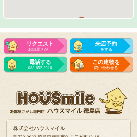
リクエスト
来店予約
お部屋さがし
をする
来店予約
電話する
この建物を
をする
088-652-3016
問い合わせる
フォーム
で問い合せる
株式会社ハウスマイル