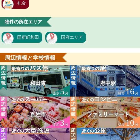
礼金
物件の所在エリア
国府町和田
国府エリア
周辺情報と学校情報
和田東
府中駅
5
16
徒歩
分
徒歩
分
百姓市
ファミリーマート
3
10
徒歩
分
徒歩
分