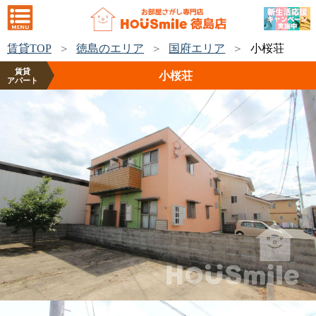
賃貸TOP
徳島のエリア
国府エリア
小桜荘
賃貸
小桜荘
アパート