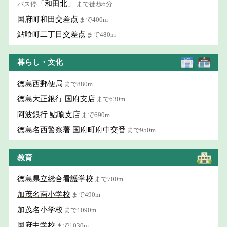
「和田北」
バス停
まで徒歩6分
国府町和田交差点
まで400m
鮎喰町二丁目交差点
まで480m
暮らし・文化
徳島西郵便局
まで880m
徳島大正銀行 国府支店
まで630m
阿波銀行 鮎喰支店
まで690m
徳島名西警察署 国府町府中交番
まで950m
教育
徳島県立総合看護学校
まで700m
加茂名南小学校
まで490m
加茂名小学校
まで1090m
国府中学校
まで1030m