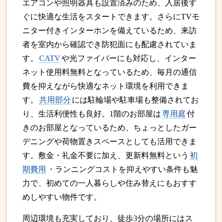
エアコンや照明器具も設置済みのため、入居後す
ぐに快適な生活をスタートできます。さらにTVモ
ニター付きインターホンを備えているため、来訪
者を室内から確認でき防犯面にも配慮されていま
す。
CATV
や光ファイバーにも対応し、インター
ネット使用料無料となっているため、毎月の通信
費を抑えながら快適なネット環境を利用できま
す。
共用部分
には駐輪場や駐車場も整備されてお
り、生活利便性も良好。1階のお部屋は
専用庭
付
きのお部屋となっているため、ちょっとしたガー
デニングや荷物置きスペースとしても活用できま
す。敷金・礼金不要に加え、更新料無料という
初
期費用
・ランニングコストを抑えやすい条件も魅
力で、初めての一人暮らしや住み替えにもおすす
めしやすい物件です。
周辺環境も充実しており、徒歩3分の場所にはス