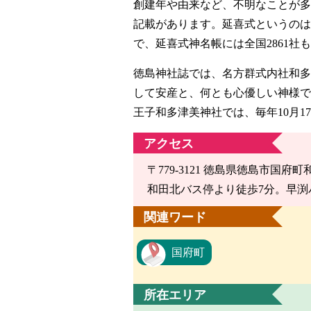
創建年や由来など、不明なことが多
記載があります。延喜式というのは
で、延喜式神名帳には全国2861社
徳島神社誌では、名方群式内社和多
して安産と、何とも心優しい神様で
王子和多津美神社では、毎年10月1
アクセス
〒779-3121 徳島県徳島市国府町
和田北バス停より徒歩7分。早渕
関連ワード
国府町
所在エリア