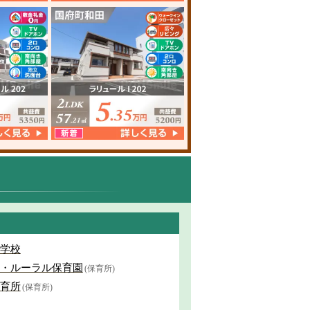
学校
・ルーラル保育園
(保育所)
育所
(保育所)