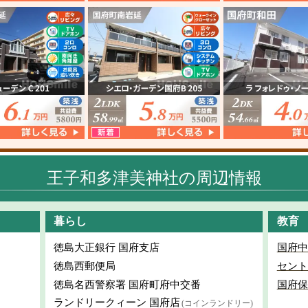
王子和多津美神社の周辺情報
暮らし
教育
徳島大正銀行 国府支店
国府中
徳島西郵便局
セント
徳島名西警察署 国府町府中交番
国府保
ランドリークィーン 国府店
(コインランドリー)