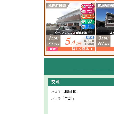
交通
「和田北」
バス停
「早渕」
バス停