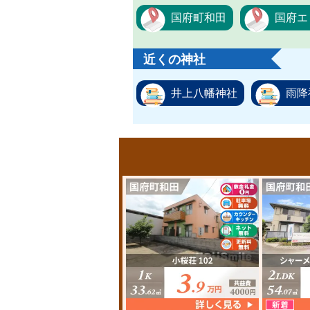
国府町和田
国府エ
近くの神社
井上八幡神社
雨降