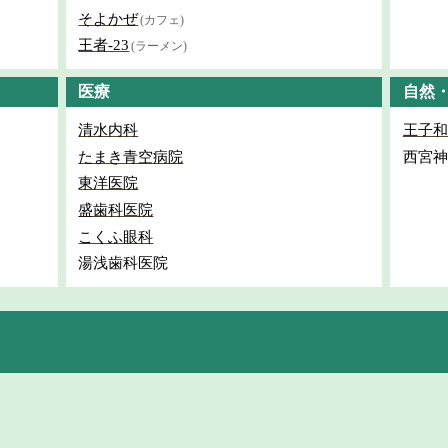
そよかぜ
(カフェ)
王者-23
(ラーメン)
医療
自然
清水内科
王子和
たまき青空病院
西宮神
東洋医院
盛歯科医院
こくふ眼科
湯浅歯科医院