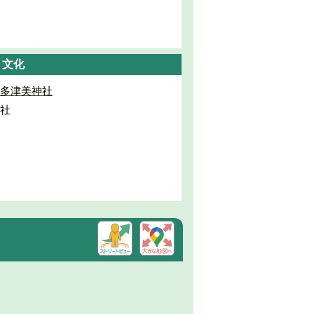
・文化
多津美神社
社