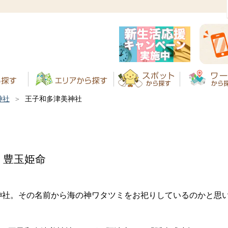
神社
王子和多津美神社
く豊玉姫命
神社。その名前から海の神ワタツミをお祀りしているのかと思