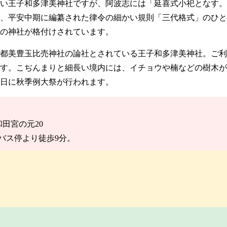
い王子和多津美神社ですが、阿波志には「延喜式小祀となす。
、平安中期に編纂された律令の細かい規則「三代格式」のひと
もの神社が格付けされています。
都美豊玉比売神社の論社とされている王子和多津美神社。ご利
す。こぢんまりと細長い境内には、イチョウや楠などの樹木が
7日に秋季例大祭が行われます。
和田宮の元20
バス停より徒歩9分。