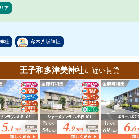
リア
神社
蔵本八坂神社
王子和多津美神社
に近い賃貸