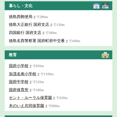
暮らし・文化
徳島西郵便局
まで380m
徳島大正銀行 国府支店
まで130m
四国銀行 国府支店
まで580m
徳島名西警察署 国府町府中交番
まで440m
教育
国府小学校
まで850m
加茂名南小学校
まで1100m
国府中学校
まで520m
国府保育所
まで180m
セント・ルーラル保育園
まで420m
木のいえ共同保育園
まで600m