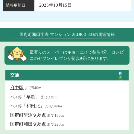
2025年10月15日
情報更新日
国府町和田字表 マンション 2LDK 3-304の周辺情報
最寄りのスーパーはキョーエイで徒歩4分、コンビ
ニのセブンイレブンが徒歩9分にあります。
交通
府中駅
まで540m
「早渕」
バス停
まで230m
「和田北」
バス停
まで340m
国府町早渕交差点
まで180m
国府町和田交差点
まで220m