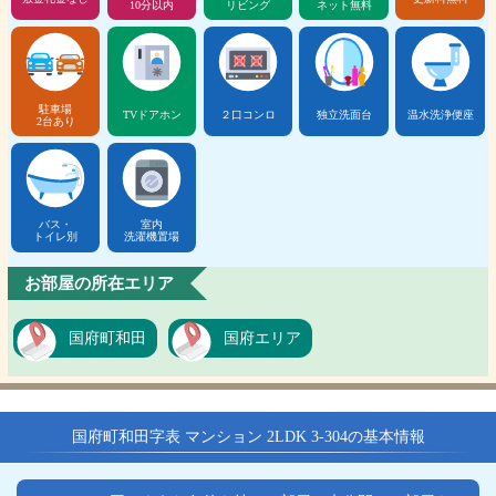
10分以内
リビング
ネット無料
駐車場
TVドアホン
２口コンロ
独立洗面台
温水洗浄便座
2台あり
バス・
室内
トイレ別
洗濯機置場
お部屋の所在エリア
国府町和田
国府エリア
国府町和田字表 マンション 2LDK 3-304の基本情報