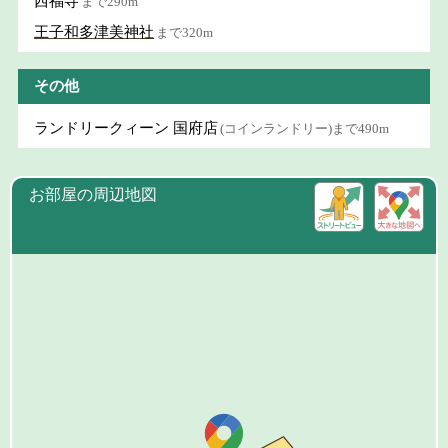
西福寺
まで290m
王子和多津美神社
まで320m
その他
ランドリークィーン 国府店
(コインランドリー)まで490m
お部屋の周辺地図