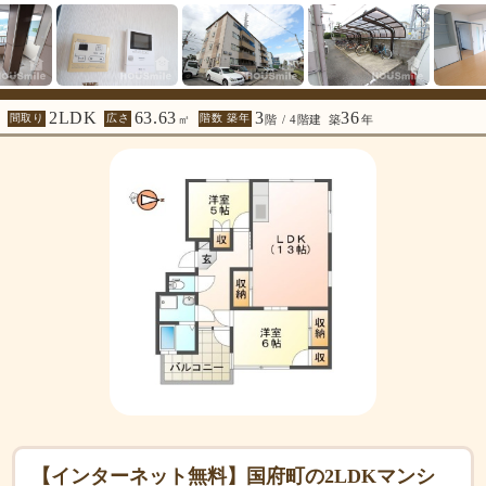
2LDK
63.63
3
36
間取り
広さ
階数 築年
㎡
階 / 4階建
築
年
【インターネット無料】国府町の2LDKマンシ