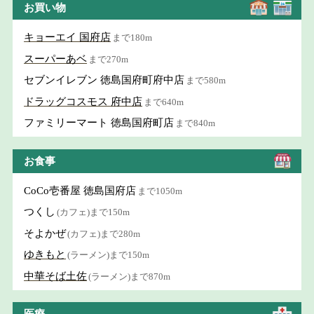
お買い物
キョーエイ 国府店
まで180m
スーパーあベ
まで270m
セブンイレブン 徳島国府町府中店
まで580m
ドラッグコスモス 府中店
まで640m
ファミリーマート 徳島国府町店
まで840m
お食事
CoCo壱番屋 徳島国府店
まで1050m
つくし
(カフェ)まで150m
そよかぜ
(カフェ)まで280m
ゆきもと
(ラーメン)まで150m
中華そば土佐
(ラーメン)まで870m