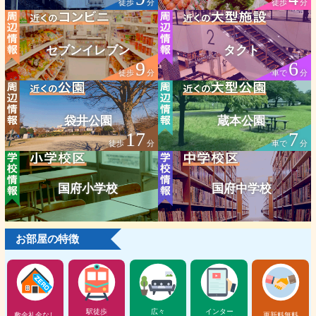
徒歩
分
徒歩
分
セブンイレブン
タクト
9
6
徒歩
分
車で
分
袋井公園
蔵本公園
17
7
徒歩
分
車で
分
国府小学校
国府中学校
お部屋の特徴
駅徒歩
広々
インター
敷金礼金なし
更新料無料