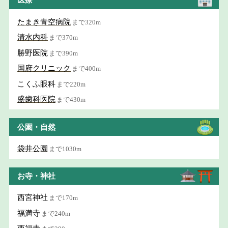
医療
たまき青空病院
まで320m
清水内科
まで370m
勝野医院
まで390m
国府クリニック
まで400m
こくふ眼科
まで220m
盛歯科医院
まで430m
公園・自然
袋井公園
まで1030m
お寺・神社
西宮神社
まで170m
福満寺
まで240m