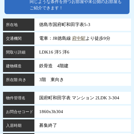
同じような条件を持つお部屋や未公開のお部屋も
ご紹介できます！
徳島市国府町和田字表5-3
所在地
電車：JR徳島線
府中駅
より徒歩9分
交通機関
LDK16 洋5 洋6
間取り詳細
鉄骨造 4階建
建物構造
3階 東向き
所在階 向き
国府町和田字表 マンション 2LDK 3-304
物件管理名
1860x3h304
お問合せコード
募集終了
入居時期