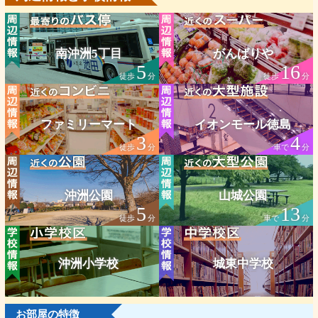
南沖洲5丁目
がんばりや
5
16
徒歩
分
徒歩
分
ファミリーマート
イオンモール徳島
3
4
徒歩
分
車で
分
沖洲公園
山城公園
5
13
徒歩
分
車で
分
沖洲小学校
城東中学校
お部屋の特徴