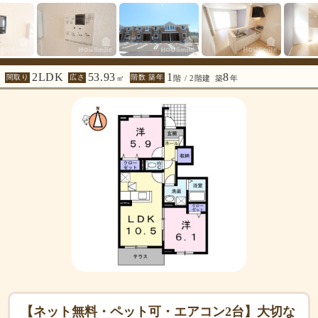
2LDK
53.93
1
8
間取り
広さ
階数 築年
㎡
階 / 2階建
築
年
【ネット無料・ペット可・エアコン2台】大切な