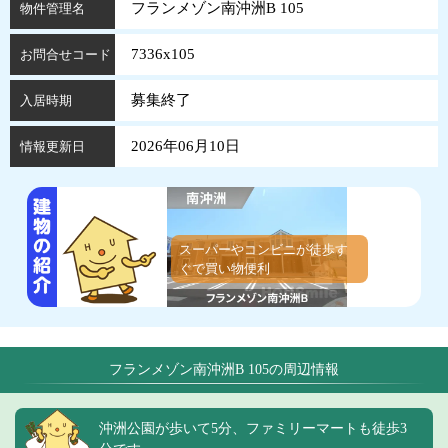
フランメゾン南沖洲B 105
物件管理名
7336x105
お問合せコード
募集終了
入居時期
2026年06月10日
情報更新日
スーパーやコンビニが徒歩す
ぐで買い物便利
フランメゾン南沖洲B 105の周辺情報
沖洲公園が歩いて5分、ファミリーマートも徒歩3