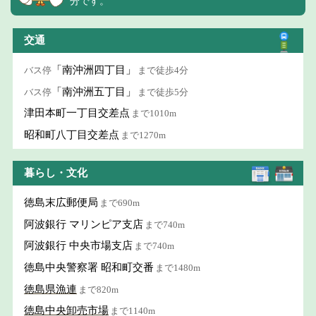
分です。
交通
「南沖洲四丁目」
バス停
まで徒歩4分
「南沖洲五丁目」
バス停
まで徒歩5分
津田本町一丁目交差点
まで1010m
昭和町八丁目交差点
まで1270m
暮らし・文化
徳島末広郵便局
まで690m
阿波銀行 マリンピア支店
まで740m
阿波銀行 中央市場支店
まで740m
徳島中央警察署 昭和町交番
まで1480m
徳島県漁連
まで820m
徳島中央卸売市場
まで1140m