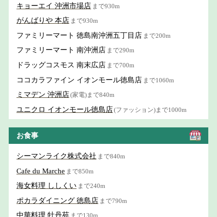
キョーエイ 沖洲市場店
まで930m
がんばりや 本店
まで930m
ファミリーマート 徳島南沖洲五丁目店
まで200m
ファミリーマート 南沖洲店
まで290m
ドラッグコスモス 南末広店
まで700m
ココカラファイン イオンモール徳島店
まで1060m
ミマデン 沖洲店
(家電)まで840m
ユニクロ イオンモール徳島店
(ファッション)まで1000m
お食事
シーマンライク株式会社
まで840m
Cafe du Marche
まで850m
海女料理 ししくい
まで240m
ポカラダイニング 徳島店
まで790m
中華料理 牡丹苑
まで130m