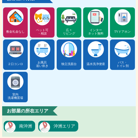
ペット可
広々
インター
敷金礼金なし
TVドアホン
・相談
リビング
ネット無料
お風呂
バス・
２口コンロ
独立洗面台
温水洗浄便座
追い炊き
トイレ別
室内
洗濯機置場
お部屋の所在エリア
南沖洲
沖洲エリア