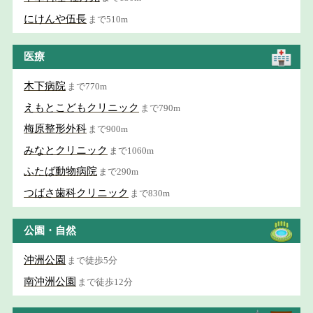
にけんや伍長
まで510m
医療
木下病院
まで770m
えもとこどもクリニック
まで790m
梅原整形外科
まで900m
みなとクリニック
まで1060m
ふたば動物病院
まで290m
つばさ歯科クリニック
まで830m
公園・自然
沖洲公園
まで徒歩5分
南沖洲公園
まで徒歩12分