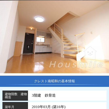
クレスト南昭和の基本情報
建物階数 建物
3階建 鉄骨造
構造
2010年03月 (
築
16
年
)
築年月