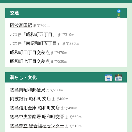
交通
阿波富田駅
まで760m
「昭和町五丁目」
バス停
まで310m
「南昭和町五丁目」
バス停
まで330m
昭和町四丁目交差点
まで470m
昭和町七丁目交差点
まで530m
暮らし・文化
徳島南昭和郵便局
まで280m
阿波銀行 昭和町支店
まで400m
徳島信用金庫 昭和町支店
まで490m
徳島中央警察署 昭和町交番
まで660m
徳島県立 総合福祉センター
まで510m