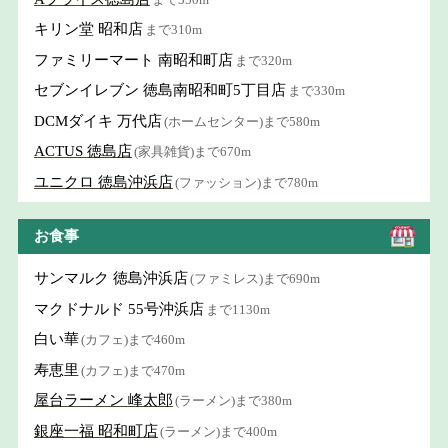
キリン堂 昭和店
まで310m
ファミリーマート 南昭和町店
まで320m
セブンイレブン 徳島南昭和町5丁目店
まで330m
DCMダイキ 万代店
(ホームセンター)まで580m
ACTUS 徳島店
(家具雑貨)まで670m
ユニクロ 徳島沖浜店
(ファッション)まで780m
お食事
サンマルク 徳島沖浜店
(ファミレス)まで690m
マクドナルド 55号沖浜店
まで1130m
白い華
(カフェ)まで460m
寿恵里
(カフェ)まで470m
屋台ラーメン 峰太郎
(ラーメン)まで380m
銀座一福 昭和町店
(ラーメン)まで400m