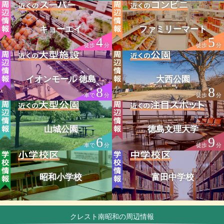
キョーエイ
ファミリーマート
4
5
徒歩
分
徒歩
分
イオンモール 徳島
大西公園
8
8
車で
分
徒歩
分
山城公園
徳島文理大学
6
9
車で
分
徒歩
分
昭和小学校
富田中学校
クレスト南昭和の周辺情報