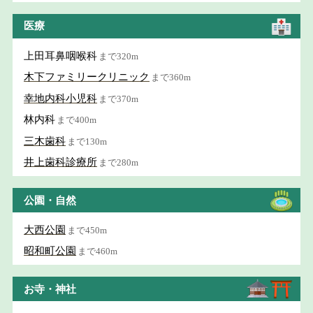
医療
上田耳鼻咽喉科
まで320m
木下ファミリークリニック
まで360m
幸地内科小児科
まで370m
林内科
まで400m
三木歯科
まで130m
井上歯科診療所
まで280m
公園・自然
大西公園
まで450m
昭和町公園
まで460m
お寺・神社