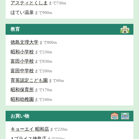
アスティとくしま
まで730m
ほてい温泉
まで990m
教育
徳島文理大学
まで800m
昭和小学校
まで230m
富田小学校
まで830m
富田中学校
まで260m
育英認定こども園
まで60m
昭和保育所
まで170m
昭和幼稚園
まで240m
お買い物
キョーエイ 昭和店
まで220m
Aプライス徳島店
まで350m