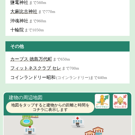
鹽竃神社
まで560m
大麻比古神社
まで770m
沖魂神社
まで960m
十輪院
まで1050m
その他
カーブス 徳島万代町
まで650m
フィットネスクラブ セレ
まで700m
コインランドリー昭和
(コインランドリー)まで440m
建物の周辺地図
地図をタップすると建物からの距離と時間を
コチラに表示します