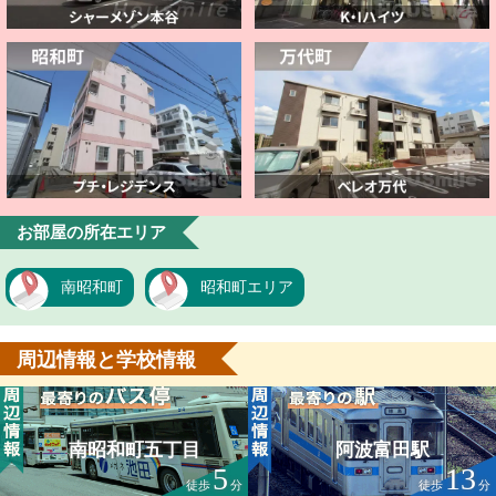
お部屋の所在エリア
南昭和町
昭和町エリア
周辺情報と学校情報
南昭和町五丁目
阿波富田駅
5
13
徒歩
分
徒歩
分