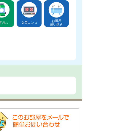
お風呂
市ガス
２口コンロ
追い炊き