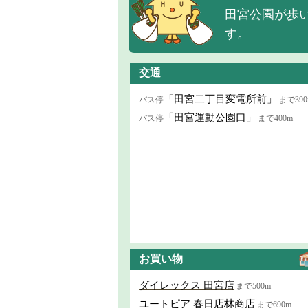
田宮公園が歩い
す。
交通
「田宮二丁目変電所前」
バス停
まで390
「田宮運動公園口」
バス停
まで400m
お買い物
ダイレックス 田宮店
まで500m
ユートピア 春日店林商店
まで690m