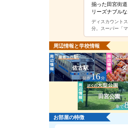
揃った田宮街道
リーズナブルな
ディスカウントス
分。スーパー「マル
周辺情報と学校情報
佐古駅
ダ
16
徒歩
分
田宮公園
車で
お部屋の特徴