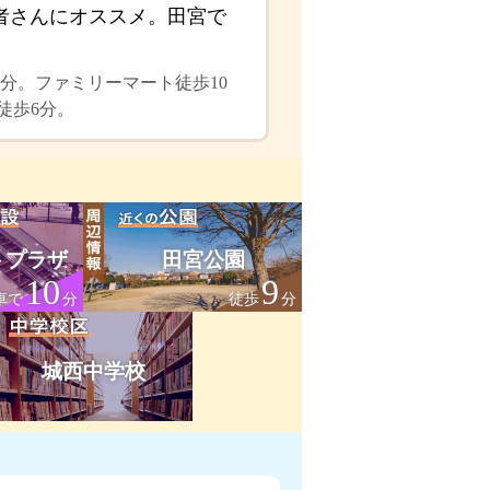
者さんにオススメ。田宮で
分。ファミリーマート徒歩10
徒歩6分。
トプラザ
田宮公園
10
9
車で
分
徒歩
分
城西中学校