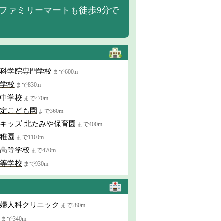
ファミリーマートも徒歩9分で
科学院専門学校
まで600m
学校
まで830m
中学校
まで470m
定こども園
まで360m
キッズ 北たみや保育園
まで400m
稚園
まで1100m
高等学校
まで470m
等学校
まで930m
婦人科クリニック
まで280m
まで340m