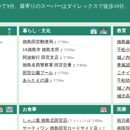
て9分、最寄りのスーパーはダイレックスで徒歩10分、
暮らし・文化
教育
徳島田宮郵便局
徳島歯
m
まで700m
JA徳島市 徳島支所
千松小
まで650m
阿波銀行 田宮支店
城ノ内
まで700m
徳島名西警察署 田宮交番
青嵐認
まで400m
田宮公園プール
ニチイ
まで700m
あらたえの湯
千松幼
まで760m
城ノ内
城北高
お食事
医療
しゃぶ葉 徳島北田宮店
祖川産
(ファミレス)まで480m
サーティワン 徳島田宮ロードサイド店
南医院
まで