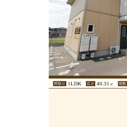
1LDK
40.31
間取り
広さ
階数
㎡