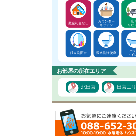
カウンター
広
敷金礼金なし
キッチン
リビ
バス
独立洗面台
温水洗浄便座
トイ
お部屋の所在エリア
北田宮
田宮エ