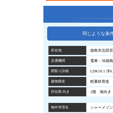
同じような条
所在地
徳島市北田宮2
交通機関
電車：JR徳
間取り詳細
LDK10.1 洋6.
建物構造
軽量鉄骨造 
所在階 向き
1階 南向き
物件管理名
シャーメゾンY