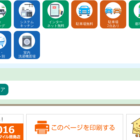
々
システム
インター
駐車場
駐車場無料
都
ング
キッチン
ネット無料
2台あり
・
室内
レ別
洗濯機置場
リア