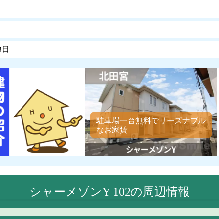
3日
駐車場一台無料でリーズナブル
なお家賃
シャーメゾンY 102の周辺情報