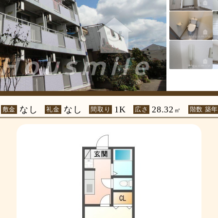
なし
なし
1K
28.32
敷金
礼金
間取り
広さ
階数 築
㎡