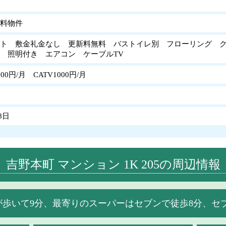
料物件
ト 敷金礼金なし 更新料無料 バストイレ別 フローリング ク
場 照明付き エアコン ケーブルTV
00円/月 CATV1000円/月
8日
吉野本町 マンション 1K 205の周辺情報
が歩いて9分、最寄りのスーパーはセブンで徒歩8分、セ