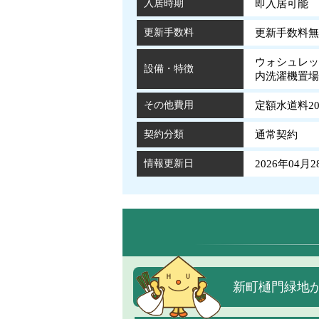
入居時期
即入居可能
更新手数料
更新手数料無
ウォシュレッ
設備・特徴
内洗濯機置
その他費用
定額水道料20
契約分類
通常契約
情報更新日
2026年04月2
新町樋門緑地