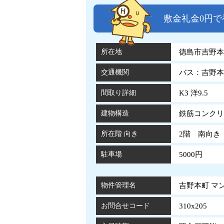
敷金礼金0円
所在地
徳島市吉野本町
交通機関
バス：吉野本
間取り詳細
K3 洋9.5
建物構造
鉄筋コンクリ
所在階 向き
2階 南向き
駐車場
5000円
物件管理名
吉野本町 マンシ
お問合せコード
310x205