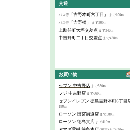
交通
「吉野本町六丁目」
バス停
まで190m
「吉野橋」
バス停
まで290m
上助任町大坪交差点
まで340m
中吉野町二丁目交差点
まで420m
お買い物
セブン 中吉野店
まで550m
フジ 中吉野店
まで660m
セブンイレブン 徳島吉野本町6丁目
190m
ローソン 田宮街道店
まで380m
ローソン 徳島支店
まで410m
ヤマダ電機 徳島本店
(家電)まで420m