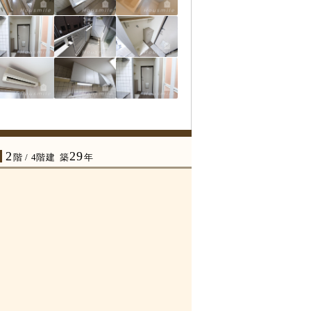
2
29
年
階 / 4階建
築
年