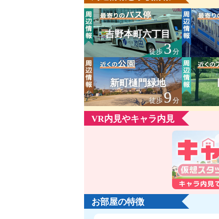
吉野本町六丁目
3
徒歩
分
新町樋門緑地
9
徒歩
分
VR内見やキャラ内見
お部屋の特徴