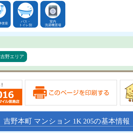
バス・
室内
浄便座
トイレ別
洗濯機置場
・吉野エリア
吉野本町 マンション 1K 205の基本情報