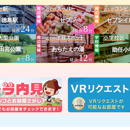
徳島駅
セブン
セブンイ
24
8
徒歩
分
徒歩
分
田宮公園
あらたえの湯
助任小
8
12
車で
分
徒歩
分