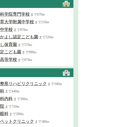
科学院専門学校
まで670m
育大学附属中学校
まで510m
中学校
まで870m
かよし認定こども園
まで520m
し保育園
まで570m
定こども園
まで990m
高等学校
まで870m
整形リハビリクリニック
まで160m
科
まで440m
科内科
まで500m
院
まで720m
眼科
まで290m
ペットクリニック
まで380m