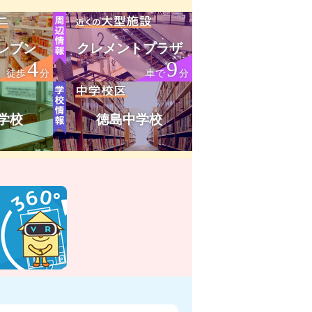
レブン
クレメントプラザ
4
9
徒歩
分
車で
分
学校
徳島中学校