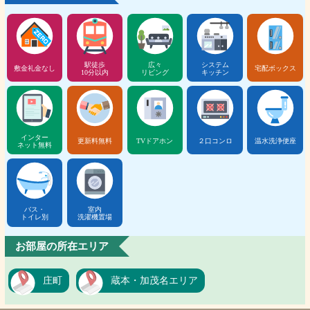
駅徒歩
広々
システム
敷金礼金なし
宅配ボックス
10分以内
リビング
キッチン
インター
更新料無料
TVドアホン
２口コンロ
温水洗浄便座
ネット無料
バス・
室内
トイレ別
洗濯機置場
お部屋の所在エリア
庄町
蔵本・加茂名エリア