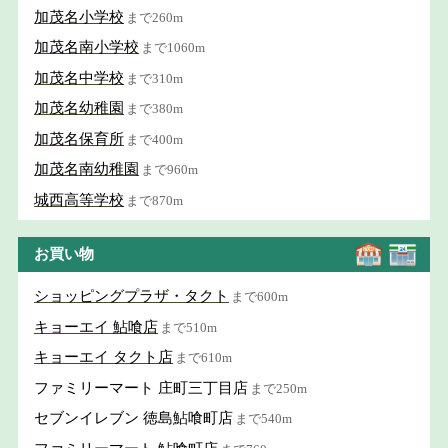
加茂名小学校
まで260m
加茂名南小学校
まで1060m
加茂名中学校
まで310m
加茂名幼稚園
まで380m
加茂名保育所
まで400m
加茂名南幼稚園
まで960m
城西高等学校
まで870m
お買い物
ショッピングプラザ・タクト
まで600m
キョーエイ 鮎喰店
まで510m
キョーエイ タクト店
まで610m
ファミリーマート 庄町三丁目店
まで250m
セブンイレブン 徳島鮎喰町店
まで540m