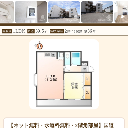
1LDK
39.5
2
36
間取り
広さ
階数 築年
㎡
階 / 3階建
築
年
【ネット無料・水道料無料・2階角部屋】国道