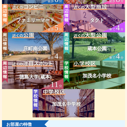
徒歩
分
徒歩
分
ファミリーマート
タクト
5
4
徒歩
分
車で
分
庄町南公園
蔵本公園
4
4
徒歩
分
車で
分
加茂名小学校
徳島大学(蔵本)
11
徒歩
分
加茂名中学校
お部屋の特徴