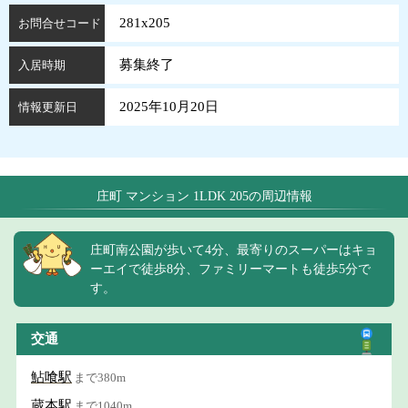
281x205
お問合せコード
募集終了
入居時期
2025年10月20日
情報更新日
庄町 マンション 1LDK 205の周辺情報
庄町南公園が歩いて4分、最寄りのスーパーはキョ
ーエイで徒歩8分、ファミリーマートも徒歩5分で
す。
交通
鮎喰駅
まで380m
蔵本駅
まで1040m