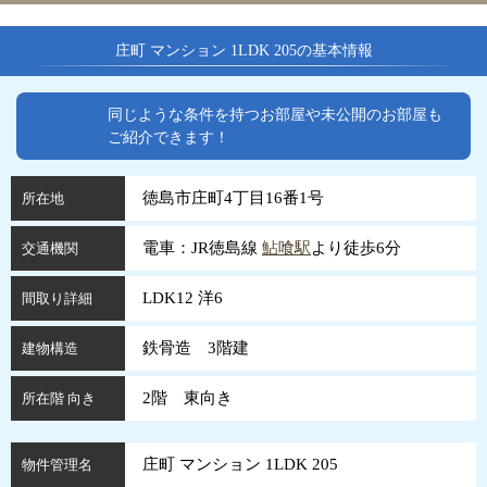
庄町 マンション 1LDK 205の基本情報
同じような条件を持つお部屋や未公開のお部屋も
ご紹介できます！
徳島市庄町4丁目16番1号
所在地
電車：JR徳島線
鮎喰駅
より徒歩6分
交通機関
LDK12 洋6
間取り詳細
鉄骨造 3階建
建物構造
2階 東向き
所在階 向き
庄町 マンション 1LDK 205
物件管理名