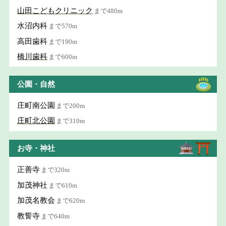
山田こどもクリニック
まで480m
水沼内科
まで570m
高田歯科
まで190m
橋川歯科
まで600m
公園・自然
庄町南公園
まで200m
庄町北公園
まで310m
お寺・神社
正善寺
まで320m
加茂神社
まで610m
加茂名教会
まで620m
教誓寺
まで640m