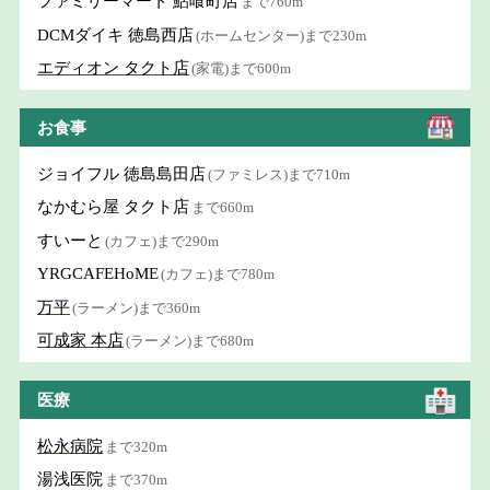
ファミリーマート 鮎喰町店
まで760m
DCMダイキ 徳島西店
(ホームセンター)まで230m
エディオン タクト店
(家電)まで600m
お食事
ジョイフル 徳島島田店
(ファミレス)まで710m
なかむら屋 タクト店
まで660m
すいーと
(カフェ)まで290m
YRGCAFEHoME
(カフェ)まで780m
万平
(ラーメン)まで360m
可成家 本店
(ラーメン)まで680m
医療
松永病院
まで320m
湯浅医院
まで370m