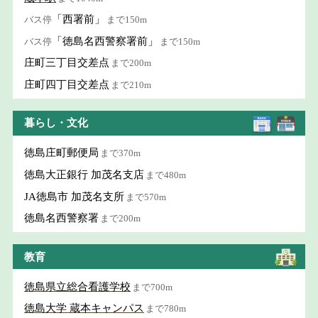
「西署前」
バス停
まで150m
「徳島名西警察署前」
バス停
まで150m
庄町三丁目交差点
まで200m
庄町四丁目交差点
まで210m
暮らし・文化
徳島庄町郵便局
まで370m
徳島大正銀行 加茂名支店
まで480m
JA徳島市 加茂名支所
まで570m
徳島名西警察署
まで200m
教育
徳島県立総合看護学校
まで700m
徳島大学 蔵本キャンパス
まで780m