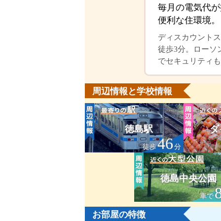
毎月の電気代が
便利な住環境。
ディスカウントス
徒歩3分。ローソ
でセキュリティも
周辺情報と学校情報
徳島駅
ダ
46
徒歩
分
徳島中央公園
車で
お部屋の特徴