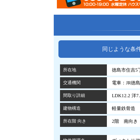
同じような条
所在地
徳島市住吉5丁
交通機関
電車：JR徳
間取り詳細
LDK12.2 洋7
建物構造
軽量鉄骨造 
所在階 向き
2階 南向き