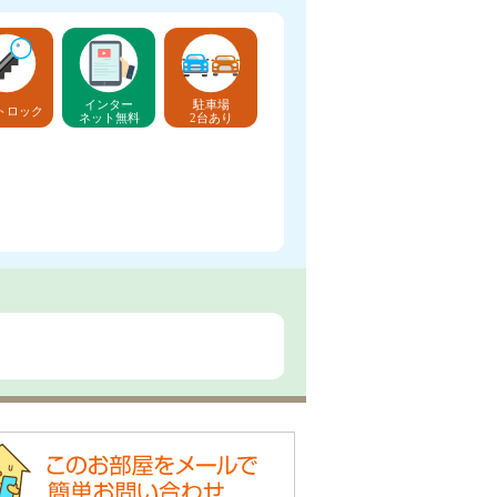
インター
駐車場
トロック
ネット無料
2台あり