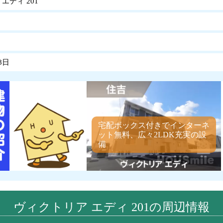
エディ 201
8日
宅配ボックス付きでインターネ
ット無料、広々2LDK充実の設
備
ヴィクトリア エディ 201の周辺情報