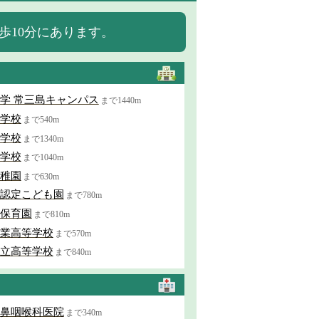
歩10分にあります。
学 常三島キャンパス
まで1440m
学校
まで540m
学校
まで1340m
学校
まで1040m
稚園
まで630m
認定こども園
まで780m
保育園
まで810m
業高等学校
まで570m
立高等学校
まで840m
鼻咽喉科医院
まで340m