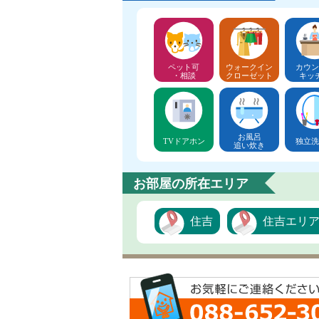
ペット可
ウォークイン
カウン
・相談
クローゼット
キッ
お風呂
TVドアホン
独立洗
追い炊き
お部屋の所在エリア
住吉
住吉エリ