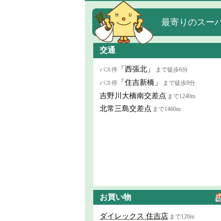
最寄りのスー
交通
「西張北」
バス停
まで徒歩6分
「住吉新橋」
バス停
まで徒歩9分
吉野川大橋南交差点
まで1240m
北常三島交差点
まで1460m
お買い物
ダイレックス 住吉店
まで120m