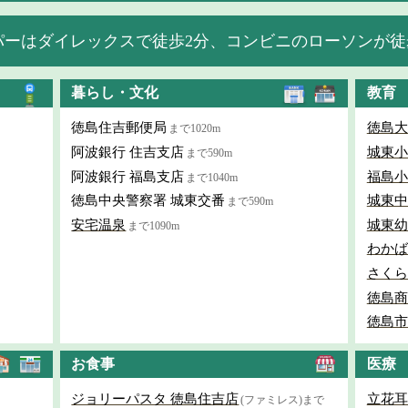
パーはダイレックスで徒歩2分、コンビニのローソンが徒
暮らし・文化
教育
徳島住吉郵便局
徳島大
まで1020m
阿波銀行 住吉支店
城東小
まで590m
阿波銀行 福島支店
福島小
まで1040m
徳島中央警察署 城東交番
城東中
まで590m
安宅温泉
城東幼
まで1090m
わかば
さくら
徳島商
徳島市
お食事
医療
ジョリーパスタ 徳島住吉店
立花耳
(ファミレス)まで