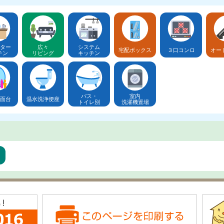
ター
広々
システム
宅配ボックス
３口コンロ
オー
チン
リビング
キッチン
バス・
室内
面台
温水洗浄便座
トイレ別
洗濯機置場
ア