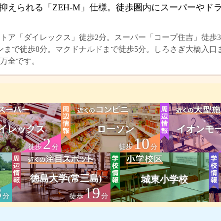
抑えられる「ZEH-M」仕様。徒歩圏内にスーパーやド
トア「ダイレックス」徒歩2分。スーパー「コープ住吉」徒歩3
ンまで徒歩8分。マクドナルドまで徒歩5分。しろさぎ大橋入口
万全です。
イレックス
ローソン
イオンモ
2
10
徒歩
分
徒歩
分
徳島大学(常三島)
城東小学校
8
19
分
徒歩
分