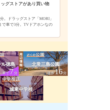
ラッグストアがあり買い物
分。ドラッグストア「MORI」
まで車で3分。TVドアホンなの
ール徳島
北常三島公園
7
16
車で
分
徒歩
分
城東中学校