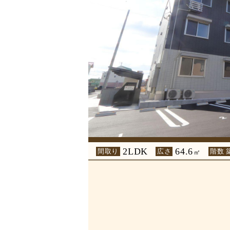
2LDK
64.6
間取り
広さ
階数 
㎡