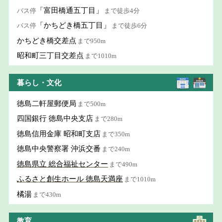
「富田橋通五丁目」
バス停
まで徒歩4分
「かちどき橋五丁目」
バス停
まで徒歩6分
かちどき橋交差点
まで950m
昭和町三丁目交差点
まで1010m
暮らし・文化
徳島二軒屋郵便局
まで500m
四国銀行 徳島中央支店
まで280m
徳島信用金庫 昭和町支店
まで350m
徳島中央警察署 沖浜交番
まで240m
徳島県立 総合福祉センター
まで490m
ふるさと創生ホール 徳島天満座
まで1010m
橘湯
まで430m
教育