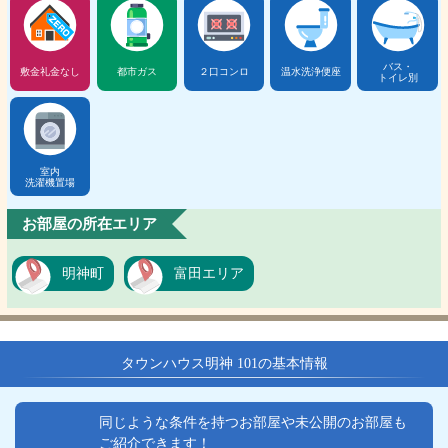
バス・
敷金礼金なし
都市ガス
２口コンロ
温水洗浄便座
トイレ別
室内
洗濯機置場
お部屋の所在エリア
明神町
富田エリア
タウンハウス明神 101の基本情報
同じような条件を持つお部屋や未公開のお部屋も
ご紹介できます！