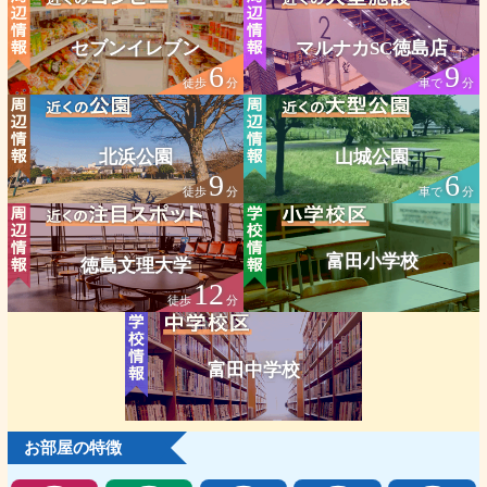
セブンイレブン
マルナカSC徳島店
6
9
徒歩
分
車で
分
北浜公園
山城公園
9
6
徒歩
分
車で
分
富田小学校
徳島文理大学
12
徒歩
分
富田中学校
お部屋の特徴