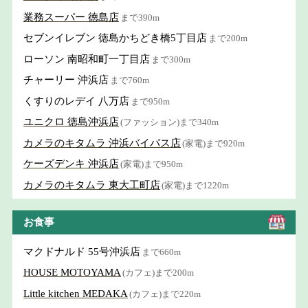
業務スーパー 徳島店
まで390m
セブンイレブン 徳島かちどき橋5丁目店
まで200m
ローソン 南昭和町一丁目店
まで300m
チャーリー 沖浜店
まで760m
くすりのレデイ 八万店
まで950m
ユニクロ 徳島沖浜店
(ファッション)まで340m
カメラのキタムラ 沖浜バイパス店
(家電)まで920m
ケーズデンキ 沖浜店
(家電)まで950m
カメラのキタムラ 東大工町店
(家電)まで1220m
お食事
マクドナルド 55号沖浜店
まで660m
HOUSE MOTOYAMA
(カフェ)まで200m
Little kitchen MEDAKA
(カフェ)まで220m