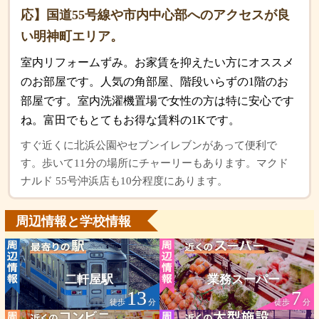
応】国道55号線や市内中心部へのアクセスが良
い明神町エリア。
室内リフォームずみ。お家賃を抑えたい方にオススメ
のお部屋です。人気の角部屋、階段いらずの1階のお
部屋です。室内洗濯機置場で女性の方は特に安心です
ね。富田でもとてもお得な賃料の1Kです。
すぐ近くに北浜公園やセブンイレブンがあって便利で
す。歩いて11分の場所にチャーリーもあります。マクド
ナルド 55号沖浜店も10分程度にあります。
周辺情報と学校情報
二軒屋駅
業務スーパー
13
7
徒歩
分
徒歩
分