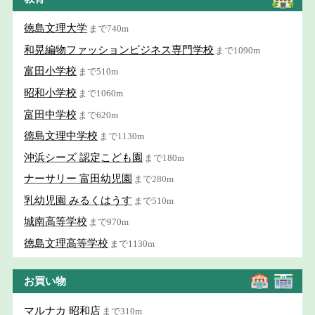
徳島文理大学
まで740m
和晃編物ファッションビジネス専門学校
まで1090m
富田小学校
まで510m
昭和小学校
まで1060m
富田中学校
まで620m
徳島文理中学校
まで1130m
沖浜シーズ 認定こども園
まで180m
ナーサリー 富田幼児園
まで280m
乳幼児園 みるくはうす
まで510m
城南高等学校
まで970m
徳島文理高等学校
まで1130m
お買い物
マルナカ 昭和店
まで310m