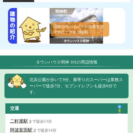
国道55号バイパスや徳島文理
大学にアクセス便利
タウンハウス明神 101の周辺情報
北浜公園が歩いて9分、最寄りのスーパーは業務ス
ーパーで徒歩7分、セブンイレブンも徒歩6分で
す。
交通
二軒屋駅
まで徒歩13分
阿波富田駅
まで徒歩14分