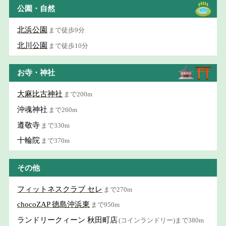
公園・自然
北浜公園
まで徒歩9分
北川公園
まで徒歩10分
お寺・神社
大麻比古神社
まで200m
沖魂神社
まで260m
遵敬寺
まで330m
十輪院
まで370m
その他
フィットネスクラブ セレ
まで270m
chocoZAP 徳島沖浜東
まで950m
ランドリークィーン 秋田町店
(コインランドリー)まで380m