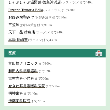
しゃぶしゃぶ温野菜 徳島沖浜店
(レストラン)まで440m
Pizzeria Trattoria Bella
(レストラン)まで470m
お好み焼和みヤ
(お好み焼き)まで230m
三笠屋
(お好み焼き)まで910m
天下一品 徳島店
(ラーメン)まで240m
本場 長崎亭
(ラーメン)まで430m
医療
富田橋クリニック
まで300m
和田内科循環器科
まで320m
吉村内科小児科
まで500m
せきね耳鼻咽喉科医院
まで560m
明神歯科
まで140m
伊藤歯科医院
まで270m