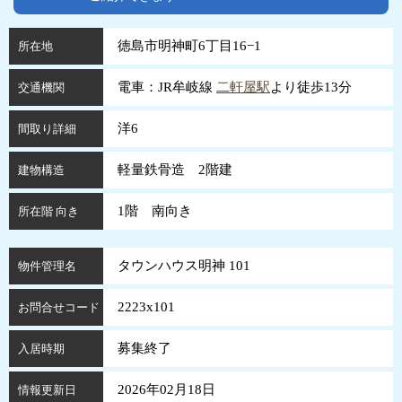
徳島市明神町6丁目16−1
所在地
電車：JR牟岐線
二軒屋駅
より徒歩13分
交通機関
洋6
間取り詳細
軽量鉄骨造 2階建
建物構造
1階 南向き
所在階 向き
タウンハウス明神 101
物件管理名
2223x101
お問合せコード
募集終了
入居時期
2026年02月18日
情報更新日