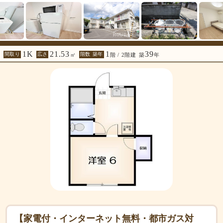
1K
21.53
1
39
間取り
広さ
階数 築年
㎡
階 / 2階建
築
年
【家電付・インターネット無料・都市ガス対