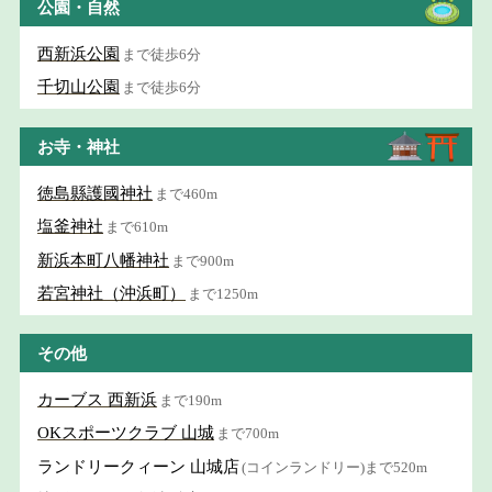
公園・自然
西新浜公園
まで徒歩6分
千切山公園
まで徒歩6分
お寺・神社
徳島縣護國神社
まで460m
塩釜神社
まで610m
新浜本町八幡神社
まで900m
若宮神社（沖浜町）
まで1250m
その他
カーブス 西新浜
まで190m
OKスポーツクラブ 山城
まで700m
ランドリークィーン 山城店
(コインランドリー)まで520m