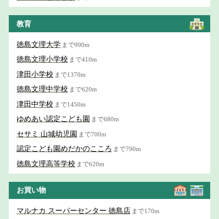
教育
徳島文理大学
まで990m
徳島文理小学校
まで410m
津田小学校
まで1370m
徳島文理中学校
まで620m
津田中学校
まで1450m
ゆめあい認定こども園
まで680m
セサミ 山城幼児園
まで700m
認定こども園めだかのこころ
まで790m
徳島文理高等学校
まで620m
お買い物
マルナカ スーパーセンター 徳島店
まで170m