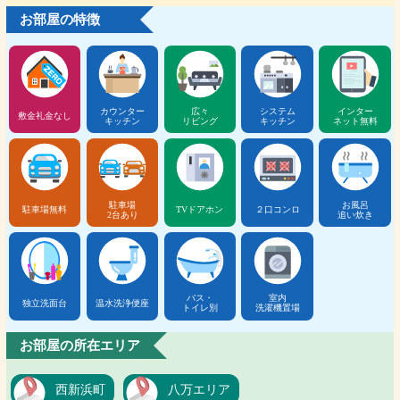
お部屋の特徴
カウンター
広々
システム
インター
敷金礼金なし
キッチン
リビング
キッチン
ネット無料
駐車場
お風呂
駐車場無料
TVドアホン
２口コンロ
2台あり
追い炊き
バス・
室内
独立洗面台
温水洗浄便座
トイレ別
洗濯機置場
お部屋の所在エリア
西新浜町
八万エリア