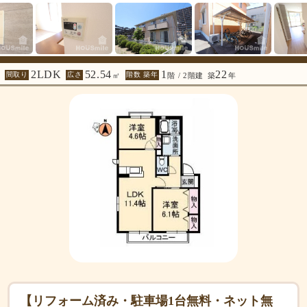
2LDK
52.54
1
22
間取り
広さ
階数 築年
㎡
階 / 2階建
築
年
【リフォーム済み・駐車場1台無料・ネット無