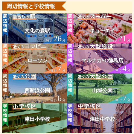
周辺情報と学校情報
文化の森駅
キョーエイ
26
21
徒歩
分
徒歩
分
ローソン
マルナカSC徳島店
7
4
徒歩
分
車で
分
西新浜公園
山城公園
6
7
徒歩
分
車で
分
津田小学校
津田中学校