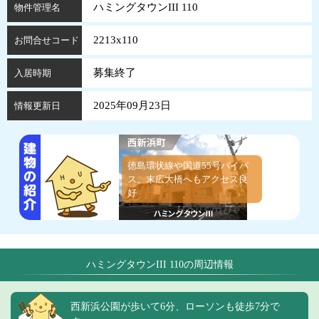
ハミングタウンIII 110
物件管理名
2213x110
お問合せコード
募集終了
入居時期
2025年09月23日
情報更新日
徳島環状線や国道55号バイパ
ス、末広大橋へもアクセス良
好
ハミングタウンIII 110の周辺情報
西新浜公園が歩いて6分、ローソンも徒歩7分で