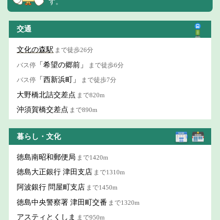
す。
交通
文化の森駅
まで徒歩26分
「希望の郷前」
バス停
まで徒歩6分
「西新浜町」
バス停
まで徒歩7分
大野橋北詰交差点
まで820m
沖須賀橋交差点
まで890m
暮らし・文化
徳島南昭和郵便局
まで1420m
徳島大正銀行 津田支店
まで1310m
阿波銀行 問屋町支店
まで1450m
徳島中央警察署 津田町交番
まで1320m
アスティとくしま
まで950m