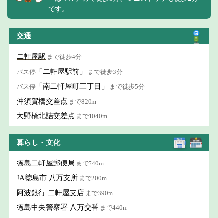
です。
交通
二軒屋駅
まで徒歩4分
「二軒屋駅前」
バス停
まで徒歩3分
「南二軒屋町三丁目」
バス停
まで徒歩5分
沖須賀橋交差点
まで820m
大野橋北詰交差点
まで1040m
暮らし・文化
徳島二軒屋郵便局
まで740m
JA徳島市 八万支所
まで200m
阿波銀行 二軒屋支店
まで390m
徳島中央警察署 八万交番
まで440m