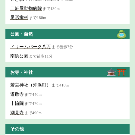
二軒屋動物病院
まで130m
尾形歯科
まで180m
公園・自然
ドリームパーク八万
まで徒歩7分
南浜公園
まで徒歩11分
お寺・神社
若宮神社（沖浜町）
まで410m
遵敬寺
まで440m
十輪院
まで470m
潮見寺
まで490m
その他