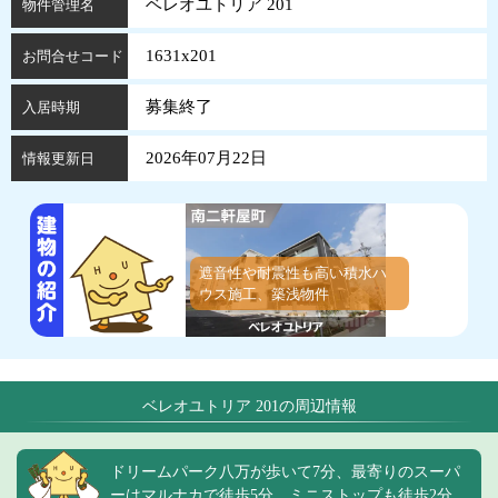
ベレオユトリア 201
物件管理名
1631x201
お問合せコード
募集終了
入居時期
2026年07月22日
情報更新日
遮音性や耐震性も高い積水ハ
ウス施工、築浅物件
ベレオユトリア 201の周辺情報
ドリームパーク八万が歩いて7分、最寄りのスーパ
ーはマルナカで徒歩5分、ミニストップも徒歩2分