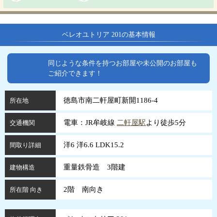
ベレオユトリア 201の基本情報
同じような条件を持つお部屋や未公開のお部屋も
ご紹介できます！
徳島市南二軒屋町新開1186-4
所在地
電車：JR牟岐線
二軒屋駅
より徒歩5分
交通機関
洋6 洋6.6 LDK15.2
間取り詳細
重量鉄骨造 3階建
建物構造
2階 南向き
所在階 向き