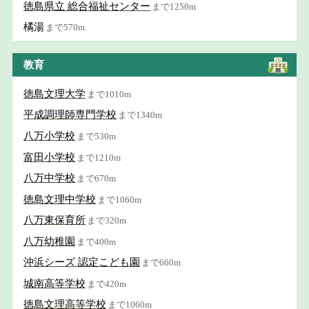
徳島県立 総合福祉センター
まで1250m
橘湯
まで570m
教育
徳島文理大学
まで1010m
平成調理師専門学校
まで1340m
八万小学校
まで530m
富田小学校
まで1210m
八万中学校
まで670m
徳島文理中学校
まで1060m
八万東保育所
まで320m
八万幼稚園
まで400m
沖浜シーズ 認定こども園
まで660m
城南高等学校
まで420m
徳島文理高等学校
まで1060m