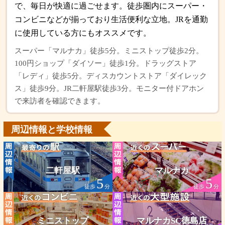
で、毎日が快適に過ごせます。徒歩圏内にスーパー・
コンビニなどが揃っており生活便利な立地。JRを通勤
に使用している方にもオススメです。
スーパー「マルナカ」徒歩5分。ミニストップ徒歩2分。
100円ショップ「ダイソー」徒歩1分。ドラッグストア
「レディ」徒歩5分。ディスカウントストア「ダイレック
ス」徒歩9分。JR二軒屋駅徒歩3分。モニター付ドアホン
で来訪者を確認できます。
周辺情報と学校情報
二軒屋駅
マルナカ
5
5
徒歩
分
徒歩
分
ミニストップ
マルナカSC徳島店