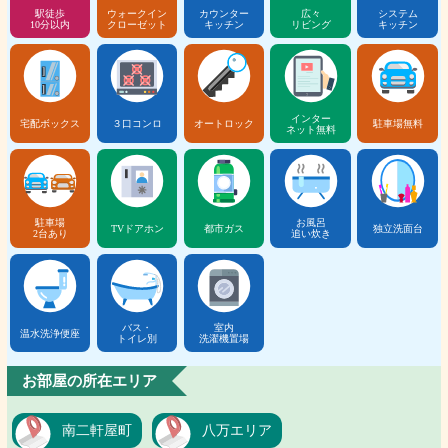
駅徒歩
ウォークイン
カウンター
広々
システム
10分以内
クローゼット
キッチン
リビング
キッチン
インター
宅配ボックス
３口コンロ
オートロック
駐車場無料
ネット無料
駐車場
お風呂
TVドアホン
都市ガス
独立洗面台
2台あり
追い炊き
バス・
室内
温水洗浄便座
トイレ別
洗濯機置場
お部屋の所在エリア
南二軒屋町
八万エリア