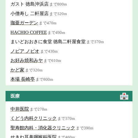
ガスト 徳島沖浜店
まで800m
小僧寿し 二軒屋店
まで320m
珈亜ガーデン
まで470m
HACHIO COFFEE
まで490m
まいどおおきに食堂 徳島二軒屋食堂
まで370m
ノビア ノビオ
まで430m
お好み焼和みヤ
まで610m
かど家
まで320m
本場 長崎亭
まで800m
医療
中井医院
まで270m
くどう内科クリニック
まで370m
聖寿館内科・消化器クリニック
まで390m
せきね耳鼻咽喉科医院
まで460m