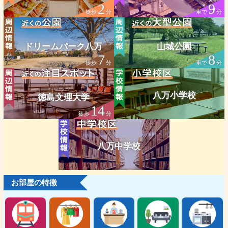
2
9
徒歩
分
車で
分
ドリームパーク八万
山城公園
7
8
徒歩
分
車で
分
八万小学校
徳島文理大学
14
徒歩
分
八万中学校
お部屋の特徴