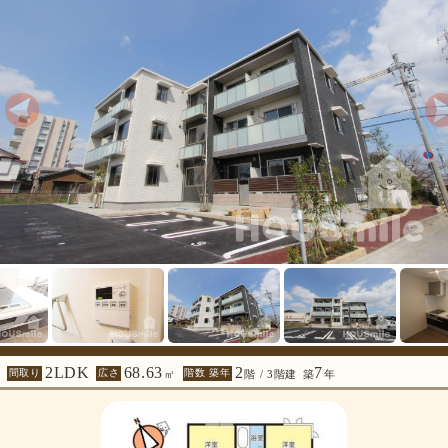
2LDK
68.63
2
7
間取り
広さ
階数 築年
㎡
階 / 3階建
築
年