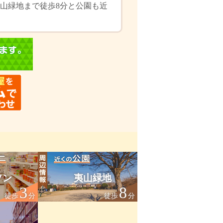
山緑地まで徒歩8分と公園も近
ソン
夷山緑地
3
8
徒歩
分
徒歩
分