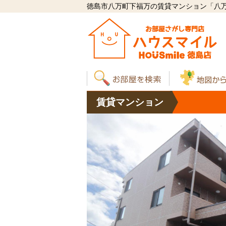
徳島市八万町下福万の賃貸マンション「八万町 
賃貸
マンション