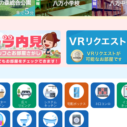
の森総合公園
八万小学校
八万中
5
車で
分
ター
広々
システム
イ
宅配ボックス
３口コンロ
チン
リビング
キッチン
ネ