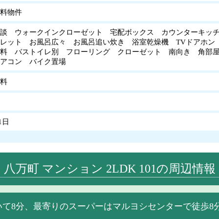
料物件
談 ウォークインクローゼット 宅配ボックス カウンターキッ
レット お風呂広々 お風呂追い炊き 浴室乾燥機 TVドアホン
無料 バストイレ別 フローリング クローゼット 南向き 角部
エアコン バイク置場
無料
1日
八万町 マンション 2LDK 101の周辺情報
いて8分、最寄りのスーパーはマルヨシセンターで徒歩8