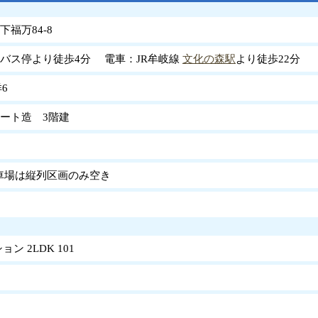
福万84-8
バス停より徒歩4分 電車：JR牟岐線
文化の森駅
より徒歩22分
洋6
ート造 3階建
駐車場は縦列区画のみ空き
ン 2LDK 101