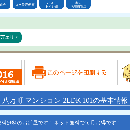
バス・
室内
面台
温水洗浄便座
トイレ別
洗濯機置場
八万エリア
八万町 マンション 2LDK 101の基本情報
数料無料のお部屋です！ネット無料で毎月お得です！