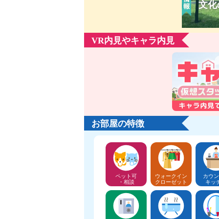
文化
VR内見やキャラ内見
お部屋の特徴
ペット可
ウォークイン
カウン
・相談
クローゼット
キッ