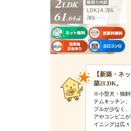
【新築・ネッ
築2LDK。
※小型犬・猫飼
テムキッチン、
ブルが少なく、
アやコンビニが
イニングは広々