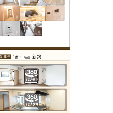
1
新築
数 築年
階 / 3階建