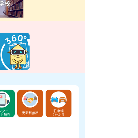
学校
ンター
駐車場
更新料無料
ット無料
2台あり