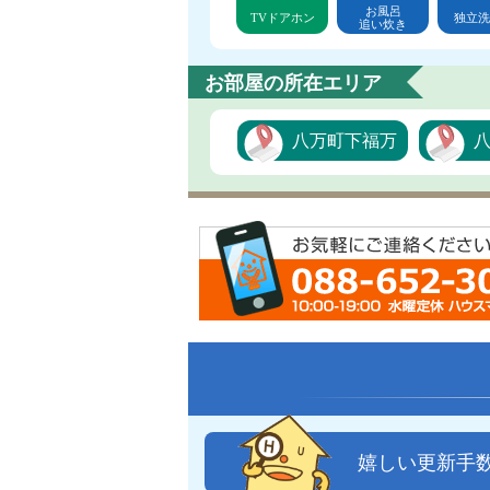
お風呂
TVドアホン
独立洗
追い炊き
お部屋の所在エリア
八万町下福万
嬉しい更新手