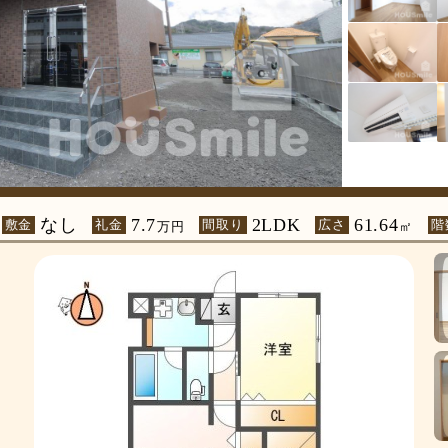
なし
7.7
2LDK
61.64
敷金
礼金
間取り
広さ
階
万円
㎡