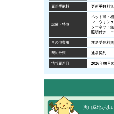
更新手数料
更新手数料無
ペット可・相
ン ウォシュ
設備・特徴
ターネット
照明付き 
その他費用
放送受信料
契約分類
通常契約
情報更新日
2026年08月0
夷山緑地が歩