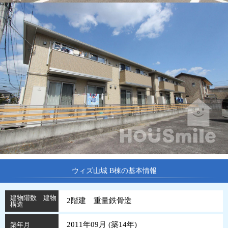
ウィズ山城 B棟の基本情報
建物階数 建物
2階建 重量鉄骨造
構造
2011年09月 (
築
14
年
)
築年月