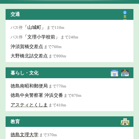
交通
「山城町」
バス停
まで110m
「文理小学校前」
バス停
まで240m
沖須賀橋交差点
まで760m
大野橋北詰交差点
まで890m
暮らし・文化
徳島南昭和郵便局
まで770m
徳島中央警察署 沖浜交番
まで870m
アスティとくしま
まで410m
教育
徳島文理大学
まで370m