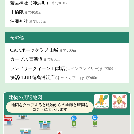
若宮神社（沖浜町）
まで910m
十輪院
まで950m
沖魂神社
まで960m
その他
OKスポーツクラブ 山城
まで200m
カーブス 西新浜
まで610m
ランドリークィーン 山城店
(コインランドリー)まで300m
快活CLUB 徳島沖浜店
(ネットカフェ)まで960m
建物の周辺地図
地図をタップすると建物からの距離と時間を
コチラに表示します