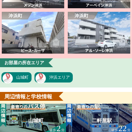
お部屋の所在エリア
山城町
沖浜エリア
周辺情報と学校情報
山城町
二軒屋駅
2
22
徒歩
分
徒歩
分