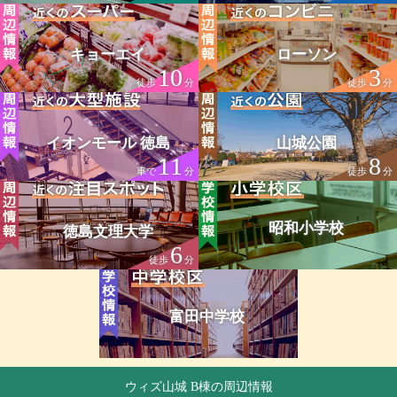
キョーエイ
ローソン
10
3
徒歩
分
徒歩
分
イオンモール 徳島
山城公園
11
8
車で
分
徒歩
分
昭和小学校
徳島文理大学
6
徒歩
分
富田中学校
ウィズ山城 B棟の周辺情報