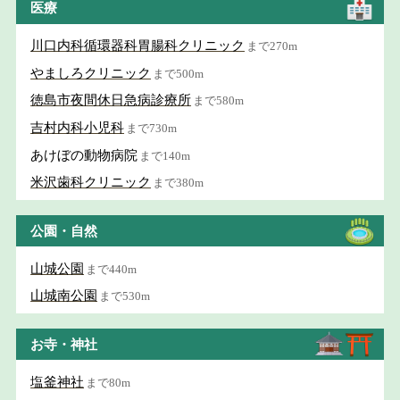
医療
川口内科循環器科胃腸科クリニック
まで270m
やましろクリニック
まで500m
徳島市夜間休日急病診療所
まで580m
吉村内科小児科
まで730m
あけぼの動物病院
まで140m
米沢歯科クリニック
まで380m
公園・自然
山城公園
まで440m
山城南公園
まで530m
お寺・神社
塩釜神社
まで80m