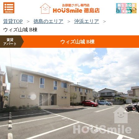
賃貸TOP
徳島のエリア
沖浜エリア
ウィズ山城 B棟
賃貸
ウィズ山城 B棟
アパート