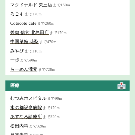
マクドナルド 矢三店
まで150m
ろごす
まで170m
Cotocoto cafe
まで260m
焼肉 信玄 北島田店
まで170m
中国菜館 花梨
まで470m
みやび
まで110m
一歩
まで690m
らーめん瀧元
まで720m
医療
むつみホスピタル
まで90m
水の都記念病院
まで170m
あすなろ診療所
まで320m
松田内科
まで320m