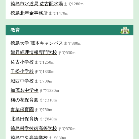
徳島市水道局 佐古配水場
まで1280m
徳島北年金事務所
まで1470m
教育
徳島大学 蔵本キャンパス
まで880m
龍昇経理情報専門学校
まで530m
佐古小学校
まで1250m
千松小学校
まで1330m
城西中学校
まで700m
加茂名中学校
まで1330m
梅の花保育園
まで310m
青葉保育園
まで750m
北島田保育所
まで840m
徳島科学技術高等学校
まで570m
徳島中央高等学校
まで830m