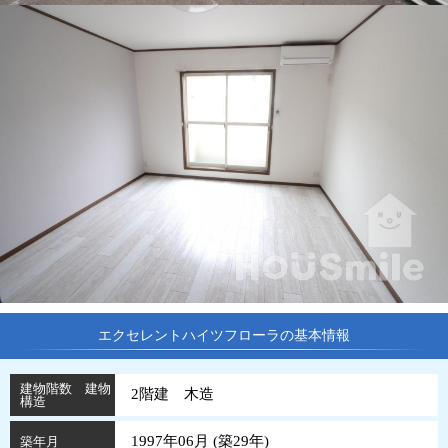
エクセレントハイツフローラの基本情報
建物階数 建物
2階建 木造
構造
1997年06月 (
築
29
年
)
築年月