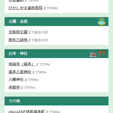
早雲歯科
まで430m
ひがしやま歯科医院
まで460m
公園・自然
北島田公園
まで徒歩15分
南矢三緑地
まで徒歩16分
お寺・神社
地福寺（蔵本）
まで570m
蔵本八坂神社
まで580m
八幡神社
まで600m
本願寺
まで630m
その他
chocoZAP 徳島蔵本町
まで580m