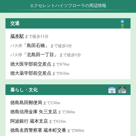
エクセレントハイツフローラの周辺情報
交通
蔵本駅
まで徒歩11分
「島田石橋」
バス停
まで徒歩3分
「北島田一丁目」
バス停
まで徒歩5分
徳大医学部前交差点
まで670m
徳大薬学部前交差点
まで810m
暮らし・文化
徳島島田郵便局
まで230m
徳島信用金庫 矢三支店
まで360m
阿波銀行 蔵本支店
まで610m
徳島名西警察署 蔵本町交番
まで660m