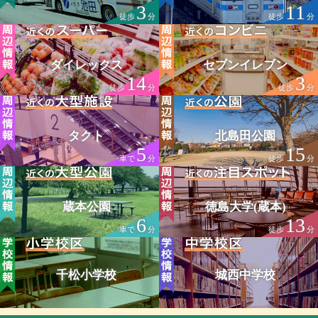
3
11
徒歩
分
徒歩
分
ダイレックス
セブンイレブン
14
3
徒歩
分
徒歩
分
タクト
北島田公園
5
15
車で
分
徒歩
分
蔵本公園
徳島大学(蔵本)
6
13
車で
分
徒歩
分
千松小学校
城西中学校