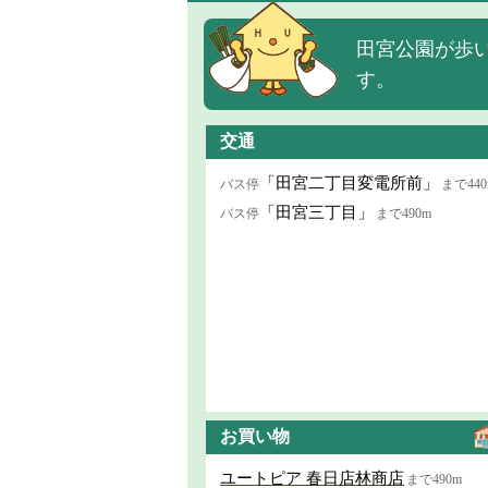
田宮公園が歩
す。
交通
「田宮二丁目変電所前」
バス停
まで440
「田宮三丁目」
バス停
まで490m
お買い物
ユートピア 春日店林商店
まで490m