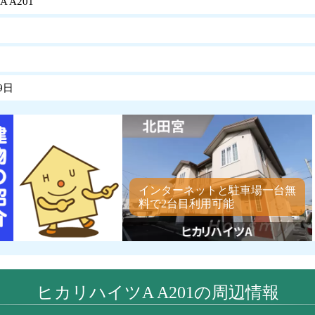
 A201
9日
インターネットと駐車場一台無
料で2台目利用可能
ヒカリハイツA A201の周辺情報