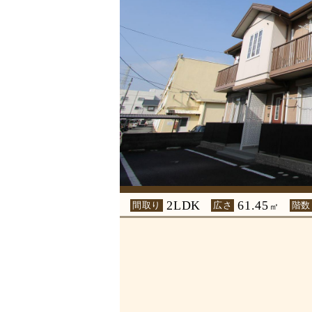
2LDK
61.45
間取り
広さ
階数
㎡