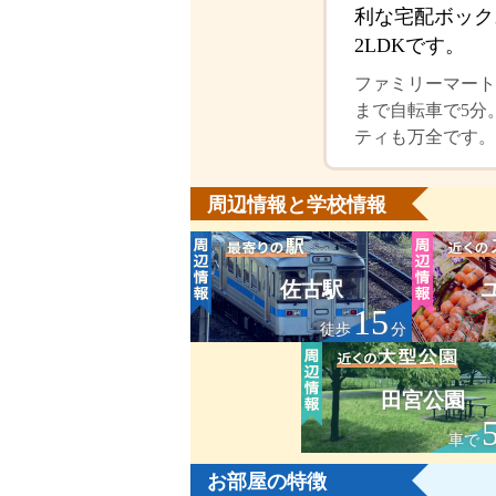
利な宅配ボック
2LDKです。
ファミリーマート
まで自転車で5分。
ティも万全です。
周辺情報と学校情報
佐古駅
15
徒歩
分
田宮公園
車で
お部屋の特徴