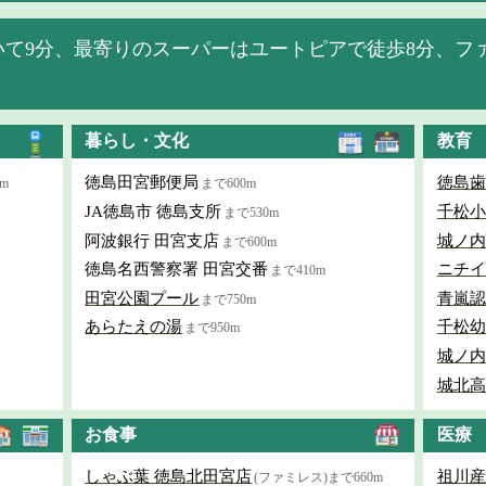
いて9分、最寄りのスーパーはユートピアで徒歩8分、フ
暮らし・文化
教育
徳島田宮郵便局
徳島歯
m
まで600m
JA徳島市 徳島支所
千松小
まで530m
阿波銀行 田宮支店
城ノ内
まで600m
徳島名西警察署 田宮交番
ニチイ
まで410m
田宮公園プール
青嵐認
まで750m
あらたえの湯
千松幼
まで950m
城ノ内
城北高
お食事
医療
しゃぶ葉 徳島北田宮店
祖川産
(ファミレス)まで660m