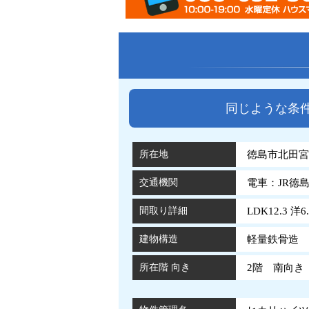
同じような条
所在地
徳島市北田宮3
交通機関
電車：JR徳
間取り詳細
LDK12.3 洋6.
建物構造
軽量鉄骨造 
所在階 向き
2階 南向き