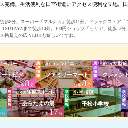
ス完備。生活便利な田宮街道にアクセス便利な立地。田
徒歩8分。スーパー「マルナカ」徒歩11分。ドラッグストア「コ
TSUTAYAまで徒歩10分。100円ショップ「セリア」徒歩12
10帖超えの広々LDKも嬉しいですね。
ユートピア
ファミリーマート
クレメン
8
8
徒歩
分
徒歩
分
あらたえの湯
千松小学校
5
17
分
徒歩
分