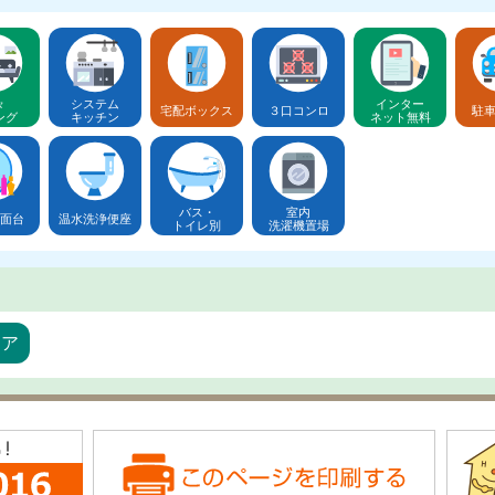
々
システム
インター
宅配ボックス
３口コンロ
駐
ング
キッチン
ネット無料
バス・
室内
面台
温水洗浄便座
トイレ別
洗濯機置場
リア