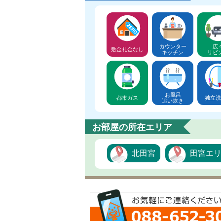
カウンター
広
敷金礼金なし
キッチン
リビ
お風呂
都市ガス
独立洗
追い炊き
お部屋の所在エリア
北田宮
田宮エ