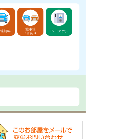
駐車場
車場無料
TVドアホン
2台あり