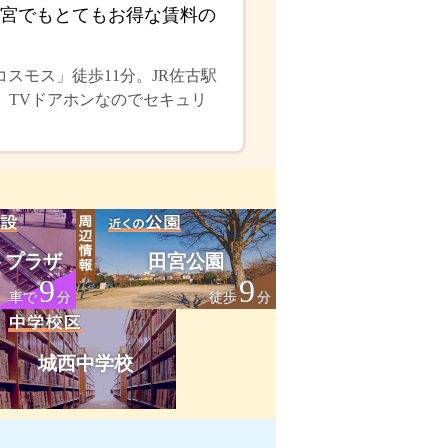
宮でもとてもお得な賃料の
スモス」徒歩11分。JR佐古駅
分。TVドアホンなのでセキュリ
トプラザ
田宮公園
9
9
車で
分
徒歩
分
城西中学校