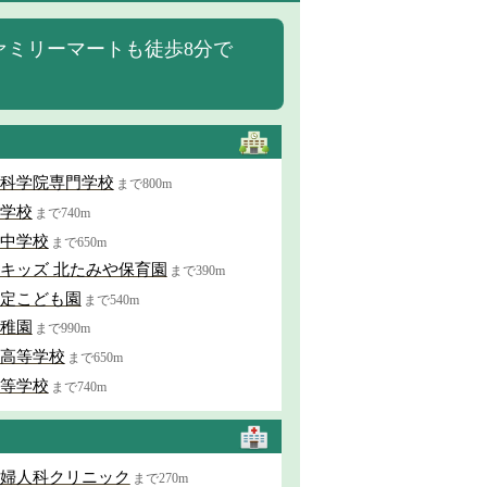
ァミリーマートも徒歩8分で
科学院専門学校
まで800m
学校
まで740m
中学校
まで650m
キッズ 北たみや保育園
まで390m
定こども園
まで540m
稚園
まで990m
高等学校
まで650m
等学校
まで740m
婦人科クリニック
まで270m