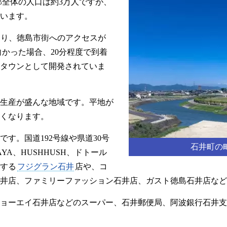
郡全体の人口は約3万人ですが、
でいます。
あり、徳島市街へのアクセスが
向かった場合、20分程度で到着
タウンとして開発されていま
生産が盛んな地域です。平地が
くなります。
す。国道192号線や県道30号
石井町の
YA、HUSHHUSH、ドトール
する
フジグラン石井
店や、コ
井店、ファミリーファッション石井店、ガスト徳島石井店など
ョーエイ石井店などのスーパー、石井郵便局、阿波銀行石井支