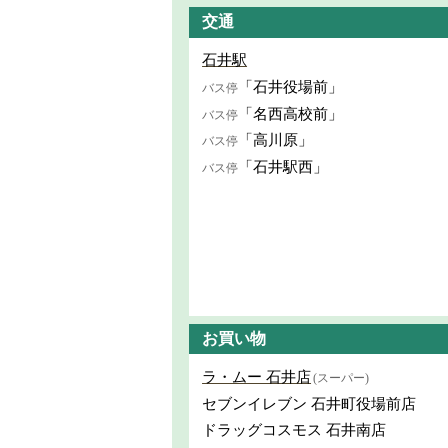
交通
石井駅
「石井役場前」
バス停
「名西高校前」
バス停
「高川原」
バス停
「石井駅西」
バス停
お買い物
ラ・ムー 石井店
(スーパー)
セブンイレブン 石井町役場前店
ドラッグコスモス 石井南店