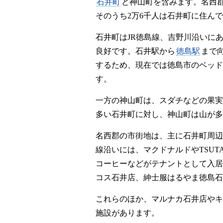
石井町
と神山町を含みます。名西
そのうち2万6千人は石井町に住ん
石井町はJR徳島線、吉野川沿いに
良好です。石井駅から
徳島駅
まで
するため、現在では徳島市のベッド
す。
一方の神山町は、スダチなどの果実
多い石井町に対し、神山町は山が多
名西郡の市街地は、主に石井町周辺で
線沿いには、マクドナルドやTSUTA
コーヒーなどがテナントとして入居
コス石井店、紳士服はるやま徳島石
これらのほか、マルナカ石井店やキ
施設があります。