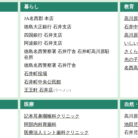
暮らし
教育
JA名西郡 本店
高川原
徳島大正銀行 石井支店
石井中
四国銀行 石井支店
高川原
阿波銀行 石井支店
いしい
徳島名西警察署 石井庁舎 石井町高川原駐
さくら
在所
光の子
徳島名西警察署 石井庁舎
名西高
石井町役場
石井町中央公民館
王王軒 石井店
(ラーメン)
医療
自然
記本耳鼻咽喉科クリニック
高川原
阿部内科胃腸科
池田児
医療法人ミント歯科クリニック
石井児