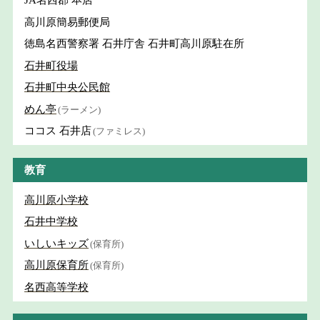
JA名西郡 本店
高川原簡易郵便局
徳島名西警察署 石井庁舎 石井町高川原駐在所
石井町役場
石井町中央公民館
めん亭
(ラーメン)
ココス 石井店
(ファミレス)
教育
高川原小学校
石井中学校
いしいキッズ
(保育所)
高川原保育所
(保育所)
名西高等学校