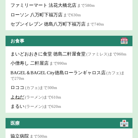
ファミリーマート 法花大橋北店
まで580m
ローソン 八万町下福万店
まで630m
セブンイレブン 徳島八万町下福万店
まで740m
お食事
まいどおおきに食堂 徳島二軒屋食堂
(ファミレス)まで960m
小僧寿し 二軒屋店
まで990m
BAGEL＆BAGEL City徳島ローランギャロス店
(カフェ)ま
で270m
ロココ
(カフェ)まで300m
よねだ
(ラーメン)まで610m
まるい
(ラーメン)まで620m
医療
協立病院
まで500m