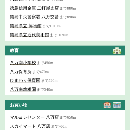
徳島信用金庫 二軒屋支店
まで880m
徳島中央警察署 八万交番
まで890m
徳島県立 博物館
まで1010m
徳島県立近代美術館
まで1070m
教育
八万南小学校
まで450m
八万保育所
まで470m
ひまわり保育園
まで520m
八万南幼稚園
まで540m
お買い物
マルヨシセンター 八万店
まで650m
スカイマート 八万店
まで700m