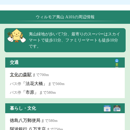
ウィルモア夷山 A101の周辺情報
夷山緑地が歩いて7分、最寄りのスーパーはスカイ
マートで徒歩11分、ファミリーマートも徒歩10分
です。
交通
文化の森駅
まで700m
「法花大橋」
バス停
まで560m
「市原」
バス停
まで580m
暮らし・文化
徳島八万郵便局
まで580m
阿波銀行 八万支店
まで750m