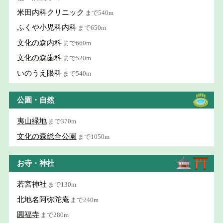
米田内科クリニック
まで540m
ふくや小児科内科
まで650m
文化の森内科
まで660m
文化の森歯科
まで520m
いのうえ眼科
まで540m
公園・自然
夷山緑地
まで370m
文化の森総合公園
まで1050m
お寺・神社
若宮神社
まで130m
北地名阿弥陀庵
まで240m
圓福寺
まで280m