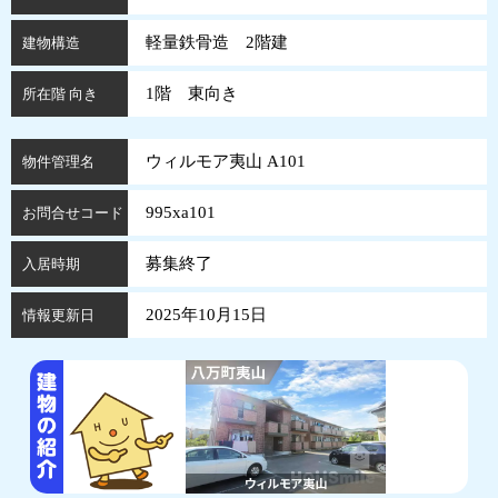
軽量鉄骨造 2階建
建物構造
1階 東向き
所在階 向き
ウィルモア夷山 A101
物件管理名
995xa101
お問合せコード
募集終了
入居時期
2025年10月15日
情報更新日