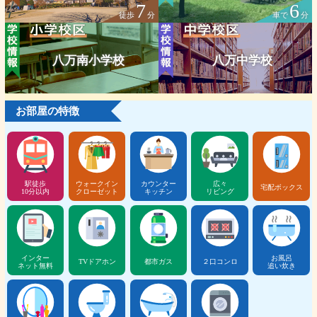
7
6
徒歩
分
車で
分
八万南小学校
八万中学校
お部屋の特徴
駅徒歩
ウォークイン
カウンター
広々
宅配ボックス
10分以内
クローゼット
キッチン
リビング
インター
お風呂
TVドアホン
都市ガス
２口コンロ
ネット無料
追い炊き