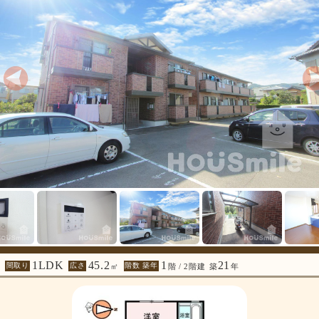
1LDK
45.2
1
21
間取り
広さ
階数 築年
㎡
階 / 2階建
築
年