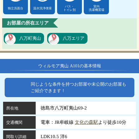
バス・
室内
独立洗面台
温水洗浄便座
トイレ別
洗濯機置場
お部屋の所在エリア
八万町夷山
八万エリア
ウィルモア夷山 A101の基本情報
同じような条件を持つお部屋や未公開のお部屋も
ご紹介できます！
徳島市八万町夷山69-2
所在地
電車：JR牟岐線
文化の森駅
より徒歩10分
交通機関
LDK10.5 洋6
間取り詳細