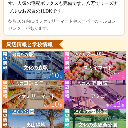
す。人気の宅配ボックスも完備です。八万でリーズナ
ブルなお家賃の1LDKです。
徒歩10分内にはファミリーマートやスーパーのマルヨシ
センターがあります。
周辺情報と学校情報
文化の森駅
スカイマート
10
11
徒歩
分
徒歩
分
ファミリーマート
アミコ
10
12
徒歩
分
車で
分
夷山緑地
文化の森総合公園