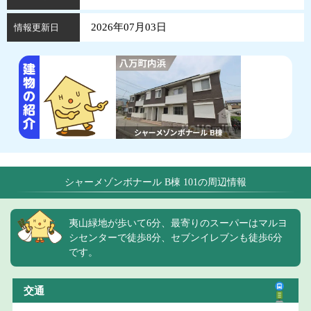
2026年07月03日
情報更新日
シャーメゾンボナール B棟 101の周辺情報
夷山緑地が歩いて6分、最寄りのスーパーはマルヨ
シセンターで徒歩8分、セブンイレブンも徒歩6分
です。
交通