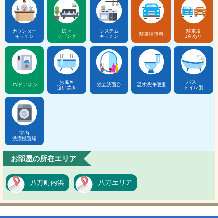
カウンター
広々
システム
駐車場
駐車場無料
キッチン
リビング
キッチン
2台あり
お風呂
バス・
TVドアホン
独立洗面台
温水洗浄便座
追い炊き
トイレ別
室内
洗濯機置場
お部屋の所在エリア
八万町内浜
八万エリア