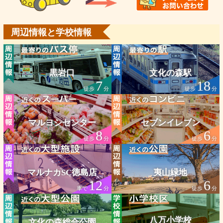
周辺情報と学校情報
黒岩口
文化の森駅
7
18
徒歩
分
徒歩
分
マルヨシセンター
セブンイレブン
8
6
徒歩
分
徒歩
分
マルナカSC徳島店
夷山緑地
12
6
車で
分
徒歩
分
八万小学校
文化の森総合公園