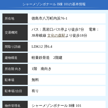
シャーメゾンボナール B棟 101の基本情報
徳島市八万町内浜76-1
所在地
バス：黒岩口バス停より徒歩7分 電車：
交通機関
JR牟岐線
文化の森駅
より徒歩18分
LDK12 洋6.4
間取り詳細
軽量鉄骨造 2階建
建物構造
1階 南向き
所在階 向き
無料
駐車場
有り
駐車場2台目
シャーメゾンボナール B棟 101
物件管理名