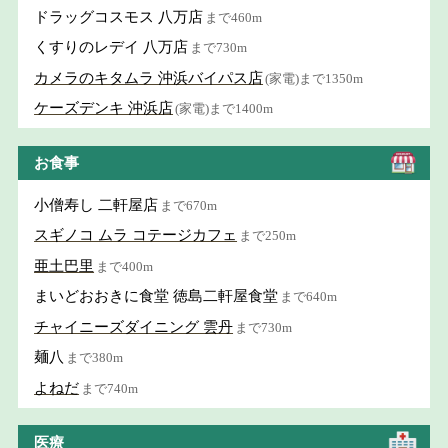
ドラッグコスモス 八万店
まで460m
くすりのレデイ 八万店
まで730m
カメラのキタムラ 沖浜バイパス店
(家電)まで1350m
ケーズデンキ 沖浜店
(家電)まで1400m
お食事
小僧寿し 二軒屋店
まで670m
スギノコ ムラ コテージカフェ
まで250m
亜土巴里
まで400m
まいどおおきに食堂 徳島二軒屋食堂
まで640m
チャイニーズダイニング 雲丹
まで730m
麺八
まで380m
よねだ
まで740m
医療