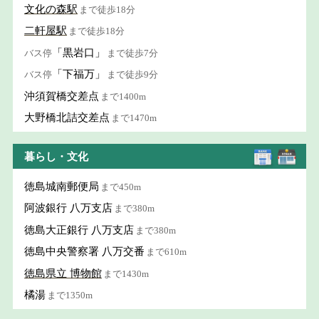
文化の森駅
まで徒歩18分
二軒屋駅
まで徒歩18分
「黒岩口」
バス停
まで徒歩7分
「下福万」
バス停
まで徒歩9分
沖須賀橋交差点
まで1400m
大野橋北詰交差点
まで1470m
暮らし・文化
徳島城南郵便局
まで450m
阿波銀行 八万支店
まで380m
徳島大正銀行 八万支店
まで380m
徳島中央警察署 八万交番
まで610m
徳島県立 博物館
まで1430m
橘湯
まで1350m