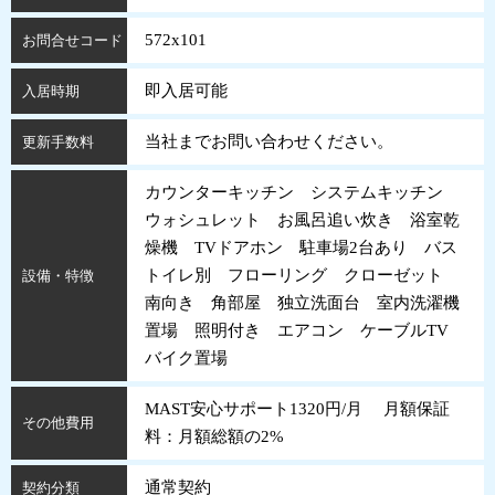
572x101
お問合せコード
即入居可能
入居時期
当社までお問い合わせください。
更新手数料
カウンターキッチン システムキッチン
ウォシュレット お風呂追い炊き 浴室乾
燥機 TVドアホン 駐車場2台あり バス
トイレ別 フローリング クローゼット
設備・特徴
南向き 角部屋 独立洗面台 室内洗濯機
置場 照明付き エアコン ケーブルTV
バイク置場
MAST安心サポート1320円/月 月額保証
その他費用
料：月額総額の2%
通常契約
契約分類