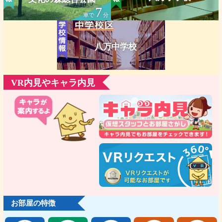
7
車で
分
八万中学校
VR内見やキャラ内見
お部屋の特徴