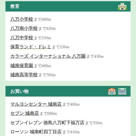
教育
八万小学校
まで460m
八万南小学校
まで920m
八万中学校
まで530m
保育ランド・ドレミ
まで230m
カラーズ インターナショナル 八万園
まで430m
城南保育園
まで460m
城南高等学校
まで760m
お買い物
マルヨシセンター 城南店
まで400m
セブン 城南店
まで680m
セブンイレブン 徳島八万町下福万店
まで350m
ローソン 城南町四丁目店
まで410m