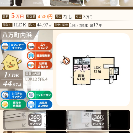
5
4500円
なし
3
万円
賃料
共益費
敷金
礼金
万円
1LDK
44.97
1
17
間取り
広さ
階数 築年
㎡
階 / 2階建
築
年