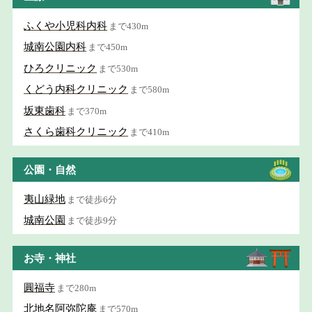
ふくや小児科内科
まで430m
城南公園内科
まで450m
ひろクリニック
まで530m
くどう内科クリニック
まで580m
坂東歯科
まで370m
さくら歯科クリニック
まで410m
公園・自然
夷山緑地
まで徒歩6分
城南公園
まで徒歩9分
お寺・神社
圓福寺
まで280m
北地名阿弥陀庵
まで570m