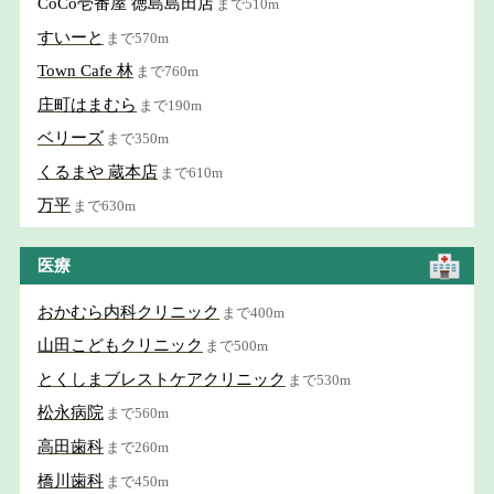
CoCo壱番屋 徳島島田店
まで510m
すいーと
まで570m
Town Cafe 林
まで760m
庄町はまむら
まで190m
ベリーズ
まで350m
くるまや 蔵本店
まで610m
万平
まで630m
医療
おかむら内科クリニック
まで400m
山田こどもクリニック
まで500m
とくしまブレストケアクリニック
まで530m
松永病院
まで560m
高田歯科
まで260m
橋川歯科
まで450m