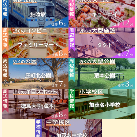
鮎喰駅
キョーエイ
6
12
徒歩
分
徒歩
分
ファミリーマート
タクト
8
7
徒歩
分
車で
分
庄町北公園
蔵本公園
7
3
徒歩
分
車で
分
加茂名小学校
徳島大学(蔵本)
8
徒歩
分
加茂名中学校