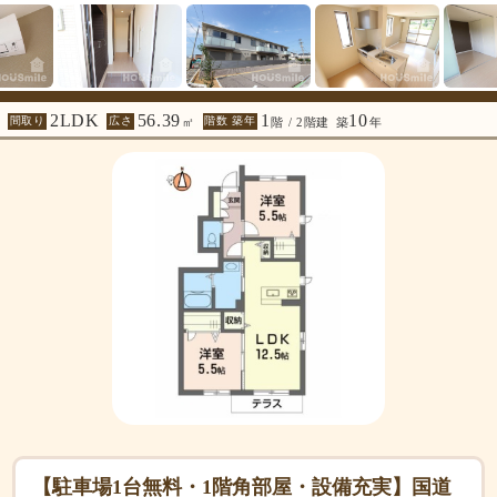
2LDK
56.39
1
10
間取り
広さ
階数 築年
㎡
階 / 2階建
築
年
【駐車場1台無料・1階角部屋・設備充実】国道