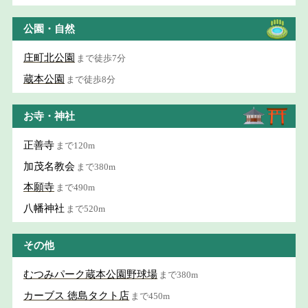
公園・自然
庄町北公園
まで徒歩7分
蔵本公園
まで徒歩8分
お寺・神社
正善寺
まで120m
加茂名教会
まで380m
本願寺
まで490m
八幡神社
まで520m
その他
むつみパーク蔵本公園野球場
まで380m
カーブス 徳島タクト店
まで450m