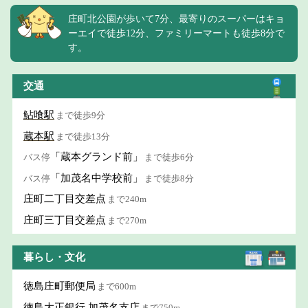
庄町北公園が歩いて7分、最寄りのスーパーはキョ
ーエイで徒歩12分、ファミリーマートも徒歩8分で
す。
交通
鮎喰駅
まで徒歩9分
蔵本駅
まで徒歩13分
「蔵本グランド前」
バス停
まで徒歩6分
「加茂名中学校前」
バス停
まで徒歩8分
庄町二丁目交差点
まで240m
庄町三丁目交差点
まで270m
暮らし・文化
徳島庄町郵便局
まで600m
徳島大正銀行 加茂名支店
まで750m