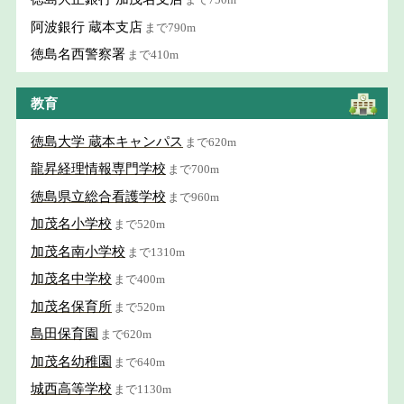
阿波銀行 蔵本支店
まで790m
徳島名西警察署
まで410m
教育
徳島大学 蔵本キャンパス
まで620m
龍昇経理情報専門学校
まで700m
徳島県立総合看護学校
まで960m
加茂名小学校
まで520m
加茂名南小学校
まで1310m
加茂名中学校
まで400m
加茂名保育所
まで520m
島田保育園
まで620m
加茂名幼稚園
まで640m
城西高等学校
まで1130m