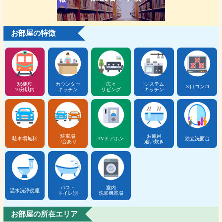
お部屋の特徴
駅徒歩
カウンター
広々
システム
３口コンロ
10分以内
キッチン
リビング
キッチン
駐車場
お風呂
駐車場無料
TVドアホン
独立洗面台
2台あり
追い炊き
バス・
室内
温水洗浄便座
トイレ別
洗濯機置場
お部屋の所在エリア