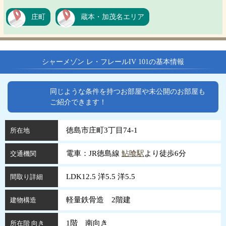
庄町
蔵本・加茂名エリア
シャーメゾン レ・フレールIV 101の基本情報
同じような条件を持つお部屋や未公開のお部屋も
ご紹介できます！
徳島市庄町3丁目74-1
所在地
電車：JR徳島線
鮎喰駅
より徒歩6分
交通機関
LDK12.5 洋5.5 洋5.5
間取り詳細
軽量鉄骨造 2階建
建物構造
1階 南向き
所在階 向き