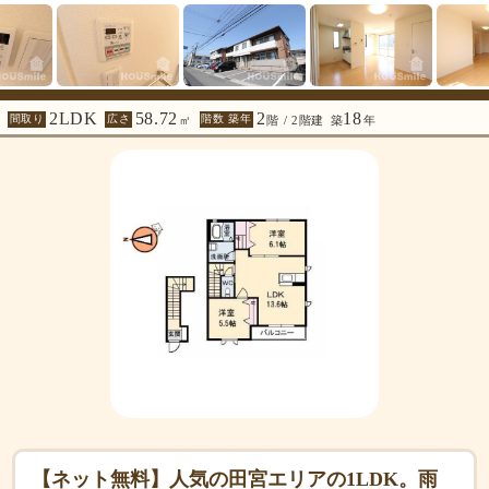
2LDK
58.72
2
18
間取り
広さ
階数 築年
㎡
階 / 2階建
築
年
【ネット無料】人気の田宮エリアの1LDK。雨