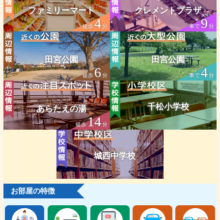
ファミリーマート
クレメントプラザ
4
9
徒歩
分
車で
分
田宮公園
田宮公園
6
4
徒歩
分
車で
分
千松小学校
あらたえの湯
14
徒歩
分
城西中学校
お部屋の特徴