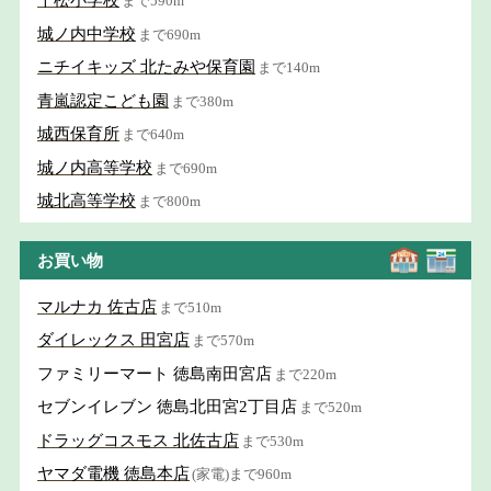
千松小学校
まで590m
城ノ内中学校
まで690m
ニチイキッズ 北たみや保育園
まで140m
青嵐認定こども園
まで380m
城西保育所
まで640m
城ノ内高等学校
まで690m
城北高等学校
まで800m
お買い物
マルナカ 佐古店
まで510m
ダイレックス 田宮店
まで570m
ファミリーマート 徳島南田宮店
まで220m
セブンイレブン 徳島北田宮2丁目店
まで520m
ドラッグコスモス 北佐古店
まで530m
ヤマダ電機 徳島本店
(家電)まで960m