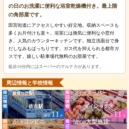
の日のお洗濯に便利な浴室乾燥機付き。最上階
の角部屋です。
田宮街道にアクセスしやすい好立地。収納スペースも
多くお片付けも楽々。浴室には換気に便利な小窓付
き。人気のカウンターキッチンです。独立洗面台で身
だしなみもばっちりです。ガス代を抑えられる都市ガ
スです。嬉しい駐車場代無料のお部屋です。
徒歩10分内にはスーパーのマルナカがあります。
周辺情報と学校情報
佐古駅
ダイレックス
11
11
徒歩
分
徒歩
分