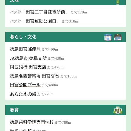
「田宮二丁目変電所前」
バス停
まで170m
「田宮運動公園口」
バス停
まで310m
暮らし・文化
徳島田宮郵便局
まで460m
JA徳島市 徳島支所
まで430m
阿波銀行 田宮支店
まで470m
徳島名西警察署 田宮交番
まで150m
田宮公園プール
まで480m
あらたえの湯
まで770m
教育
徳島歯科学院専門学校
まで780m