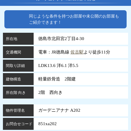
同じような条件を持つお部屋や未公開のお部屋も
ご紹介できます！
徳島市北田宮2丁目4-30
所在地
電車：JR徳島線
佐古駅
より徒歩11分
交通機関
LDK13.6 洋6.1 洋5.5
間取り詳細
軽量鉄骨造 2階建
建物構造
2階 西向き
所在階 向き
ガーデニアナナ A202
物件管理名
851xa202
お問合せコード