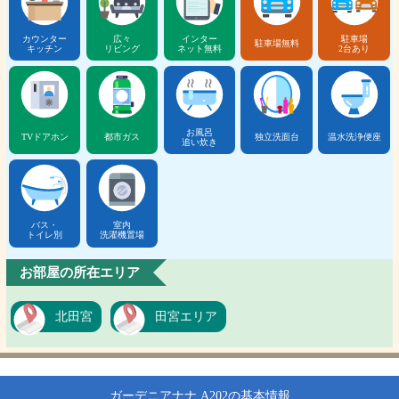
カウンター
広々
インター
駐車場
駐車場無料
キッチン
リビング
ネット無料
2台あり
お風呂
TVドアホン
都市ガス
独立洗面台
温水洗浄便座
追い炊き
バス・
室内
トイレ別
洗濯機置場
お部屋の所在エリア
北田宮
田宮エリア
ガーデニアナナ A202の基本情報