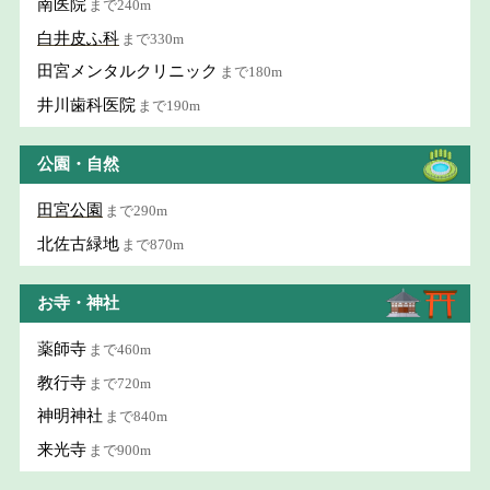
南医院
まで240m
白井皮ふ科
まで330m
田宮メンタルクリニック
まで180m
井川歯科医院
まで190m
公園・自然
田宮公園
まで290m
北佐古緑地
まで870m
お寺・神社
薬師寺
まで460m
教行寺
まで720m
神明神社
まで840m
来光寺
まで900m