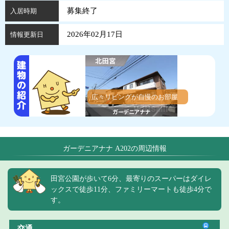
募集終了
入居時期
2026年02月17日
情報更新日
広々リビングが自慢のお部屋
ガーデニアナナ A202の周辺情報
田宮公園が歩いて6分、最寄りのスーパーはダイレ
ックスで徒歩11分、ファミリーマートも徒歩4分で
す。
交通