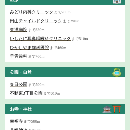
みどり内科クリニック
まで280m
田山チャイルドクリニック
まで290m
東洋病院
まで330m
いしたに耳鼻咽喉科クリニック
まで510m
ひがしやま歯科医院
まで460m
早雲歯科
まで760m
公園・自然
春日公園
まで590m
不動東3丁目公園
まで610m
お寺・神社
幸福寺
まで500m