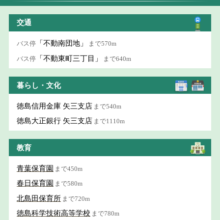
交通
「不動南団地」
バス停
まで570m
「不動東町三丁目」
バス停
まで640m
暮らし・文化
徳島信用金庫 矢三支店
まで540m
徳島大正銀行 矢三支店
まで1110m
教育
青葉保育園
まで450m
春日保育園
まで580m
北島田保育所
まで720m
徳島科学技術高等学校
まで780m