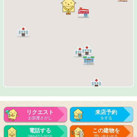
リクエスト
来店予約
お部屋さがし
をする
来店予約
電話する
この建物を
をする
088-652-3016
問い合わせる