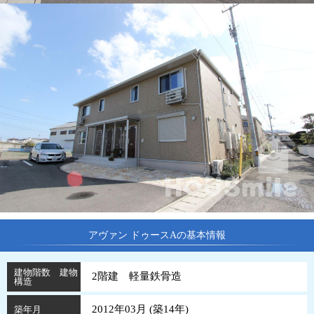
アヴァン ドゥースAの基本情報
建物階数 建物
2階建 軽量鉄骨造
構造
2012年03月 (
築
14
年
)
築年月