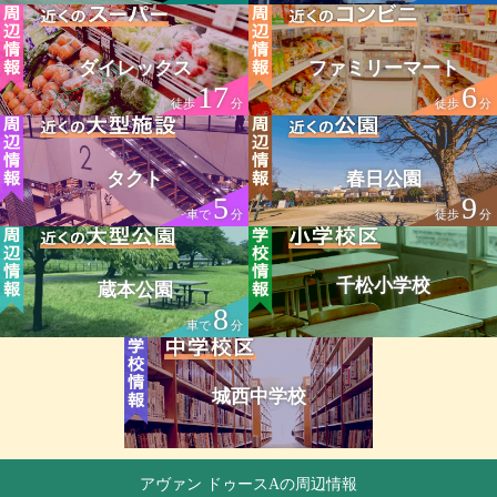
ダイレックス
ファミリーマート
17
6
徒歩
分
徒歩
分
タクト
春日公園
5
9
車で
分
徒歩
分
千松小学校
蔵本公園
8
車で
分
城西中学校
アヴァン ドゥースAの周辺情報