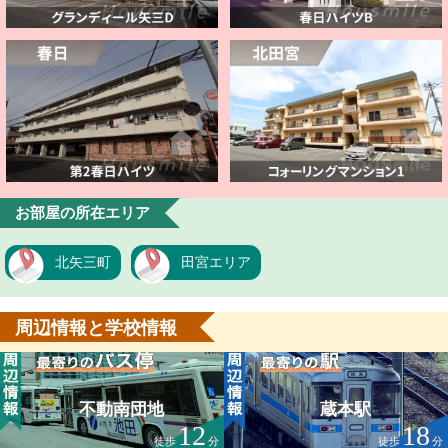
お部屋の所在エリア
北矢三町
田宮エリア
周辺情報と学校情報
不動南団地
蔵本駅
12
18
徒歩
分
徒歩
分