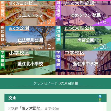
ミニストップ
ゆめタウン 徳島
12
6
徒歩
分
車で
分
正法寺川公園
田宮公園
12
20
徒歩
分
車で
分
藍住北小学校
藍住東中学校
グランセノーテ Bの周辺情報
交通
「藤ノ木団地」
バス停
まで420m