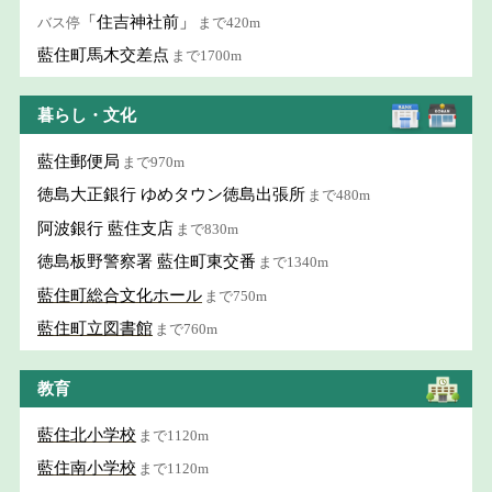
「住吉神社前」
バス停
まで420m
藍住町馬木交差点
まで1700m
暮らし・文化
藍住郵便局
まで970m
徳島大正銀行 ゆめタウン徳島出張所
まで480m
阿波銀行 藍住支店
まで830m
徳島板野警察署 藍住町東交番
まで1340m
藍住町総合文化ホール
まで750m
藍住町立図書館
まで760m
教育
藍住北小学校
まで1120m
藍住南小学校
まで1120m