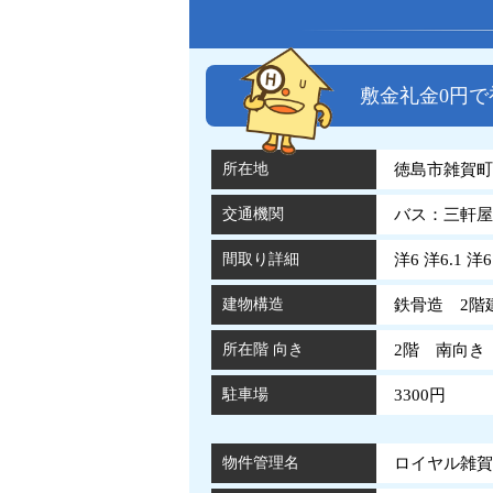
敷金礼金0円
所在地
徳島市雑賀町
交通機関
バス：三軒屋
間取り詳細
洋6 洋6.1 洋6
建物構造
鉄骨造 2階
所在階 向き
2階 南向き
駐車場
3300円
物件管理名
ロイヤル雑賀 