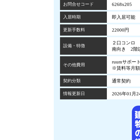
お問合せコード
6268x205
入居時期
即入居可能
更新手数料
22000円
２口コンロ
設備・特徴
南向き 2階
ruumサポー
その他費用
※賃料等月額
契約分類
通常契約
情報更新日
2026年01月2