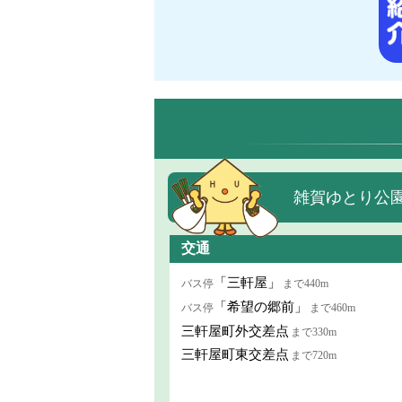
雑賀ゆとり公
交通
「三軒屋」
バス停
まで440m
「希望の郷前」
バス停
まで460m
三軒屋町外交差点
まで330m
三軒屋町東交差点
まで720m