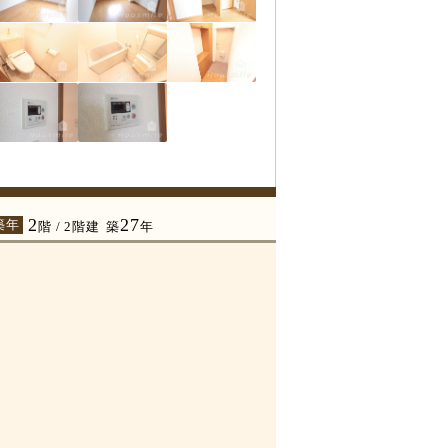
2
27
築年
階 / 2階建
築
年