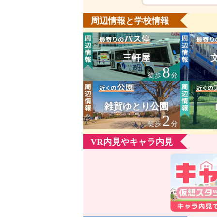
周辺情報と学校情報
三軒屋
8
徒歩
分
雑賀ゆとり公園
2
徒歩
分
VR内見やキャラ内見