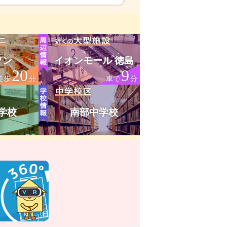
ソン
イオンモール 徳島
20
9
徒歩
分
車で
分
学校
南部中学校