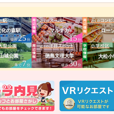
文化の森駅
マルナカ
ロー
25
15
徒歩
分
徒歩
分
山城公園
徳島文理大学
大松小
7
30
車で
分
徒歩
分