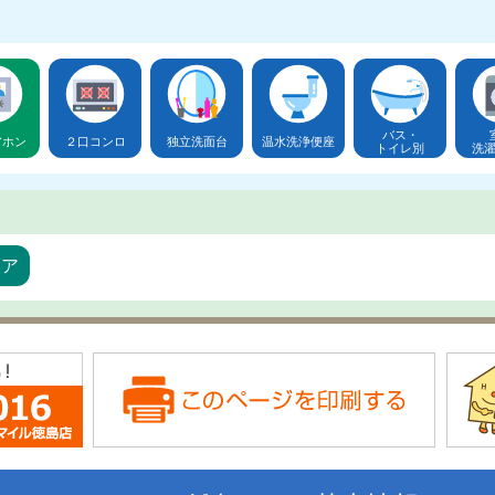
バス・
アホン
２口コンロ
独立洗面台
温水洗浄便座
トイレ別
洗
リア