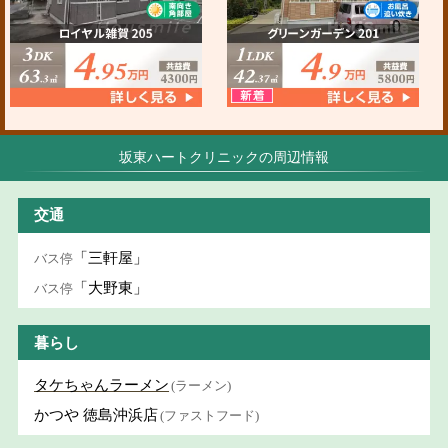
坂東ハートクリニックの周辺情報
交通
「三軒屋」
バス停
「大野東」
バス停
暮らし
タケちゃんラーメン
(ラーメン)
かつや 徳島沖浜店
(ファストフード)