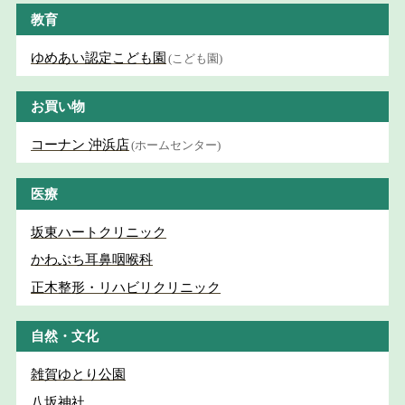
教育
ゆめあい認定こども園
(こども園)
お買い物
コーナン 沖浜店
(ホームセンター)
医療
坂東ハートクリニック
かわぶち耳鼻咽喉科
正木整形・リハビリクリニック
自然・文化
雑賀ゆとり公園
八坂神社