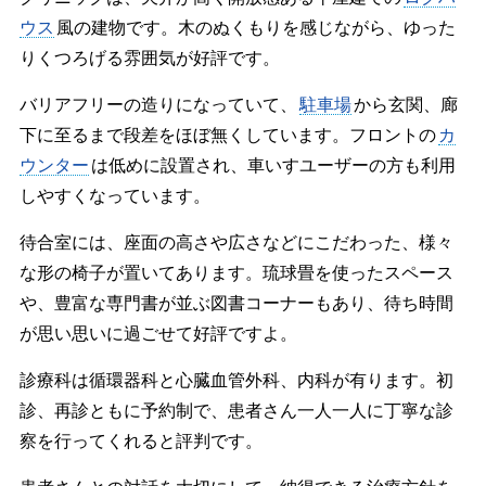
ウス
風の建物です。木のぬくもりを感じながら、ゆった
りくつろげる雰囲気が好評です。
バリアフリーの造りになっていて、
駐車場
から玄関、廊
下に至るまで段差をほぼ無くしています。フロントの
カ
ウンター
は低めに設置され、車いすユーザーの方も利用
しやすくなっています。
待合室には、座面の高さや広さなどにこだわった、様々
な形の椅子が置いてあります。琉球畳を使ったスペース
や、豊富な専門書が並ぶ図書コーナーもあり、待ち時間
が思い思いに過ごせて好評ですよ。
診療科は循環器科と心臓血管外科、内科が有ります。初
診、再診ともに予約制で、患者さん一人一人に丁寧な診
察を行ってくれると評判です。