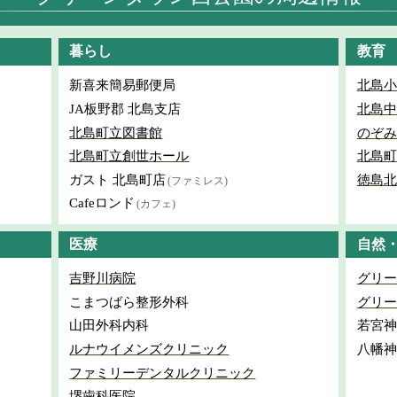
暮らし
教育
新喜来簡易郵便局
北島小
JA板野郡 北島支店
北島中
北島町立図書館
のぞみ
北島町立創世ホール
北島町
ガスト 北島町店
徳島北
(ファミレス)
Cafeロンド
(カフェ)
医療
自然
吉野川病院
グリー
こまつばら整形外科
グリー
山田外科内科
若宮神
ルナウイメンズクリニック
八幡神
ファミリーデンタルクリニック
堺歯科医院