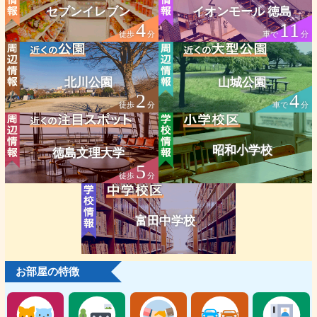
セブンイレブン
イオンモール 徳島
4
11
徒歩
分
車で
分
北川公園
山城公園
2
4
徒歩
分
車で
分
昭和小学校
徳島文理大学
5
徒歩
分
富田中学校
お部屋の特徴