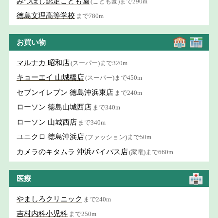
みつぼし認定こども園
(こども園)まで290m
徳島文理高等学校
まで780m
お買い物
マルナカ 昭和店
(スーパー)まで320m
キョーエイ 山城橋店
(スーパー)まで450m
セブンイレブン 徳島沖浜東店
まで240m
ローソン 徳島山城西店
まで340m
ローソン 山城西店
まで340m
ユニクロ 徳島沖浜店
(ファッション)まで50m
カメラのキタムラ 沖浜バイパス店
(家電)まで660m
医療
やましろクリニック
まで240m
吉村内科小児科
まで250m