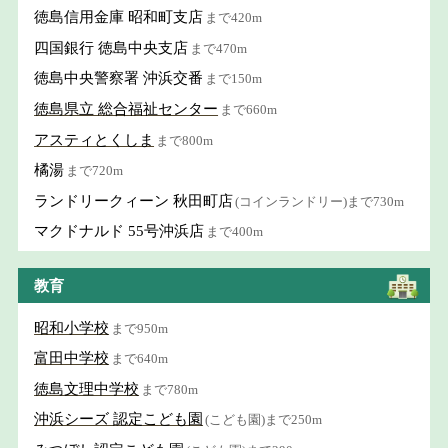
徳島信用金庫 昭和町支店
まで420m
四国銀行 徳島中央支店
まで470m
徳島中央警察署 沖浜交番
まで150m
徳島県立 総合福祉センター
まで660m
アスティとくしま
まで800m
橘湯
まで720m
ランドリークィーン 秋田町店
(コインランドリー)まで730m
マクドナルド 55号沖浜店
まで400m
教育
昭和小学校
まで950m
富田中学校
まで640m
徳島文理中学校
まで780m
沖浜シーズ 認定こども園
(こども園)まで250m