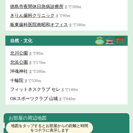
徳島市夜間休日急病診療所
まで300m
きりん歯科クリニック
まで90m
板東歯科医院南昭和オフィス
まで380m
自然・文化
北川公園
まで90m
北浜公園
まで170m
沖魂神社
まで280m
十輪院
まで330m
フィットネスクラブ セレ
まで140m
OKスポーツクラブ 山城
まで640m
お部屋の周辺地図
地図をタップするとお部屋からの距離と時間
をコチラに表示します