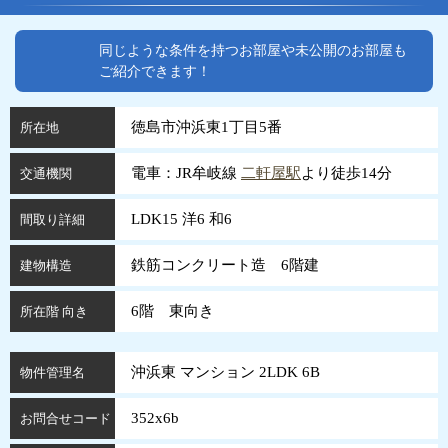
同じような条件を持つお部屋や未公開のお部屋も
ご紹介できます！
徳島市沖浜東1丁目5番
所在地
電車：JR牟岐線
二軒屋駅
より徒歩14分
交通機関
LDK15 洋6 和6
間取り詳細
鉄筋コンクリート造 6階建
建物構造
6階 東向き
所在階 向き
沖浜東 マンション 2LDK 6B
物件管理名
352x6b
お問合せコード