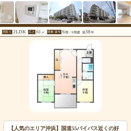
2LDK
61
6
38
間取り
広さ
階数 築年
㎡
階 / 6階建
築
年
【人気のエリア沖浜】国道55バイパス近くの好