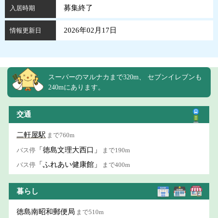
募集終了
入居時期
2026年02月17日
情報更新日
スーパーのマルナカまで320m、 セブンイレブンも
240mにあります。
交通
二軒屋駅
まで760m
「徳島文理大西口」
バス停
まで190m
「ふれあい健康館」
バス停
まで400m
暮らし
徳島南昭和郵便局
まで510m