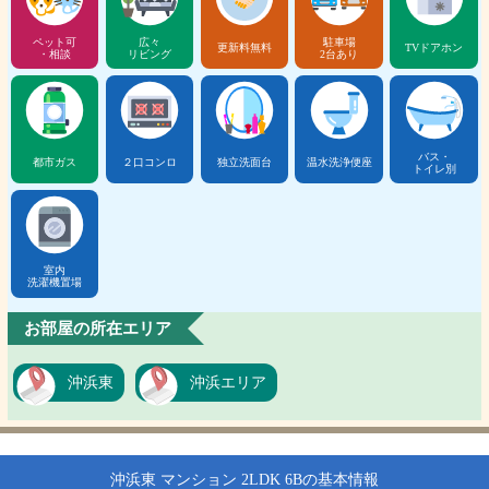
ペット可
広々
駐車場
更新料無料
TVドアホン
・相談
リビング
2台あり
バス・
都市ガス
２口コンロ
独立洗面台
温水洗浄便座
トイレ別
室内
洗濯機置場
お部屋の所在エリア
沖浜東
沖浜エリア
沖浜東 マンション 2LDK 6Bの基本情報