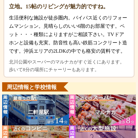
立地。15帖のリビングが魅力的ですね。
生活便利な施設が徒歩圏内。バイパス近くのリフォー
ムマンション。見晴らしのいい6階のお部屋です。ペ
ット・・・種類によりますがご相談下さい。TVドア
ホンと設備も充実。防音性も高い鉄筋コンクリート造
です。沖浜エリアの2LDKの中でも格安の賃料です。
北川公園やスーパーのマルナカがすぐ近くにあります。
歩いて8分の場所にチャーリーもあります。
周辺情報と学校情報
二軒屋駅
マルナカ
14
8
徒歩
分
徒歩
分