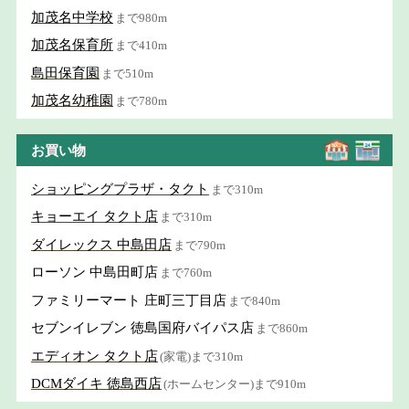
加茂名中学校
まで980m
加茂名保育所
まで410m
島田保育園
まで510m
加茂名幼稚園
まで780m
お買い物
ショッピングプラザ・タクト
まで310m
キョーエイ タクト店
まで310m
ダイレックス 中島田店
まで790m
ローソン 中島田町店
まで760m
ファミリーマート 庄町三丁目店
まで840m
セブンイレブン 徳島国府バイパス店
まで860m
エディオン タクト店
(家電)まで310m
DCMダイキ 徳島西店
(ホームセンター)まで910m