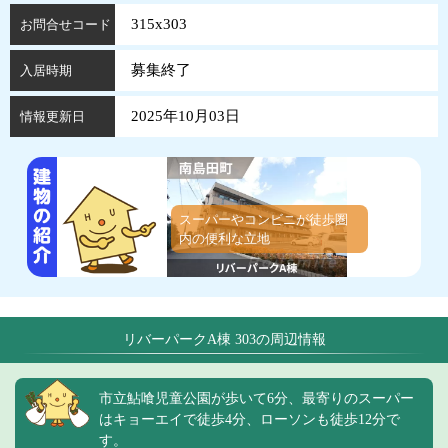
315x303
お問合せコード
募集終了
入居時期
2025年10月03日
情報更新日
スーパーやコンビニが徒歩圏
内の便利な立地
リバーパークA棟 303の周辺情報
市立鮎喰児童公園が歩いて6分、最寄りのスーパー
はキョーエイで徒歩4分、ローソンも徒歩12分で
す。