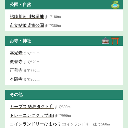
公園・自然
鮎喰川河川敷緑地
まで180m
市立鮎喰児童公園
まで380m
お寺・神社
本光寺
まで660m
教誓寺
まで670m
正善寺
まで770m
本願寺
まで900m
その他
カーブス 徳島タクト店
まで300m
トレーニングクラブBB
まで990m
コインランドリーひまわり
(コインランドリー)まで560m