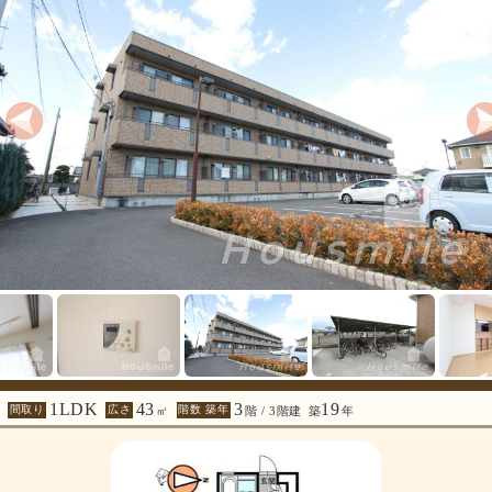
1LDK
43
3
19
間取り
広さ
階数 築年
㎡
階 / 3階建
築
年