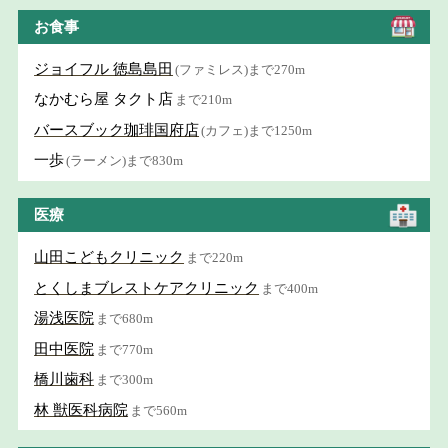
お食事
ジョイフル 徳島島田
(ファミレス)まで270m
なかむら屋 タクト店
まで210m
バースブック珈琲国府店
(カフェ)まで1250m
一歩
(ラーメン)まで830m
医療
山田こどもクリニック
まで220m
とくしまブレストケアクリニック
まで400m
湯浅医院
まで680m
田中医院
まで770m
橋川歯科
まで300m
林 獣医科病院
まで560m