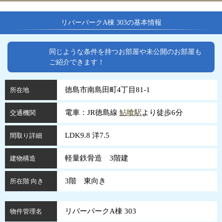
リバーパークA棟 303の基本情報
同じような条件を持つお部屋や未公開のお部屋も
ご紹介できます！
徳島市南島田町4丁目81-1
所在地
電車：JR徳島線
鮎喰駅
より徒歩6分
交通機関
LDK9.8 洋7.5
間取り詳細
軽量鉄骨造 3階建
建物構造
3階 東向き
所在階 向き
リバーパークA棟 303
物件管理名