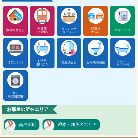
駅徒歩
カウンター
駐車場
敷金礼金なし
TVドアホン
10分以内
キッチン
2台あり
お風呂
バス・
２口コンロ
独立洗面台
温水洗浄便座
追い炊き
トイレ別
室内
洗濯機置場
お部屋の所在エリア
南島田町
蔵本・加茂名エリア