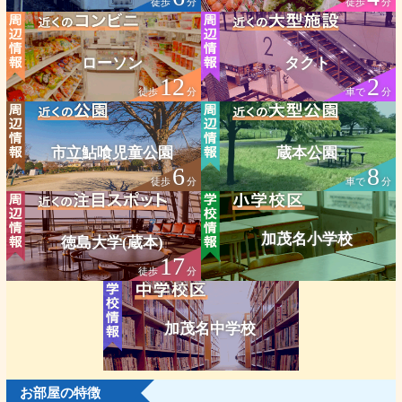
徒歩
分
徒歩
分
ローソン
タクト
12
2
徒歩
分
車で
分
市立鮎喰児童公園
蔵本公園
6
8
徒歩
分
車で
分
加茂名小学校
徳島大学(蔵本)
17
徒歩
分
加茂名中学校
お部屋の特徴