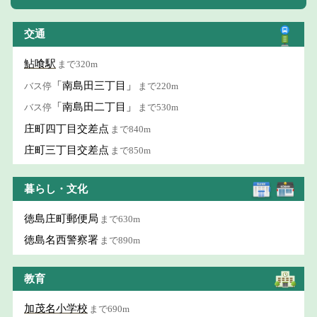
交通
鮎喰駅
まで320m
「南島田三丁目」
バス停
まで220m
「南島田二丁目」
バス停
まで530m
庄町四丁目交差点
まで840m
庄町三丁目交差点
まで850m
暮らし・文化
徳島庄町郵便局
まで630m
徳島名西警察署
まで890m
教育
加茂名小学校
まで690m