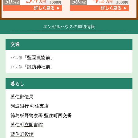
エンゼルハウスの周辺情報
交通
「藍園農協前」
バス停
「諏訪神社前」
バス停
暮らし
藍住郵便局
阿波銀行 藍住支店
徳島板野警察署 藍住町西交番
藍住町立図書館
藍住町役場