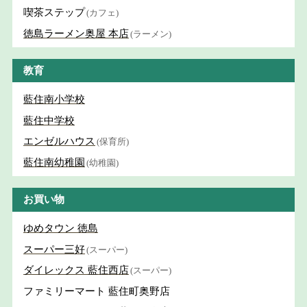
喫茶ステップ
(カフェ)
徳島ラーメン奥屋 本店
(ラーメン)
教育
藍住南小学校
藍住中学校
エンゼルハウス
(保育所)
藍住南幼稚園
(幼稚園)
お買い物
ゆめタウン 徳島
スーパー三好
(スーパー)
ダイレックス 藍住西店
(スーパー)
ファミリーマート 藍住町奥野店