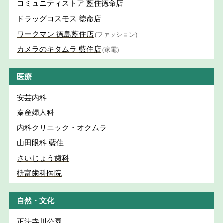
コミュニティストア 藍住徳命店
ドラッグコスモス 徳命店
ワークマン 徳島藍住店
(ファッション)
カメラのキタムラ 藍住店
(家電)
医療
安芸内科
秦産婦人科
内科クリニック・オクムラ
山田眼科 藍住
さいじょう歯科
枡富歯科医院
自然・文化
正法寺川公園